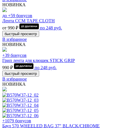
НОВИНКА
до +59 бонусов
Лента CCM TAPE CLOTH
от 990 ₽
по
248
руб.
быстрый просмотр
В избранное
НОВИНКА
+39 бонусов
Грип лента для клюшек STICK GRIP
990 ₽
по
248
руб.
быстрый просмотр
В избранное
НОВИНКА
+1079 бонусов
Баул 570 WHEELED BAG 37" BLACK/CHROME