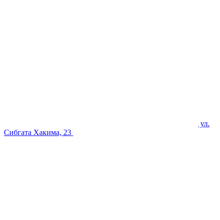
ул.
Сибгата Хакима, 23