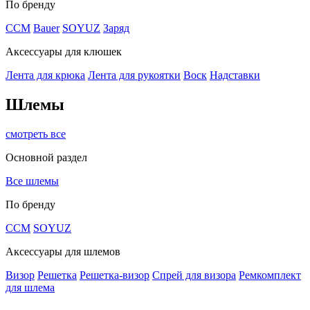
По бренду
CCM
Bauer
SOYUZ
Заряд
Аксессуары для клюшек
Лента для крюка
Лента для рукоятки
Воск
Надставки
Шлемы
смотреть все
Основной раздел
Все шлемы
По бренду
CCM
SOYUZ
Аксессуары для шлемов
Визор
Решетка
Решетка-визор
Спрей для визора
Ремкомплект
для шлема