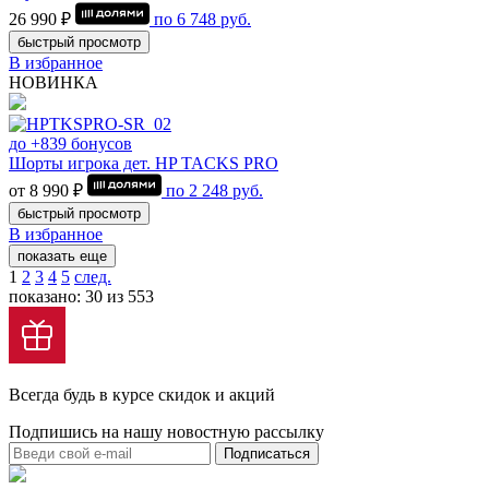
26 990 ₽
по
6 748
руб.
быстрый просмотр
В избранное
НОВИНКА
до +839 бонусов
Шорты игрока дет. HP TACKS PRO
от 8 990 ₽
по
2 248
руб.
быстрый просмотр
В избранное
показать еще
1
2
3
4
5
след.
показано: 30 из 553
Всегда будь в курсе скидок и акций
Подпишись на нашу новостную рассылку
Подписаться