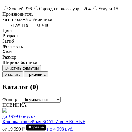
Хоккей
336
Одежда и аксессуары
204
Услуги
15
Производитель
хит продаж/топ/новинка
NEW
119
sale
80
Цвет
Возраст
Загиб
Жесткость
Хват
Размер
Ширина ботинка
Очистить фильтры
очистить
Применить
Каталог (0)
Фильтры
НОВИНКА
до +999 бонусов
Клюшка хоккейная SOYUZ вс ARCANE
от 19 990 ₽
по
4 998
руб.