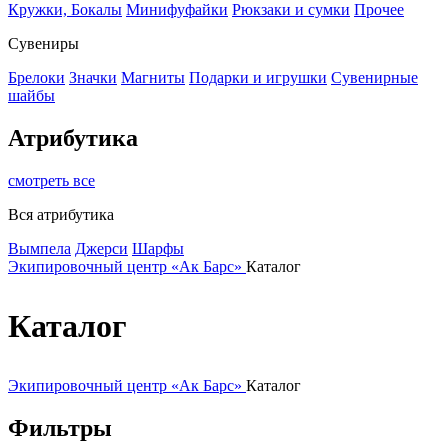
Кружки, Бокалы
Минифуфайки
Рюкзаки и сумки
Прочее
Сувениры
Брелоки
Значки
Магниты
Подарки и игрушки
Сувенирные
шайбы
Атрибутика
смотреть все
Вся атрибутика
Вымпела
Джерси
Шарфы
Экипировочный центр «Ак Барс»
Каталог
Каталог
Экипировочный центр «Ак Барс»
Каталог
Фильтры