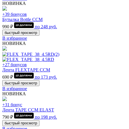
НОВИНКА
+39 бонусов
Бутылка Bottle CCM
990 ₽
по
248
руб.
быстрый просмотр
В избранное
НОВИНКА
+27 бонусов
Лента FLEXTAPE CCM
690 ₽
по
173
руб.
быстрый просмотр
В избранное
НОВИНКА
+31 бонус
Лента TAPE CCM ELAST
790 ₽
по
198
руб.
быстрый просмотр
В избранное