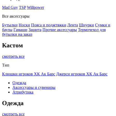
Mad Guy
TSP
Willpower
Все аксессуары
Бутылки
Носки
Пояса и поджтяжки
Лента
Шнурки
Сумки и
баулы
Гамаши
Защита
Прочие аксессуары
Термочехол для
бутылки на заказ
Кастом
смотреть все
Тип
Клюшки игроков ХК Ак Барс
Джерси игроков ХК Ак Барс
Одежда
Аксессуары и сувениры
Атрибутика
Одежда
смотреть все