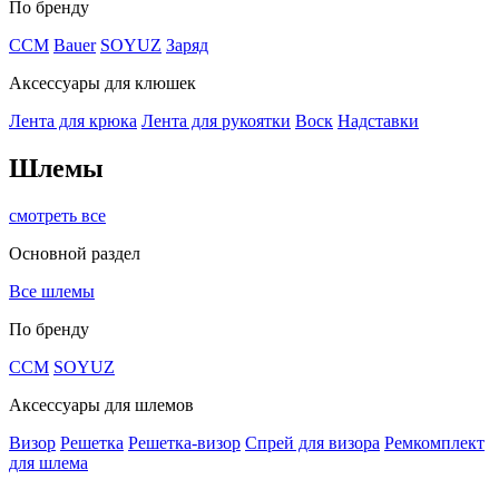
По бренду
CCM
Bauer
SOYUZ
Заряд
Аксессуары для клюшек
Лента для крюка
Лента для рукоятки
Воск
Надставки
Шлемы
смотреть все
Основной раздел
Все шлемы
По бренду
CCM
SOYUZ
Аксессуары для шлемов
Визор
Решетка
Решетка-визор
Спрей для визора
Ремкомплект
для шлема