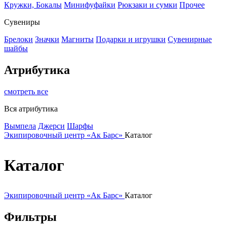
Кружки, Бокалы
Минифуфайки
Рюкзаки и сумки
Прочее
Сувениры
Брелоки
Значки
Магниты
Подарки и игрушки
Сувенирные
шайбы
Атрибутика
смотреть все
Вся атрибутика
Вымпела
Джерси
Шарфы
Экипировочный центр «Ак Барс»
Каталог
Каталог
Экипировочный центр «Ак Барс»
Каталог
Фильтры