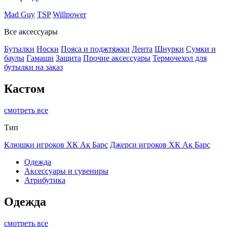
Mad Guy
TSP
Willpower
Все аксессуары
Бутылки
Носки
Пояса и поджтяжки
Лента
Шнурки
Сумки и
баулы
Гамаши
Защита
Прочие аксессуары
Термочехол для
бутылки на заказ
Кастом
смотреть все
Тип
Клюшки игроков ХК Ак Барс
Джерси игроков ХК Ак Барс
Одежда
Аксессуары и сувениры
Атрибутика
Одежда
смотреть все