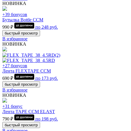
НОВИНКА
+39 бонусов
Бутылка Bottle CCM
990 ₽
по
248
руб.
быстрый просмотр
В избранное
НОВИНКА
+27 бонусов
Лента FLEXTAPE CCM
690 ₽
по
173
руб.
быстрый просмотр
В избранное
НОВИНКА
+31 бонус
Лента TAPE CCM ELAST
790 ₽
по
198
руб.
быстрый просмотр
В избранное