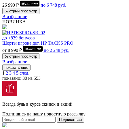
26 990 ₽
по
6 748
руб.
быстрый просмотр
В избранное
НОВИНКА
до +839 бонусов
Шорты игрока дет. HP TACKS PRO
от 8 990 ₽
по
2 248
руб.
быстрый просмотр
В избранное
показать еще
1
2
3
4
5
след.
показано: 30 из 553
Всегда будь в курсе скидок и акций
Подпишись на нашу новостную рассылку
Подписаться