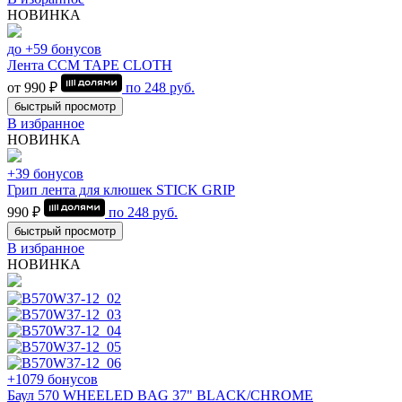
НОВИНКА
до +59 бонусов
Лента CCM TAPE CLOTH
от 990 ₽
по
248
руб.
быстрый просмотр
В избранное
НОВИНКА
+39 бонусов
Грип лента для клюшек STICK GRIP
990 ₽
по
248
руб.
быстрый просмотр
В избранное
НОВИНКА
+1079 бонусов
Баул 570 WHEELED BAG 37" BLACK/CHROME