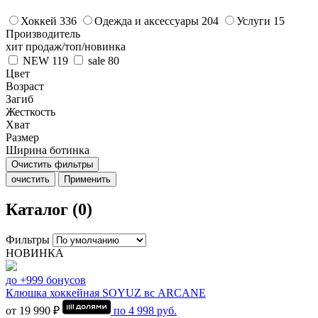
Хоккей
336
Одежда и аксессуары
204
Услуги
15
Производитель
хит продаж/топ/новинка
NEW
119
sale
80
Цвет
Возраст
Загиб
Жесткость
Хват
Размер
Ширина ботинка
Очистить фильтры
очистить
Применить
Каталог (0)
Фильтры
НОВИНКА
до +999 бонусов
Клюшка хоккейная SOYUZ вс ARCANE
от 19 990 ₽
по
4 998
руб.