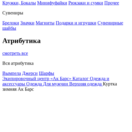
Кружки, Бокалы
Минифуфайки
Рюкзаки и сумки
Прочее
Сувениры
Брелоки
Значки
Магниты
Подарки и игрушки
Сувенирные
шайбы
Атрибутика
смотреть все
Вся атрибутика
Вымпела
Джерси
Шарфы
Экипировочный центр «Ак Барс»
Каталог
Одежда и
аксессуары
Одежда
Для мужчин
Верхняя одежда
Куртка
зимняя Ак Барс