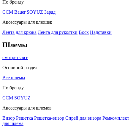
По бренду
CCM
Bauer
SOYUZ
Заряд
Аксессуары для клюшек
Лента для крюка
Лента для рукоятки
Воск
Надставки
Шлемы
смотреть все
Основной раздел
Все шлемы
По бренду
CCM
SOYUZ
Аксессуары для шлемов
Визор
Решетка
Решетка-визор
Спрей для визора
Ремкомплект
для шлема