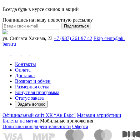
Всегда будь в курсе скидок и акций
Подпишись на нашу новостную рассылку
Подписаться
ул. Сибгата Хакима, 23
+7 (987) 261 97 42
Ekip-centr@ak-
bars.ru
Контакты
Оплата
Доставка
Возврат и обмен
Размерная сетка
Бонусная программа
Статус заказа
Задать вопрос
Официальный сайт ХК “Ак Барс”
Магазин атрибутики
Билеты на матчи
Мобильные приложения
Политика конфиденциальности
Оферта