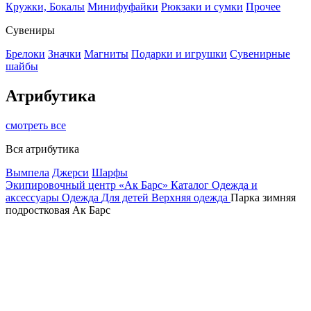
Кружки, Бокалы
Минифуфайки
Рюкзаки и сумки
Прочее
Сувениры
Брелоки
Значки
Магниты
Подарки и игрушки
Сувенирные
шайбы
Атрибутика
смотреть все
Вся атрибутика
Вымпела
Джерси
Шарфы
Экипировочный центр «Ак Барс»
Каталог
Одежда и
аксессуары
Одежда
Для детей
Верхняя одежда
Парка зимняя
подростковая Ак Барс