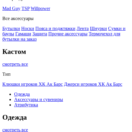
Mad Guy
TSP
Willpower
Все аксессуары
Бутылки
Носки
Пояса и поджтяжки
Лента
Шнурки
Сумки и
баулы
Гамаши
Защита
Прочие аксессуары
Термочехол для
бутылки на заказ
Кастом
смотреть все
Тип
Клюшки игроков ХК Ак Барс
Джерси игроков ХК Ак Барс
Одежда
Аксессуары и сувениры
Атрибутика
Одежда
смотреть все