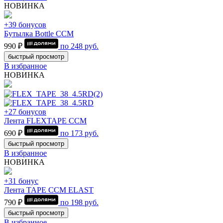
НОВИНКА
+39 бонусов
Бутылка Bottle CCM
990 ₽
по
248
руб.
быстрый просмотр
В избранное
НОВИНКА
+27 бонусов
Лента FLEXTAPE CCM
690 ₽
по
173
руб.
быстрый просмотр
В избранное
НОВИНКА
+31 бонус
Лента TAPE CCM ELAST
790 ₽
по
198
руб.
быстрый просмотр
В избранное