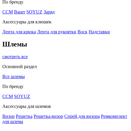
По бренду
CCM
Bauer
SOYUZ
Заряд
Аксессуары для клюшек
Лента для крюка
Лента для рукоятки
Воск
Надставки
Шлемы
смотреть все
Основной раздел
Все шлемы
По бренду
CCM
SOYUZ
Аксессуары для шлемов
Визор
Решетка
Решетка-визор
Спрей для визора
Ремкомплект
для шлема