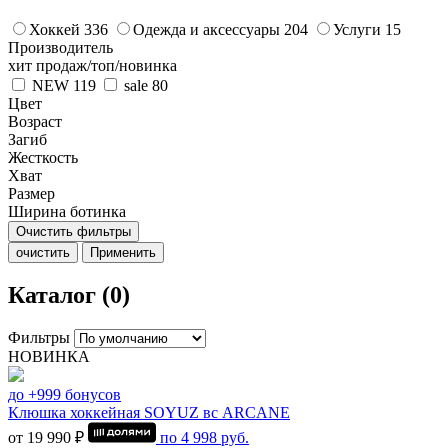
Хоккей
336
Одежда и аксессуары
204
Услуги
15
Производитель
хит продаж/топ/новинка
NEW
119
sale
80
Цвет
Возраст
Загиб
Жесткость
Хват
Размер
Ширина ботинка
Очистить фильтры
очистить
Применить
Каталог (0)
Фильтры
НОВИНКА
до +999 бонусов
Клюшка хоккейная SOYUZ вс ARCANE
от 19 990 ₽
по
4 998
руб.