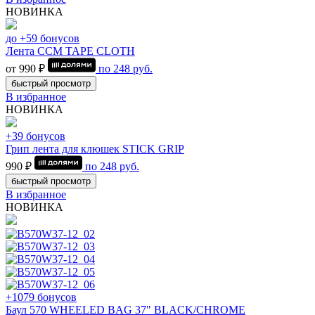
НОВИНКА
до +59 бонусов
Лента CCM TAPE CLOTH
от 990 ₽
по
248
руб.
быстрый просмотр
В избранное
НОВИНКА
+39 бонусов
Грип лента для клюшек STICK GRIP
990 ₽
по
248
руб.
быстрый просмотр
В избранное
НОВИНКА
+1079 бонусов
Баул 570 WHEELED BAG 37" BLACK/CHROME