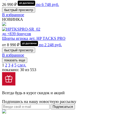
26 990 ₽
по
6 748
руб.
быстрый просмотр
В избранное
НОВИНКА
до +839 бонусов
Шорты игрока дет. HP TACKS PRO
от 8 990 ₽
по
2 248
руб.
быстрый просмотр
В избранное
показать еще
1
2
3
4
5
след.
показано: 30 из 553
Всегда будь в курсе скидок и акций
Подпишись на нашу новостную рассылку
Подписаться