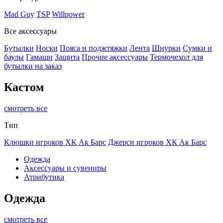
Mad Guy
TSP
Willpower
Все аксессуары
Бутылки
Носки
Пояса и поджтяжки
Лента
Шнурки
Сумки и
баулы
Гамаши
Защита
Прочие аксессуары
Термочехол для
бутылки на заказ
Кастом
смотреть все
Тип
Клюшки игроков ХК Ак Барс
Джерси игроков ХК Ак Барс
Одежда
Аксессуары и сувениры
Атрибутика
Одежда
смотреть все