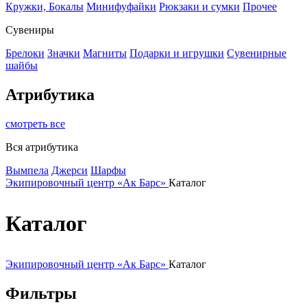
Кружки, Бокалы
Минифуфайки
Рюкзаки и сумки
Прочее
Сувениры
Брелоки
Значки
Магниты
Подарки и игрушки
Сувенирные
шайбы
Атрибутика
смотреть все
Вся атрибутика
Вымпела
Джерси
Шарфы
Экипировочный центр «Ак Барс»
Каталог
Каталог
Экипировочный центр «Ак Барс»
Каталог
Фильтры