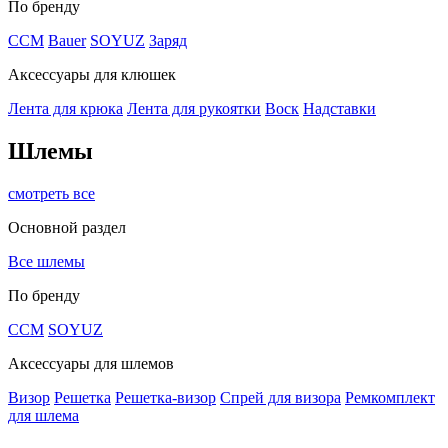
По бренду
CCM
Bauer
SOYUZ
Заряд
Аксессуары для клюшек
Лента для крюка
Лента для рукоятки
Воск
Надставки
Шлемы
смотреть все
Основной раздел
Все шлемы
По бренду
CCM
SOYUZ
Аксессуары для шлемов
Визор
Решетка
Решетка-визор
Спрей для визора
Ремкомплект
для шлема