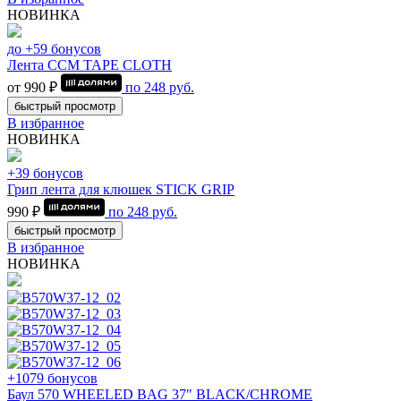
НОВИНКА
до +59 бонусов
Лента CCM TAPE CLOTH
от 990 ₽
по
248
руб.
быстрый просмотр
В избранное
НОВИНКА
+39 бонусов
Грип лента для клюшек STICK GRIP
990 ₽
по
248
руб.
быстрый просмотр
В избранное
НОВИНКА
+1079 бонусов
Баул 570 WHEELED BAG 37" BLACK/CHROME