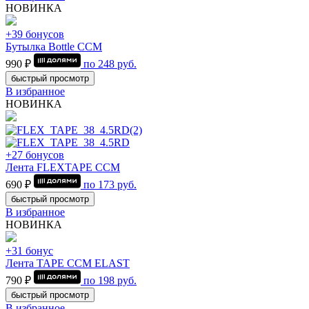
НОВИНКА
+39 бонусов
Бутылка Bottle CCM
990 ₽
по
248
руб.
быстрый просмотр
В избранное
НОВИНКА
+27 бонусов
Лента FLEXTAPE CCM
690 ₽
по
173
руб.
быстрый просмотр
В избранное
НОВИНКА
+31 бонус
Лента TAPE CCM ELAST
790 ₽
по
198
руб.
быстрый просмотр
В избранное