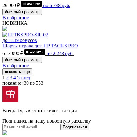
26 990 ₽
по
6 748
руб.
быстрый просмотр
В избранное
НОВИНКА
до +839 бонусов
Шорты игрока дет. HP TACKS PRO
от 8 990 ₽
по
2 248
руб.
быстрый просмотр
В избранное
показать еще
1
2
3
4
5
след.
показано: 30 из 553
Всегда будь в курсе скидок и акций
Подпишись на нашу новостную рассылку
Подписаться