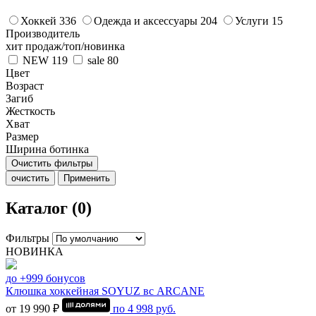
Хоккей
336
Одежда и аксессуары
204
Услуги
15
Производитель
хит продаж/топ/новинка
NEW
119
sale
80
Цвет
Возраст
Загиб
Жесткость
Хват
Размер
Ширина ботинка
Очистить фильтры
очистить
Применить
Каталог (0)
Фильтры
НОВИНКА
до +999 бонусов
Клюшка хоккейная SOYUZ вс ARCANE
от 19 990 ₽
по
4 998
руб.