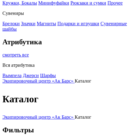
Кружки, Бокалы
Минифуфайки
Рюкзаки и сумки
Прочее
Сувениры
Брелоки
Значки
Магниты
Подарки и игрушки
Сувенирные
шайбы
Атрибутика
смотреть все
Вся атрибутика
Вымпела
Джерси
Шарфы
Экипировочный центр «Ак Барс»
Каталог
Каталог
Экипировочный центр «Ак Барс»
Каталог
Фильтры