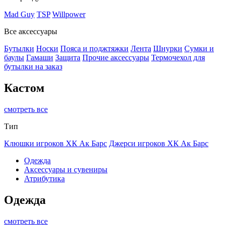
Mad Guy
TSP
Willpower
Все аксессуары
Бутылки
Носки
Пояса и поджтяжки
Лента
Шнурки
Сумки и
баулы
Гамаши
Защита
Прочие аксессуары
Термочехол для
бутылки на заказ
Кастом
смотреть все
Тип
Клюшки игроков ХК Ак Барс
Джерси игроков ХК Ак Барс
Одежда
Аксессуары и сувениры
Атрибутика
Одежда
смотреть все