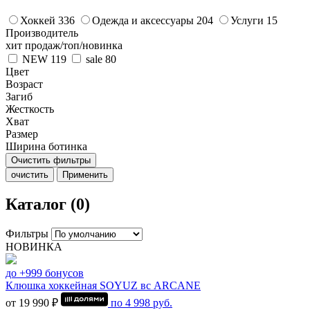
Хоккей
336
Одежда и аксессуары
204
Услуги
15
Производитель
хит продаж/топ/новинка
NEW
119
sale
80
Цвет
Возраст
Загиб
Жесткость
Хват
Размер
Ширина ботинка
Очистить фильтры
очистить
Применить
Каталог (0)
Фильтры
НОВИНКА
до +999 бонусов
Клюшка хоккейная SOYUZ вс ARCANE
от 19 990 ₽
по
4 998
руб.