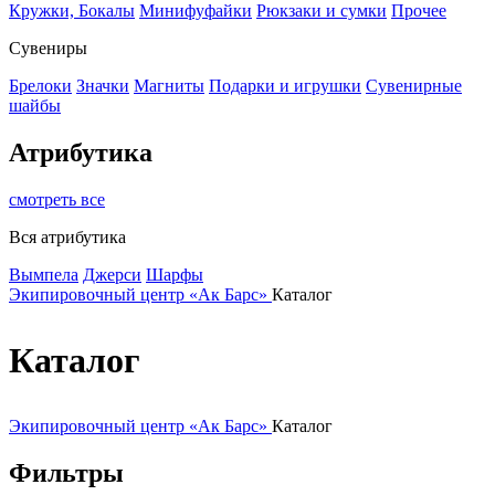
Кружки, Бокалы
Минифуфайки
Рюкзаки и сумки
Прочее
Сувениры
Брелоки
Значки
Магниты
Подарки и игрушки
Сувенирные
шайбы
Атрибутика
смотреть все
Вся атрибутика
Вымпела
Джерси
Шарфы
Экипировочный центр «Ак Барс»
Каталог
Каталог
Экипировочный центр «Ак Барс»
Каталог
Фильтры