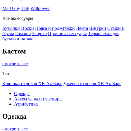
Mad Guy
TSP
Willpower
Все аксессуары
Бутылки
Носки
Пояса и поджтяжки
Лента
Шнурки
Сумки и
баулы
Гамаши
Защита
Прочие аксессуары
Термочехол для
бутылки на заказ
Кастом
смотреть все
Тип
Клюшки игроков ХК Ак Барс
Джерси игроков ХК Ак Барс
Одежда
Аксессуары и сувениры
Атрибутика
Одежда
смотреть все