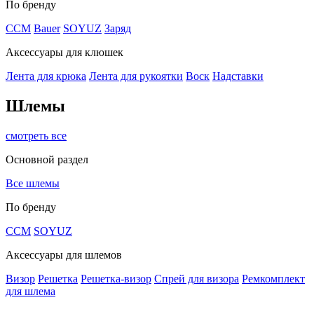
По бренду
CCM
Bauer
SOYUZ
Заряд
Аксессуары для клюшек
Лента для крюка
Лента для рукоятки
Воск
Надставки
Шлемы
смотреть все
Основной раздел
Все шлемы
По бренду
CCM
SOYUZ
Аксессуары для шлемов
Визор
Решетка
Решетка-визор
Спрей для визора
Ремкомплект
для шлема