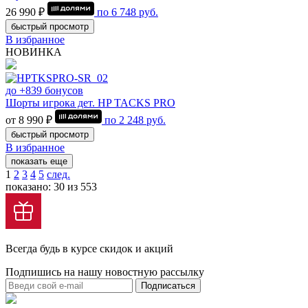
26 990 ₽
по
6 748
руб.
быстрый просмотр
В избранное
НОВИНКА
до +839 бонусов
Шорты игрока дет. HP TACKS PRO
от 8 990 ₽
по
2 248
руб.
быстрый просмотр
В избранное
показать еще
1
2
3
4
5
след.
показано: 30 из 553
Всегда будь в курсе скидок и акций
Подпишись на нашу новостную рассылку
Подписаться