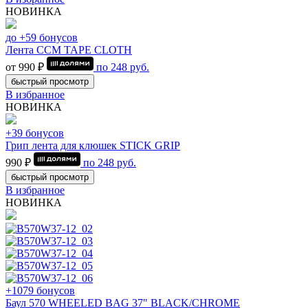
НОВИНКА
до +59 бонусов
Лента CCM TAPE CLOTH
от 990 ₽
по
248
руб.
быстрый просмотр
В избранное
НОВИНКА
+39 бонусов
Грип лента для клюшек STICK GRIP
990 ₽
по
248
руб.
быстрый просмотр
В избранное
НОВИНКА
+1079 бонусов
Баул 570 WHEELED BAG 37" BLACK/CHROME