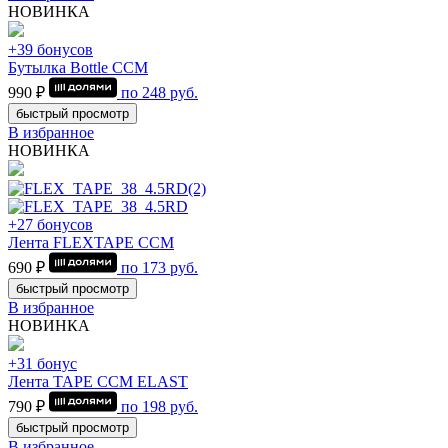
НОВИНКА
+39 бонусов
Бутылка Bottle CCM
990 ₽
по
248
руб.
быстрый просмотр
В избранное
НОВИНКА
+27 бонусов
Лента FLEXTAPE CCM
690 ₽
по
173
руб.
быстрый просмотр
В избранное
НОВИНКА
+31 бонус
Лента TAPE CCM ELAST
790 ₽
по
198
руб.
быстрый просмотр
В избранное