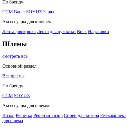
По бренду
CCM
Bauer
SOYUZ
Заряд
Аксессуары для клюшек
Лента для крюка
Лента для рукоятки
Воск
Надставки
Шлемы
смотреть все
Основной раздел
Все шлемы
По бренду
CCM
SOYUZ
Аксессуары для шлемов
Визор
Решетка
Решетка-визор
Спрей для визора
Ремкомплект
для шлема