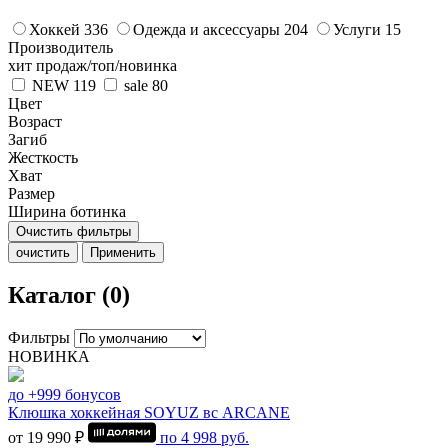
Хоккей
336
Одежда и аксессуары
204
Услуги
15
Производитель
хит продаж/топ/новинка
NEW
119
sale
80
Цвет
Возраст
Загиб
Жесткость
Хват
Размер
Ширина ботинка
Очистить фильтры
очистить
Применить
Каталог (0)
Фильтры
НОВИНКА
до +999 бонусов
Клюшка хоккейная SOYUZ вс ARCANE
от 19 990 ₽
по
4 998
руб.