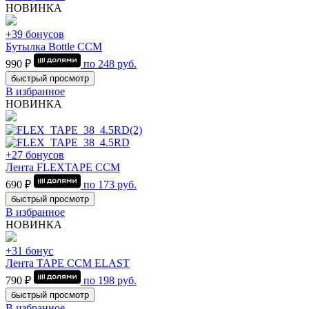
НОВИНКА
+39 бонусов
Бутылка Bottle CCM
990 ₽
по
248
руб.
быстрый просмотр
В избранное
НОВИНКА
+27 бонусов
Лента FLEXTAPE CCM
690 ₽
по
173
руб.
быстрый просмотр
В избранное
НОВИНКА
+31 бонус
Лента TAPE CCM ELAST
790 ₽
по
198
руб.
быстрый просмотр
В избранное