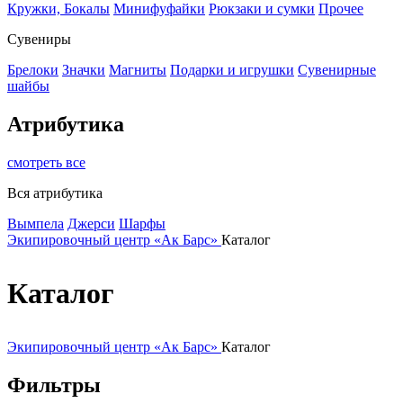
Кружки, Бокалы
Минифуфайки
Рюкзаки и сумки
Прочее
Сувениры
Брелоки
Значки
Магниты
Подарки и игрушки
Сувенирные
шайбы
Атрибутика
смотреть все
Вся атрибутика
Вымпела
Джерси
Шарфы
Экипировочный центр «Ак Барс»
Каталог
Каталог
Экипировочный центр «Ак Барс»
Каталог
Фильтры