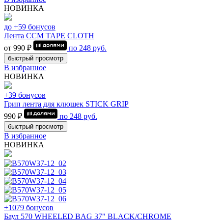
НОВИНКА
до +59 бонусов
Лента CCM TAPE CLOTH
от 990 ₽
по
248
руб.
быстрый просмотр
В избранное
НОВИНКА
+39 бонусов
Грип лента для клюшек STICK GRIP
990 ₽
по
248
руб.
быстрый просмотр
В избранное
НОВИНКА
+1079 бонусов
Баул 570 WHEELED BAG 37" BLACK/CHROME