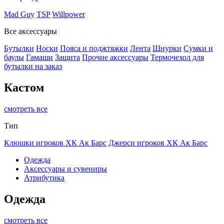
Mad Guy
TSP
Willpower
Все аксессуары
Бутылки
Носки
Пояса и поджтяжки
Лента
Шнурки
Сумки и
баулы
Гамаши
Защита
Прочие аксессуары
Термочехол для
бутылки на заказ
Кастом
смотреть все
Тип
Клюшки игроков ХК Ак Барс
Джерси игроков ХК Ак Барс
Одежда
Аксессуары и сувениры
Атрибутика
Одежда
смотреть все