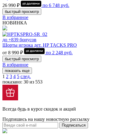
26 990 ₽
по
6 748
руб.
быстрый просмотр
В избранное
НОВИНКА
до +839 бонусов
Шорты игрока дет. HP TACKS PRO
от 8 990 ₽
по
2 248
руб.
быстрый просмотр
В избранное
показать еще
1
2
3
4
5
след.
показано: 30 из 553
Всегда будь в курсе скидок и акций
Подпишись на нашу новостную рассылку
Подписаться