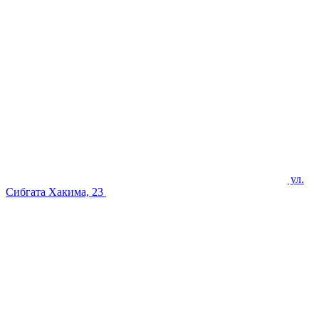
ул.
Сибгата Хакима, 23