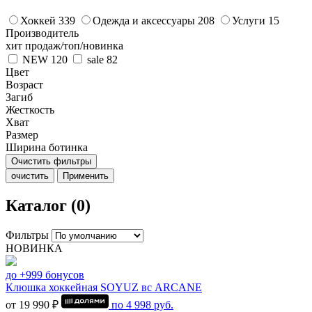
Хоккей
339
Одежда и аксессуары
208
Услуги
15
Производитель
хит продаж/топ/новинка
NEW
120
sale
82
Цвет
Возраст
Загиб
Жесткость
Хват
Размер
Ширина ботинка
Очистить фильтры
очистить
Применить
Каталог (0)
Фильтры
НОВИНКА
до +999 бонусов
Клюшка хоккейная SOYUZ вс ARCANE
от 19 990 ₽
по
4 998
руб.