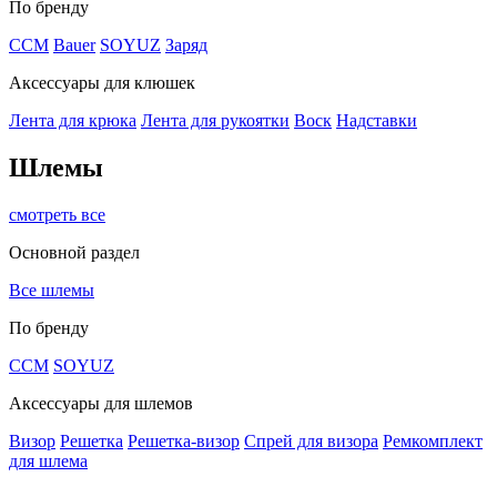
По бренду
CCM
Bauer
SOYUZ
Заряд
Аксессуары для клюшек
Лента для крюка
Лента для рукоятки
Воск
Надставки
Шлемы
смотреть все
Основной раздел
Все шлемы
По бренду
CCM
SOYUZ
Аксессуары для шлемов
Визор
Решетка
Решетка-визор
Спрей для визора
Ремкомплект
для шлема