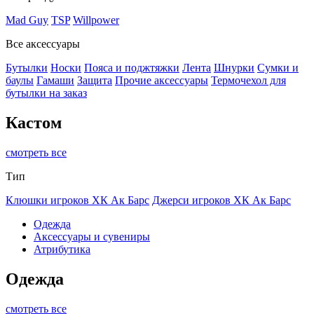
Mad Guy
TSP
Willpower
Все аксессуары
Бутылки
Носки
Пояса и поджтяжки
Лента
Шнурки
Сумки и
баулы
Гамаши
Защита
Прочие аксессуары
Термочехол для
бутылки на заказ
Кастом
смотреть все
Тип
Клюшки игроков ХК Ак Барс
Джерси игроков ХК Ак Барс
Одежда
Аксессуары и сувениры
Атрибутика
Одежда
смотреть все