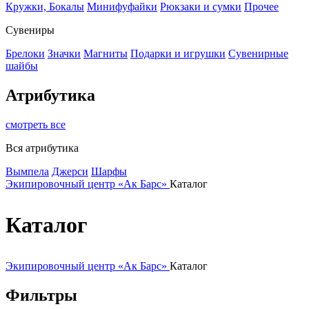
Кружки, Бокалы
Минифуфайки
Рюкзаки и сумки
Прочее
Сувениры
Брелоки
Значки
Магниты
Подарки и игрушки
Сувенирные
шайбы
Атрибутика
смотреть все
Вся атрибутика
Вымпела
Джерси
Шарфы
Экипировочный центр «Ак Барс»
Каталог
Каталог
Экипировочный центр «Ак Барс»
Каталог
Фильтры