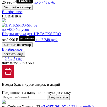
26 990 ₽
по
6 748
руб.
быстрый просмотр
В избранное
НОВИНКА
до +839 бонусов
Шорты игрока дет. HP TACKS PRO
от 8 990 ₽
по
2 248
руб.
быстрый просмотр
В избранное
показать еще
1
2
3
4
5
след.
показано: 30 из 560
Всегда будь в курсе скидок и акций
Подпишись на нашу новостную рассылку
Подписаться
ул. Сибгата Хакима, 23
+7 (987) 261 97 42
Ekip-centr@ak-