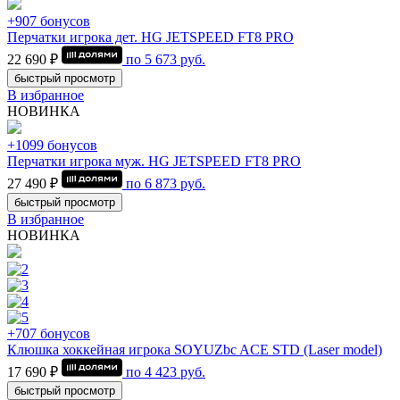
+907 бонусов
Перчатки игрока дет. HG JETSPEED FT8 PRO
22 690 ₽
по
5 673
руб.
быстрый просмотр
В избранное
НОВИНКА
+1099 бонусов
Перчатки игрока муж. HG JETSPEED FT8 PRO
27 490 ₽
по
6 873
руб.
быстрый просмотр
В избранное
НОВИНКА
+707 бонусов
Клюшка хоккейная игрока SOYUZbc ACE STD (Laser model)
17 690 ₽
по
4 423
руб.
быстрый просмотр