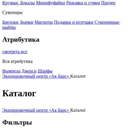
Кружки, Бокалы
Минифуфайки
Рюкзаки и сумки
Прочее
Сувениры
Брелоки
Значки
Магниты
Подарки и игрушки
Сувенирные
шайбы
Атрибутика
смотреть все
Вся атрибутика
Вымпела
Джерси
Шарфы
Экипировочный центр «Ак Барс»
Каталог
Каталог
Экипировочный центр «Ак Барс»
Каталог
Фильтры