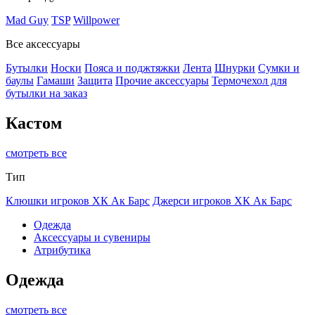
Mad Guy
TSP
Willpower
Все аксессуары
Бутылки
Носки
Пояса и поджтяжки
Лента
Шнурки
Сумки и
баулы
Гамаши
Защита
Прочие аксессуары
Термочехол для
бутылки на заказ
Кастом
смотреть все
Тип
Клюшки игроков ХК Ак Барс
Джерси игроков ХК Ак Барс
Одежда
Аксессуары и сувениры
Атрибутика
Одежда
смотреть все