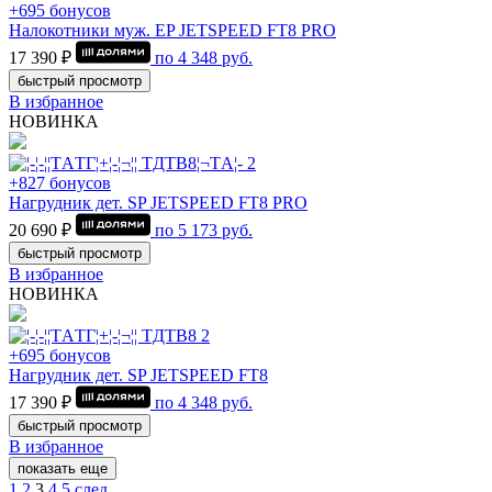
+695 бонусов
Налокотники муж. EP JETSPEED FT8 PRO
17 390 ₽
по
4 348
руб.
быстрый просмотр
В избранное
НОВИНКА
+827 бонусов
Нагрудник дет. SP JETSPEED FT8 PRO
20 690 ₽
по
5 173
руб.
быстрый просмотр
В избранное
НОВИНКА
+695 бонусов
Нагрудник дет. SP JETSPEED FT8
17 390 ₽
по
4 348
руб.
быстрый просмотр
В избранное
показать еще
1
2
3
4
5
след.