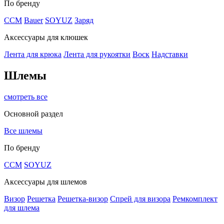
По бренду
CCM
Bauer
SOYUZ
Заряд
Аксессуары для клюшек
Лента для крюка
Лента для рукоятки
Воск
Надставки
Шлемы
смотреть все
Основной раздел
Все шлемы
По бренду
CCM
SOYUZ
Аксессуары для шлемов
Визор
Решетка
Решетка-визор
Спрей для визора
Ремкомплект
для шлема