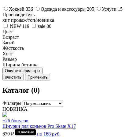
Хоккей
336
Одежда и аксессуары
205
Услуги
15
Производитель
хит продаж/топ/новинка
NEW
119
sale
80
Цвет
Возраст
Загиб
Жесткость
Хват
Размер
Ширина ботинка
Очистить фильтры
очистить
Применить
Каталог (0)
Фильтры
НОВИНКА
+26 бонусов
Шнурки для коньков Pro Skate Х17
670 ₽
по
168
руб.