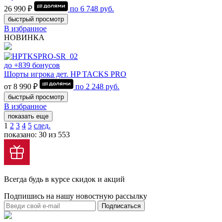
26 990 ₽
по
6 748
руб.
быстрый просмотр
В избранное
НОВИНКА
до +839 бонусов
Шорты игрока дет. HP TACKS PRO
от 8 990 ₽
по
2 248
руб.
быстрый просмотр
В избранное
показать еще
1
2
3
4
5
след.
показано: 30 из 553
Всегда будь в курсе скидок и акций
Подпишись на нашу новостную рассылку
Подписаться