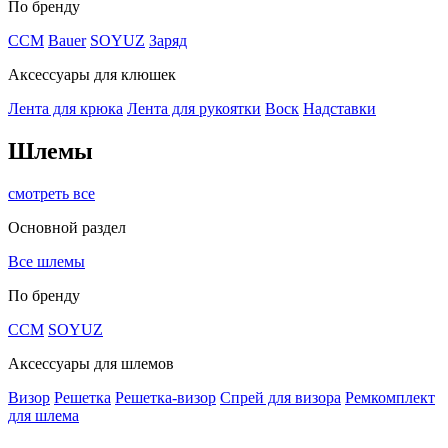
По бренду
CCM
Bauer
SOYUZ
Заряд
Аксессуары для клюшек
Лента для крюка
Лента для рукоятки
Воск
Надставки
Шлемы
смотреть все
Основной раздел
Все шлемы
По бренду
CCM
SOYUZ
Аксессуары для шлемов
Визор
Решетка
Решетка-визор
Спрей для визора
Ремкомплект
для шлема