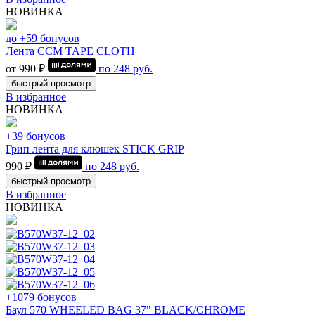
НОВИНКА
до +59 бонусов
Лента CCM TAPE CLOTH
от 990 ₽
по
248
руб.
быстрый просмотр
В избранное
НОВИНКА
+39 бонусов
Грип лента для клюшек STICK GRIP
990 ₽
по
248
руб.
быстрый просмотр
В избранное
НОВИНКА
+1079 бонусов
Баул 570 WHEELED BAG 37" BLACK/CHROME