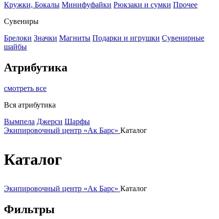
Кружки, Бокалы
Минифуфайки
Рюкзаки и сумки
Прочее
Сувениры
Брелоки
Значки
Магниты
Подарки и игрушки
Сувенирные
шайбы
Атрибутика
смотреть все
Вся атрибутика
Вымпела
Джерси
Шарфы
Экипировочный центр «Ак Барс»
Каталог
Каталог
Экипировочный центр «Ак Барс»
Каталог
Фильтры