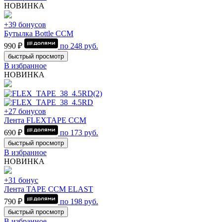
НОВИНКА
+39 бонусов
Бутылка Bottle CCM
990 ₽
по
248
руб.
быстрый просмотр
В избранное
НОВИНКА
+27 бонусов
Лента FLEXTAPE CCM
690 ₽
по
173
руб.
быстрый просмотр
В избранное
НОВИНКА
+31 бонус
Лента TAPE CCM ELAST
790 ₽
по
198
руб.
быстрый просмотр
В избранное