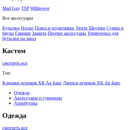
Mad Guy
TSP
Willpower
Все аксессуары
Бутылки
Носки
Пояса и поджтяжки
Лента
Шнурки
Сумки и
баулы
Гамаши
Защита
Прочие аксессуары
Термочехол для
бутылки на заказ
Кастом
смотреть все
Тип
Клюшки игроков ХК Ак Барс
Джерси игроков ХК Ак Барс
Одежда
Аксессуары и сувениры
Атрибутика
Одежда
смотреть все