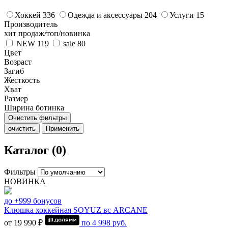
Хоккей
336
Одежда и аксессуары
204
Услуги
15
Производитель
хит продаж/топ/новинка
NEW
119
sale
80
Цвет
Возраст
Загиб
Жесткость
Хват
Размер
Ширина ботинка
Очистить фильтры
очистить
Применить
Каталог (0)
Фильтры
НОВИНКА
до +999 бонусов
Клюшка хоккейная SOYUZ вс ARCANE
от 19 990 ₽
по
4 998
руб.