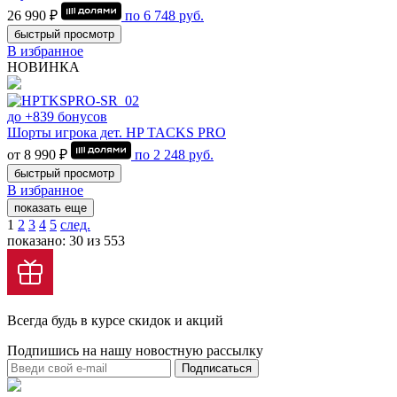
26 990 ₽
по
6 748
руб.
быстрый просмотр
В избранное
НОВИНКА
до +839 бонусов
Шорты игрока дет. HP TACKS PRO
от 8 990 ₽
по
2 248
руб.
быстрый просмотр
В избранное
показать еще
1
2
3
4
5
след.
показано: 30 из 553
Всегда будь в курсе скидок и акций
Подпишись на нашу новостную рассылку
Подписаться