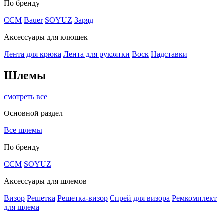
По бренду
CCM
Bauer
SOYUZ
Заряд
Аксессуары для клюшек
Лента для крюка
Лента для рукоятки
Воск
Надставки
Шлемы
смотреть все
Основной раздел
Все шлемы
По бренду
CCM
SOYUZ
Аксессуары для шлемов
Визор
Решетка
Решетка-визор
Спрей для визора
Ремкомплект
для шлема