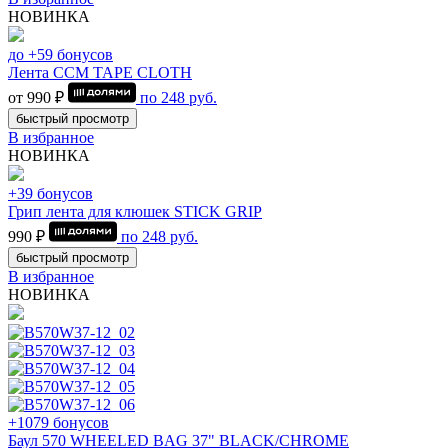
НОВИНКА
до +59 бонусов
Лента CCM TAPE CLOTH
от 990 ₽
по
248
руб.
быстрый просмотр
В избранное
НОВИНКА
+39 бонусов
Грип лента для клюшек STICK GRIP
990 ₽
по
248
руб.
быстрый просмотр
В избранное
НОВИНКА
+1079 бонусов
Баул 570 WHEELED BAG 37" BLACK/CHROME