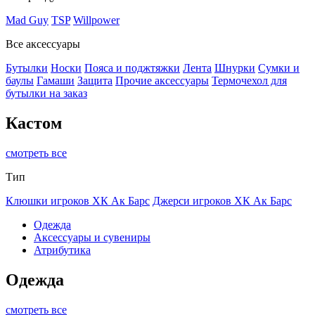
Mad Guy
TSP
Willpower
Все аксессуары
Бутылки
Носки
Пояса и поджтяжки
Лента
Шнурки
Сумки и
баулы
Гамаши
Защита
Прочие аксессуары
Термочехол для
бутылки на заказ
Кастом
смотреть все
Тип
Клюшки игроков ХК Ак Барс
Джерси игроков ХК Ак Барс
Одежда
Аксессуары и сувениры
Атрибутика
Одежда
смотреть все