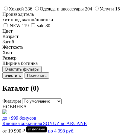
Хоккей
336
Одежда и аксессуары
204
Услуги
15
Производитель
хит продаж/топ/новинка
NEW
119
sale
80
Цвет
Возраст
Загиб
Жесткость
Хват
Размер
Ширина ботинка
Очистить фильтры
очистить
Применить
Каталог (0)
Фильтры
НОВИНКА
до +999 бонусов
Клюшка хоккейная SOYUZ вс ARCANE
от 19 990 ₽
по
4 998
руб.