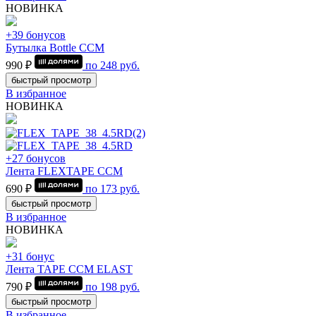
НОВИНКА
+39 бонусов
Бутылка Bottle CCM
990 ₽
по
248
руб.
быстрый просмотр
В избранное
НОВИНКА
+27 бонусов
Лента FLEXTAPE CCM
690 ₽
по
173
руб.
быстрый просмотр
В избранное
НОВИНКА
+31 бонус
Лента TAPE CCM ELAST
790 ₽
по
198
руб.
быстрый просмотр
В избранное