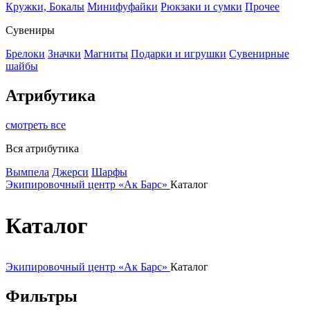
Кружки, Бокалы
Минифуфайки
Рюкзаки и сумки
Прочее
Сувениры
Брелоки
Значки
Магниты
Подарки и игрушки
Сувенирные
шайбы
Атрибутика
смотреть все
Вся атрибутика
Вымпела
Джерси
Шарфы
Экипировочный центр «Ак Барс»
Каталог
Каталог
Экипировочный центр «Ак Барс»
Каталог
Фильтры