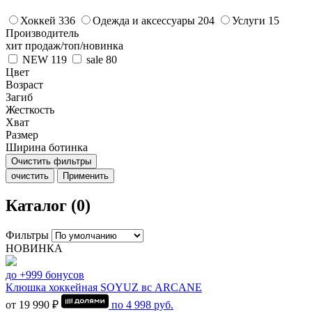
Хоккей
336
Одежда и аксессуары
204
Услуги
15
Производитель
хит продаж/топ/новинка
NEW
119
sale
80
Цвет
Возраст
Загиб
Жесткость
Хват
Размер
Ширина ботинка
Очистить фильтры
очистить
Применить
Каталог (0)
Фильтры
НОВИНКА
до +999 бонусов
Клюшка хоккейная SOYUZ вс ARCANE
от 19 990 ₽
по
4 998
руб.