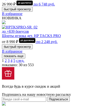
26 990 ₽
по
6 748
руб.
быстрый просмотр
В избранное
НОВИНКА
до +839 бонусов
Шорты игрока дет. HP TACKS PRO
от 8 990 ₽
по
2 248
руб.
быстрый просмотр
В избранное
показать еще
1
2
3
4
5
след.
показано: 30 из 553
Всегда будь в курсе скидок и акций
Подпишись на нашу новостную рассылку
Подписаться