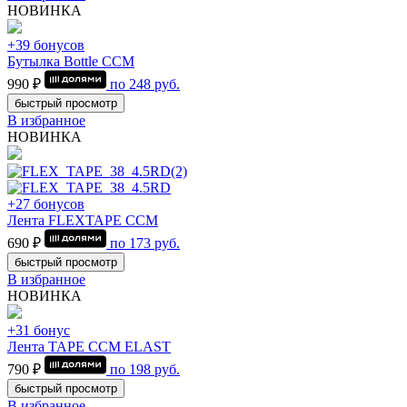
НОВИНКА
+39 бонусов
Бутылка Bottle CCM
990 ₽
по
248
руб.
быстрый просмотр
В избранное
НОВИНКА
+27 бонусов
Лента FLEXTAPE CCM
690 ₽
по
173
руб.
быстрый просмотр
В избранное
НОВИНКА
+31 бонус
Лента TAPE CCM ELAST
790 ₽
по
198
руб.
быстрый просмотр
В избранное