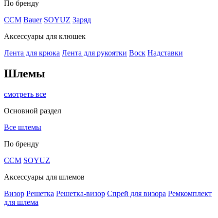
По бренду
CCM
Bauer
SOYUZ
Заряд
Аксессуары для клюшек
Лента для крюка
Лента для рукоятки
Воск
Надставки
Шлемы
смотреть все
Основной раздел
Все шлемы
По бренду
CCM
SOYUZ
Аксессуары для шлемов
Визор
Решетка
Решетка-визор
Спрей для визора
Ремкомплект
для шлема