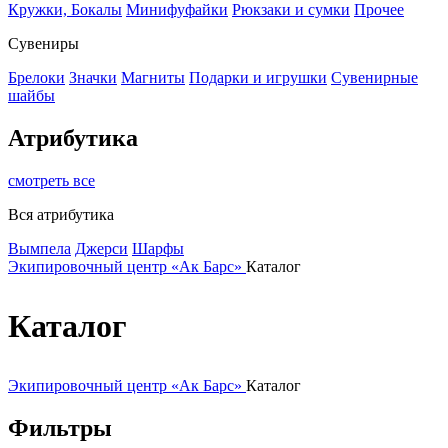
Кружки, Бокалы
Минифуфайки
Рюкзаки и сумки
Прочее
Сувениры
Брелоки
Значки
Магниты
Подарки и игрушки
Сувенирные
шайбы
Атрибутика
смотреть все
Вся атрибутика
Вымпела
Джерси
Шарфы
Экипировочный центр «Ак Барс»
Каталог
Каталог
Экипировочный центр «Ак Барс»
Каталог
Фильтры