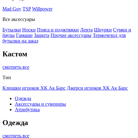
Mad Guy
TSP
Willpower
Все аксессуары
Бутылки
Носки
Пояса и поджтяжки
Лента
Шнурки
Сумки и
баулы
Гамаши
Защита
Прочие аксессуары
Термочехол для
бутылки на заказ
Кастом
смотреть все
Тип
Клюшки игроков ХК Ак Барс
Джерси игроков ХК Ак Барс
Одежда
Аксессуары и сувениры
Атрибутика
Одежда
смотреть все