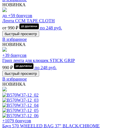
НОВИНКА
до +59 бонусов
Лента CCM TAPE CLOTH
от 990 ₽
по
248
руб.
быстрый просмотр
В избранное
НОВИНКА
+39 бонусов
Грип лента для клюшек STICK GRIP
990 ₽
по
248
руб.
быстрый просмотр
В избранное
НОВИНКА
+1079 бонусов
Баул 570 WHEELED BAG 37" BLACK/CHROME