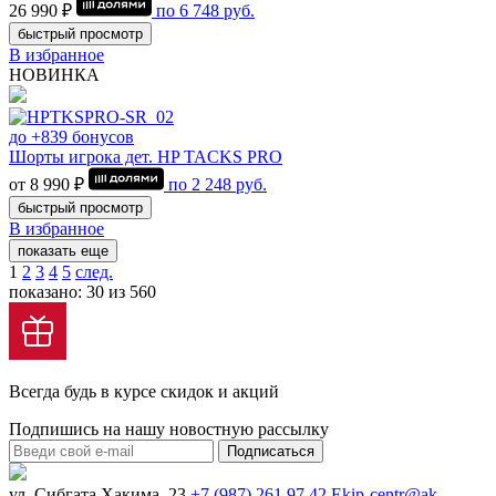
26 990 ₽
по
6 748
руб.
быстрый просмотр
В избранное
НОВИНКА
до +839 бонусов
Шорты игрока дет. HP TACKS PRO
от 8 990 ₽
по
2 248
руб.
быстрый просмотр
В избранное
показать еще
1
2
3
4
5
след.
показано: 30 из 560
Всегда будь в курсе скидок и акций
Подпишись на нашу новостную рассылку
Подписаться
ул. Сибгата Хакима, 23
+7 (987) 261 97 42
Ekip-centr@ak-