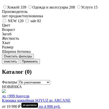
Хоккей
339
Одежда и аксессуары
208
Услуги
15
Производитель
хит продаж/топ/новинка
NEW
120
sale
82
Цвет
Возраст
Загиб
Жесткость
Хват
Размер
Ширина ботинка
Очистить фильтры
очистить
Применить
Каталог (0)
Фильтры
НОВИНКА
до +999 бонусов
Клюшка хоккейная SOYUZ вс ARCANE
от 19 990 ₽
по
4 998
руб.