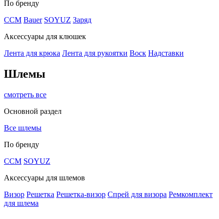
По бренду
CCM
Bauer
SOYUZ
Заряд
Аксессуары для клюшек
Лента для крюка
Лента для рукоятки
Воск
Надставки
Шлемы
смотреть все
Основной раздел
Все шлемы
По бренду
CCM
SOYUZ
Аксессуары для шлемов
Визор
Решетка
Решетка-визор
Спрей для визора
Ремкомплект
для шлема