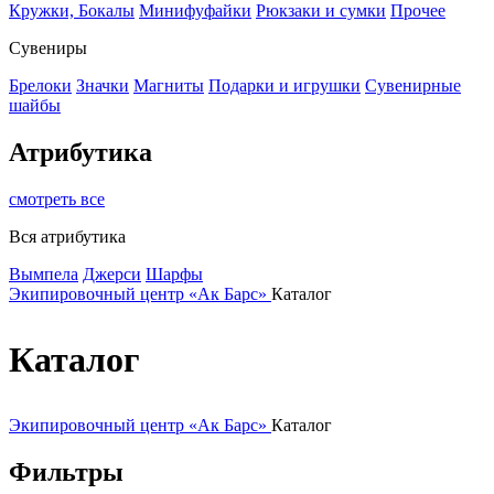
Кружки, Бокалы
Минифуфайки
Рюкзаки и сумки
Прочее
Сувениры
Брелоки
Значки
Магниты
Подарки и игрушки
Сувенирные
шайбы
Атрибутика
смотреть все
Вся атрибутика
Вымпела
Джерси
Шарфы
Экипировочный центр «Ак Барс»
Каталог
Каталог
Экипировочный центр «Ак Барс»
Каталог
Фильтры