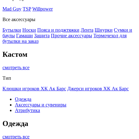
Mad Guy
TSP
Willpower
Все аксессуары
Бутылки
Носки
Пояса и поджтяжки
Лента
Шнурки
Сумки и
баулы
Гамаши
Защита
Прочие аксессуары
Термочехол для
бутылки на заказ
Кастом
смотреть все
Тип
Клюшки игроков ХК Ак Барс
Джерси игроков ХК Ак Барс
Одежда
Аксессуары и сувениры
Атрибутика
Одежда
смотреть все