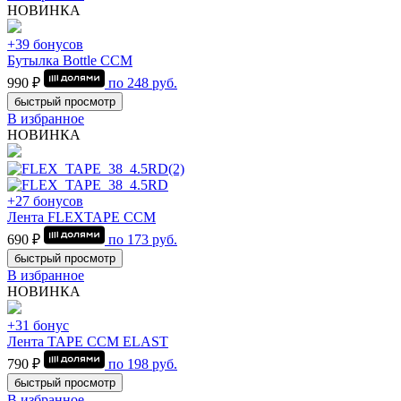
НОВИНКА
+39 бонусов
Бутылка Bottle CCM
990 ₽
по
248
руб.
быстрый просмотр
В избранное
НОВИНКА
+27 бонусов
Лента FLEXTAPE CCM
690 ₽
по
173
руб.
быстрый просмотр
В избранное
НОВИНКА
+31 бонус
Лента TAPE CCM ELAST
790 ₽
по
198
руб.
быстрый просмотр
В избранное