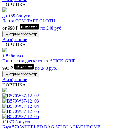
НОВИНКА
до +59 бонусов
Лента CCM TAPE CLOTH
от 990 ₽
по
248
руб.
быстрый просмотр
В избранное
НОВИНКА
+39 бонусов
Грип лента для клюшек STICK GRIP
990 ₽
по
248
руб.
быстрый просмотр
В избранное
НОВИНКА
+1079 бонусов
Баул 570 WHEELED BAG 37" BLACK/CHROME