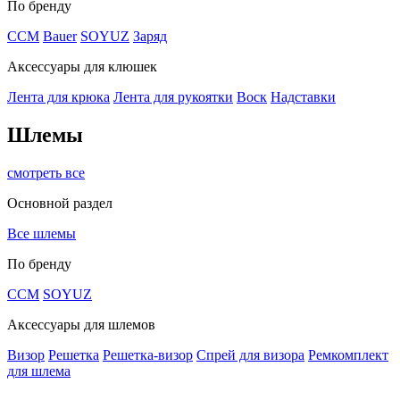
По бренду
CCM
Bauer
SOYUZ
Заряд
Аксессуары для клюшек
Лента для крюка
Лента для рукоятки
Воск
Надставки
Шлемы
смотреть все
Основной раздел
Все шлемы
По бренду
CCM
SOYUZ
Аксессуары для шлемов
Визор
Решетка
Решетка-визор
Спрей для визора
Ремкомплект
для шлема