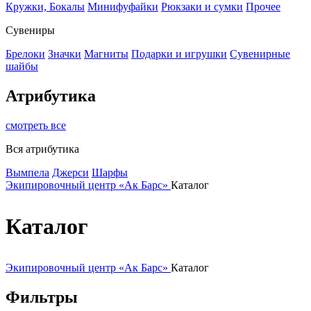
Кружки, Бокалы
Минифуфайки
Рюкзаки и сумки
Прочее
Сувениры
Брелоки
Значки
Магниты
Подарки и игрушки
Сувенирные
шайбы
Атрибутика
смотреть все
Вся атрибутика
Вымпела
Джерси
Шарфы
Экипировочный центр «Ак Барс»
Каталог
Каталог
Экипировочный центр «Ак Барс»
Каталог
Фильтры