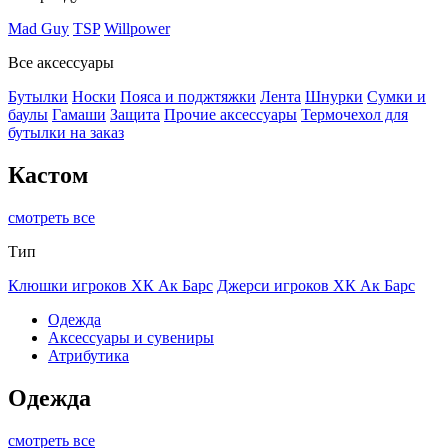
Mad Guy
TSP
Willpower
Все аксессуары
Бутылки
Носки
Пояса и поджтяжки
Лента
Шнурки
Сумки и
баулы
Гамаши
Защита
Прочие аксессуары
Термочехол для
бутылки на заказ
Кастом
смотреть все
Тип
Клюшки игроков ХК Ак Барс
Джерси игроков ХК Ак Барс
Одежда
Аксессуары и сувениры
Атрибутика
Одежда
смотреть все