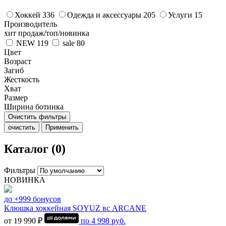
Хоккей
336
Одежда и аксессуары
205
Услуги
15
Производитель
хит продаж/топ/новинка
NEW
119
sale
80
Цвет
Возраст
Загиб
Жесткость
Хват
Размер
Ширина ботинка
Очистить фильтры
очистить
Применить
Каталог (0)
Фильтры
НОВИНКА
до +999 бонусов
Клюшка хоккейная SOYUZ вс ARCANE
от 19 990 ₽
по
4 998
руб.