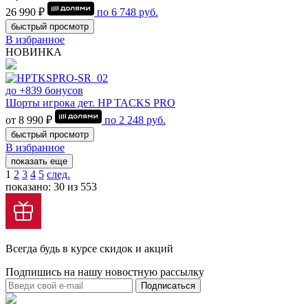
26 990 ₽
по
6 748
руб.
быстрый просмотр
В избранное
НОВИНКА
до +839 бонусов
Шорты игрока дет. HP TACKS PRO
от 8 990 ₽
по
2 248
руб.
быстрый просмотр
В избранное
показать еще
1
2
3
4
5
след.
показано: 30 из 553
Всегда будь в курсе скидок и акций
Подпишись на нашу новостную рассылку
Подписаться