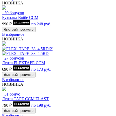
НОВИНКА
+39 бонусов
Бутылка Bottle CCM
990 ₽
по
248
руб.
быстрый просмотр
В избранное
НОВИНКА
+27 бонусов
Лента FLEXTAPE CCM
690 ₽
по
173
руб.
быстрый просмотр
В избранное
НОВИНКА
+31 бонус
Лента TAPE CCM ELAST
790 ₽
по
198
руб.
быстрый просмотр
В избранное