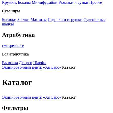
Кружки, Бокалы
Минифуфайки
Рюкзаки и сумки
Прочее
Сувениры
Брелоки
Значки
Магниты
Подарки и игрушки
Сувенирные
шайбы
Атрибутика
смотреть все
Вся атрибутика
Вымпела
Джерси
Шарфы
Экипировочный центр «Ак Барс»
Каталог
Каталог
Экипировочный центр «Ак Барс»
Каталог
Фильтры