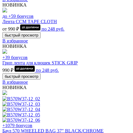
НОВИНКА
до +59 бонусов
Лента CCM TAPE CLOTH
от 990 ₽
по
248
руб.
быстрый просмотр
В избранное
НОВИНКА
+39 бонусов
Грип лента для клюшек STICK GRIP
990 ₽
по
248
руб.
быстрый просмотр
В избранное
НОВИНКА
+1079 бонусов
Баул 570 WHEELED BAG 37" BLACK/CHROME