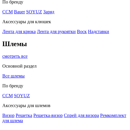
По бренду
CCM
Bauer
SOYUZ
Заряд
Аксессуары для клюшек
Лента для крюка
Лента для рукоятки
Воск
Надставки
Шлемы
смотреть все
Основной раздел
Все шлемы
По бренду
CCM
SOYUZ
Аксессуары для шлемов
Визор
Решетка
Решетка-визор
Спрей для визора
Ремкомплект
для шлема