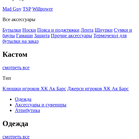
Mad Guy
TSP
Willpower
Все аксессуары
Бутылки
Носки
Пояса и поджтяжки
Лента
Шнурки
Сумки и
баулы
Гамаши
Защита
Прочие аксессуары
Термочехол для
бутылки на заказ
Кастом
смотреть все
Тип
Клюшки игроков ХК Ак Барс
Джерси игроков ХК Ак Барс
Одежда
Аксессуары и сувениры
Атрибутика
Одежда
смотреть все