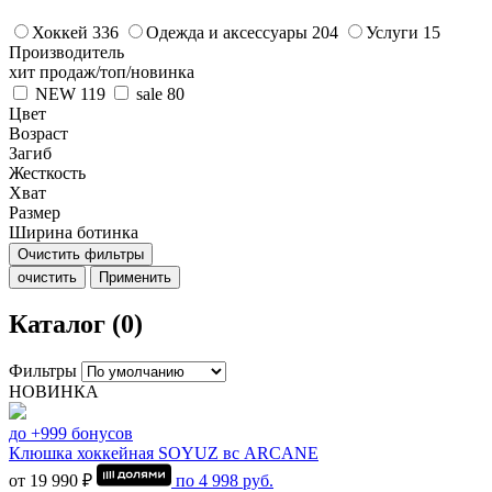
Хоккей
336
Одежда и аксессуары
204
Услуги
15
Производитель
хит продаж/топ/новинка
NEW
119
sale
80
Цвет
Возраст
Загиб
Жесткость
Хват
Размер
Ширина ботинка
Очистить фильтры
очистить
Применить
Каталог (0)
Фильтры
НОВИНКА
до +999 бонусов
Клюшка хоккейная SOYUZ вс ARCANE
от 19 990 ₽
по
4 998
руб.