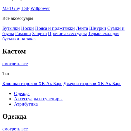
Mad Guy
TSP
Willpower
Все аксессуары
Бутылки
Носки
Пояса и поджтяжки
Лента
Шнурки
Сумки и
баулы
Гамаши
Защита
Прочие аксессуары
Термочехол для
бутылки на заказ
Кастом
смотреть все
Тип
Клюшки игроков ХК Ак Барс
Джерси игроков ХК Ак Барс
Одежда
Аксессуары и сувениры
Атрибутика
Одежда
смотреть все