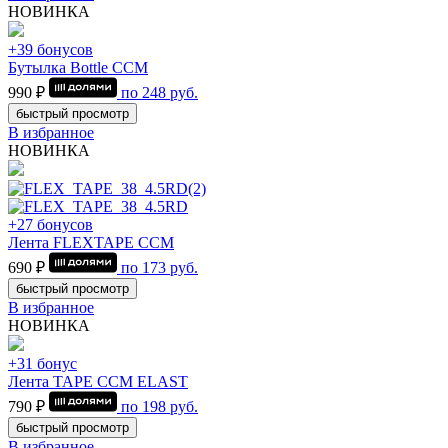
НОВИНКА
+39 бонусов
Бутылка Bottle CCM
990 ₽
по
248
руб.
быстрый просмотр
В избранное
НОВИНКА
+27 бонусов
Лента FLEXTAPE CCM
690 ₽
по
173
руб.
быстрый просмотр
В избранное
НОВИНКА
+31 бонус
Лента TAPE CCM ELAST
790 ₽
по
198
руб.
быстрый просмотр
В избранное