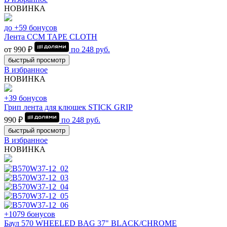
НОВИНКА
до +59 бонусов
Лента CCM TAPE CLOTH
от 990 ₽
по
248
руб.
быстрый просмотр
В избранное
НОВИНКА
+39 бонусов
Грип лента для клюшек STICK GRIP
990 ₽
по
248
руб.
быстрый просмотр
В избранное
НОВИНКА
+1079 бонусов
Баул 570 WHEELED BAG 37" BLACK/CHROME