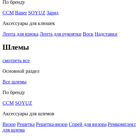
По бренду
CCM
Bauer
SOYUZ
Заряд
Аксессуары для клюшек
Лента для крюка
Лента для рукоятки
Воск
Надставки
Шлемы
смотреть все
Основной раздел
Все шлемы
По бренду
CCM
SOYUZ
Аксессуары для шлемов
Визор
Решетка
Решетка-визор
Спрей для визора
Ремкомплект
для шлема