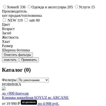
Хоккей
336
Одежда и аксессуары
205
Услуги
15
Производитель
хит продаж/топ/новинка
NEW
119
sale
80
Цвет
Возраст
Загиб
Жесткость
Хват
Размер
Ширина ботинка
Очистить фильтры
очистить
Применить
Каталог (0)
Фильтры
НОВИНКА
до +999 бонусов
Клюшка хоккейная SOYUZ вс ARCANE
от 19 990 ₽
по
4 998
руб.