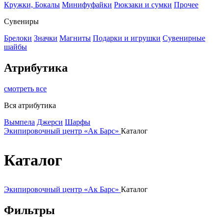
Кружки, Бокалы
Минифуфайки
Рюкзаки и сумки
Прочее
Сувениры
Брелоки
Значки
Магниты
Подарки и игрушки
Сувенирные
шайбы
Атрибутика
смотреть все
Вся атрибутика
Вымпела
Джерси
Шарфы
Экипировочный центр «Ак Барс»
Каталог
Каталог
Экипировочный центр «Ак Барс»
Каталог
Фильтры