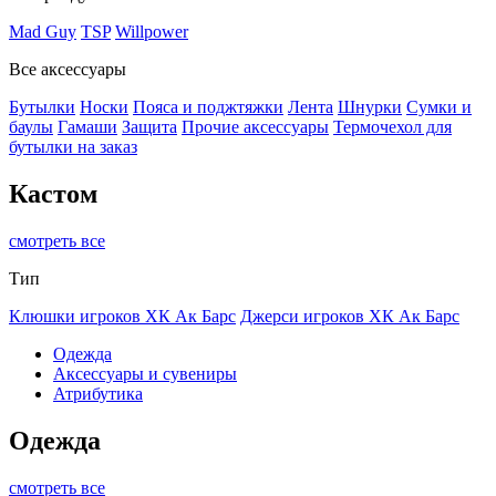
Mad Guy
TSP
Willpower
Все аксессуары
Бутылки
Носки
Пояса и поджтяжки
Лента
Шнурки
Сумки и
баулы
Гамаши
Защита
Прочие аксессуары
Термочехол для
бутылки на заказ
Кастом
смотреть все
Тип
Клюшки игроков ХК Ак Барс
Джерси игроков ХК Ак Барс
Одежда
Аксессуары и сувениры
Атрибутика
Одежда
смотреть все