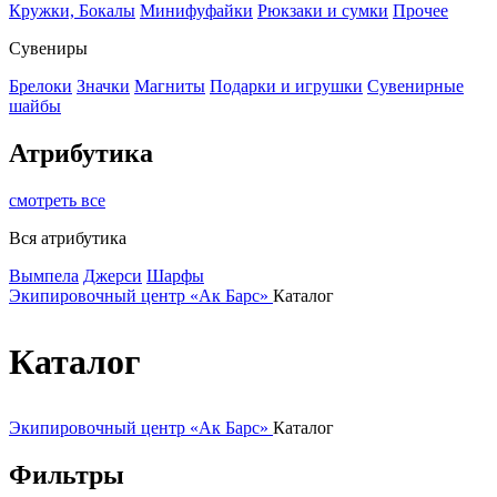
Кружки, Бокалы
Минифуфайки
Рюкзаки и сумки
Прочее
Сувениры
Брелоки
Значки
Магниты
Подарки и игрушки
Сувенирные
шайбы
Атрибутика
смотреть все
Вся атрибутика
Вымпела
Джерси
Шарфы
Экипировочный центр «Ак Барс»
Каталог
Каталог
Экипировочный центр «Ак Барс»
Каталог
Фильтры