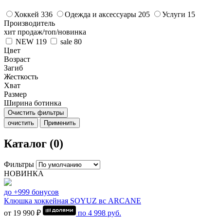
Хоккей
336
Одежда и аксессуары
205
Услуги
15
Производитель
хит продаж/топ/новинка
NEW
119
sale
80
Цвет
Возраст
Загиб
Жесткость
Хват
Размер
Ширина ботинка
Очистить фильтры
очистить
Применить
Каталог (0)
Фильтры
НОВИНКА
до +999 бонусов
Клюшка хоккейная SOYUZ вс ARCANE
от 19 990 ₽
по
4 998
руб.