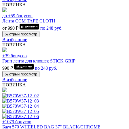
НОВИНКА
до +59 бонусов
Лента CCM TAPE CLOTH
от 990 ₽
по
248
руб.
быстрый просмотр
В избранное
НОВИНКА
+39 бонусов
Грип лента для клюшек STICK GRIP
990 ₽
по
248
руб.
быстрый просмотр
В избранное
НОВИНКА
+1079 бонусов
Баул 570 WHEELED BAG 37" BLACK/CHROME