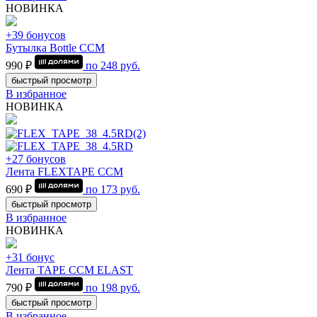
НОВИНКА
+39 бонусов
Бутылка Bottle CCM
990 ₽
по
248
руб.
быстрый просмотр
В избранное
НОВИНКА
+27 бонусов
Лента FLEXTAPE CCM
690 ₽
по
173
руб.
быстрый просмотр
В избранное
НОВИНКА
+31 бонус
Лента TAPE CCM ELAST
790 ₽
по
198
руб.
быстрый просмотр
В избранное