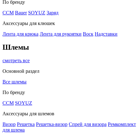
По бренду
CCM
Bauer
SOYUZ
Заряд
Аксессуары для клюшек
Лента для крюка
Лента для рукоятки
Воск
Надставки
Шлемы
смотреть все
Основной раздел
Все шлемы
По бренду
CCM
SOYUZ
Аксессуары для шлемов
Визор
Решетка
Решетка-визор
Спрей для визора
Ремкомплект
для шлема