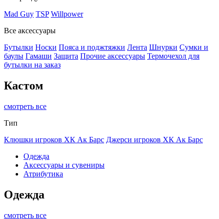
Mad Guy
TSP
Willpower
Все аксессуары
Бутылки
Носки
Пояса и поджтяжки
Лента
Шнурки
Сумки и
баулы
Гамаши
Защита
Прочие аксессуары
Термочехол для
бутылки на заказ
Кастом
смотреть все
Тип
Клюшки игроков ХК Ак Барс
Джерси игроков ХК Ак Барс
Одежда
Аксессуары и сувениры
Атрибутика
Одежда
смотреть все