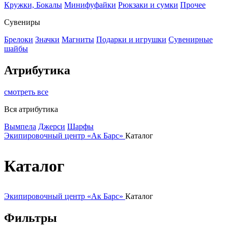
Кружки, Бокалы
Минифуфайки
Рюкзаки и сумки
Прочее
Сувениры
Брелоки
Значки
Магниты
Подарки и игрушки
Сувенирные
шайбы
Атрибутика
смотреть все
Вся атрибутика
Вымпела
Джерси
Шарфы
Экипировочный центр «Ак Барс»
Каталог
Каталог
Экипировочный центр «Ак Барс»
Каталог
Фильтры