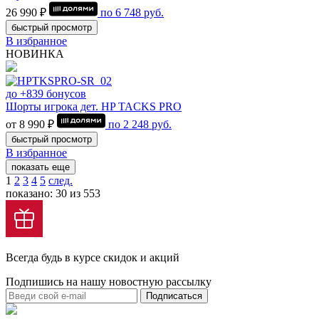
26 990 ₽
по
6 748
руб.
быстрый просмотр
В избранное
НОВИНКА
до +839 бонусов
Шорты игрока дет. HP TACKS PRO
от 8 990 ₽
по
2 248
руб.
быстрый просмотр
В избранное
показать еще
1
2
3
4
5
след.
показано: 30 из 553
Всегда будь в курсе скидок и акций
Подпишись на нашу новостную рассылку
Подписаться