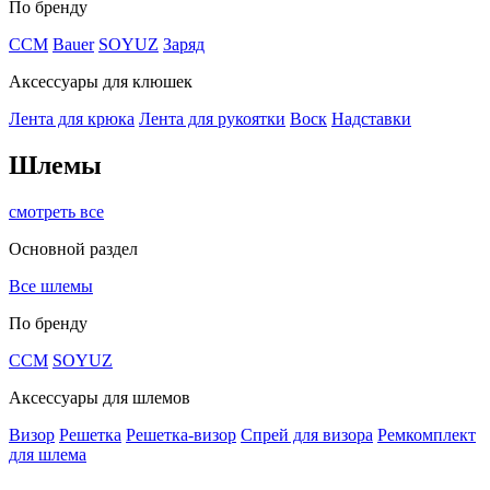
По бренду
CCM
Bauer
SOYUZ
Заряд
Аксессуары для клюшек
Лента для крюка
Лента для рукоятки
Воск
Надставки
Шлемы
смотреть все
Основной раздел
Все шлемы
По бренду
CCM
SOYUZ
Аксессуары для шлемов
Визор
Решетка
Решетка-визор
Спрей для визора
Ремкомплект
для шлема