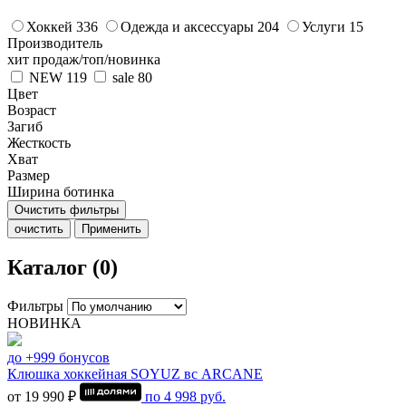
Хоккей
336
Одежда и аксессуары
204
Услуги
15
Производитель
хит продаж/топ/новинка
NEW
119
sale
80
Цвет
Возраст
Загиб
Жесткость
Хват
Размер
Ширина ботинка
Очистить фильтры
очистить
Применить
Каталог (0)
Фильтры
НОВИНКА
до +999 бонусов
Клюшка хоккейная SOYUZ вс ARCANE
от 19 990 ₽
по
4 998
руб.