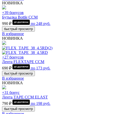
НОВИНКА
+39 бонусов
Бутылка Bottle CCM
990 ₽
по
248
руб.
быстрый просмотр
В избранное
НОВИНКА
+27 бонусов
Лента FLEXTAPE CCM
690 ₽
по
173
руб.
быстрый просмотр
В избранное
НОВИНКА
+31 бонус
Лента TAPE CCM ELAST
790 ₽
по
198
руб.
быстрый просмотр
В избранное