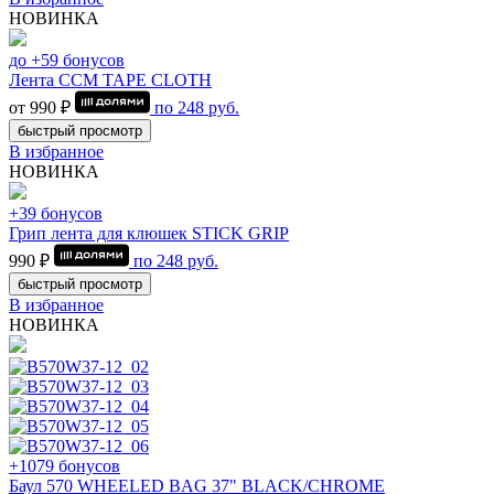
НОВИНКА
до +59 бонусов
Лента CCM TAPE CLOTH
от 990 ₽
по
248
руб.
быстрый просмотр
В избранное
НОВИНКА
+39 бонусов
Грип лента для клюшек STICK GRIP
990 ₽
по
248
руб.
быстрый просмотр
В избранное
НОВИНКА
+1079 бонусов
Баул 570 WHEELED BAG 37" BLACK/CHROME