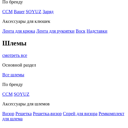
По бренду
CCM
Bauer
SOYUZ
Заряд
Аксессуары для клюшек
Лента для крюка
Лента для рукоятки
Воск
Надставки
Шлемы
смотреть все
Основной раздел
Все шлемы
По бренду
CCM
SOYUZ
Аксессуары для шлемов
Визор
Решетка
Решетка-визор
Спрей для визора
Ремкомплект
для шлема