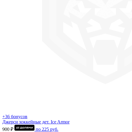
+36 бонусов
Джерси хоккейные дет. Ice Armor
900 ₽
по
225
руб.