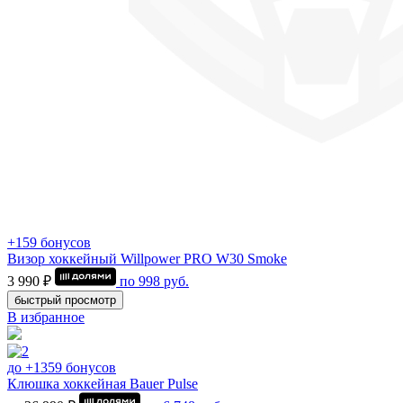
+159 бонусов
Визор хоккейный Willpower PRO W30 Smoke
3 990 ₽
по
998
руб.
быстрый просмотр
В избранное
до +1359 бонусов
Клюшка хоккейная Bauer Pulse