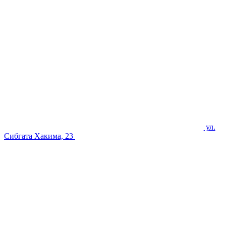
ул.
Сибгата Хакима, 23