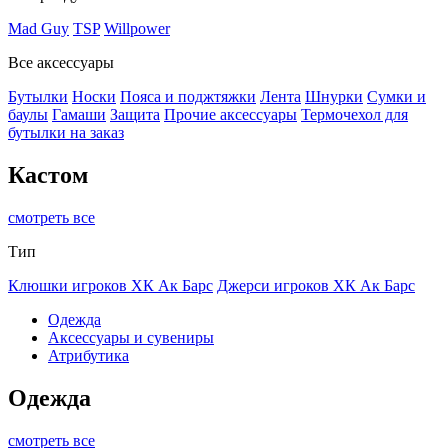
Mad Guy
TSP
Willpower
Все аксессуары
Бутылки
Носки
Пояса и поджтяжки
Лента
Шнурки
Сумки и
баулы
Гамаши
Защита
Прочие аксессуары
Термочехол для
бутылки на заказ
Кастом
смотреть все
Тип
Клюшки игроков ХК Ак Барс
Джерси игроков ХК Ак Барс
Одежда
Аксессуары и сувениры
Атрибутика
Одежда
смотреть все