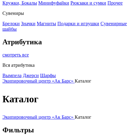
Кружки, Бокалы
Минифуфайки
Рюкзаки и сумки
Прочее
Сувениры
Брелоки
Значки
Магниты
Подарки и игрушки
Сувенирные
шайбы
Атрибутика
смотреть все
Вся атрибутика
Вымпела
Джерси
Шарфы
Экипировочный центр «Ак Барс»
Каталог
Каталог
Экипировочный центр «Ак Барс»
Каталог
Фильтры