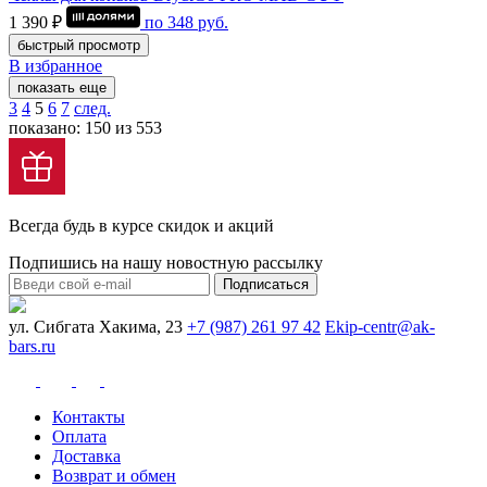
1 390 ₽
по
348
руб.
быстрый просмотр
В избранное
показать еще
3
4
5
6
7
след.
показано: 150 из 553
Всегда будь в курсе скидок и акций
Подпишись на нашу новостную рассылку
Подписаться
ул. Сибгата Хакима, 23
+7 (987) 261 97 42
Ekip-centr@ak-
bars.ru
Контакты
Оплата
Доставка
Возврат и обмен