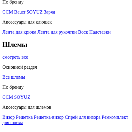
По бренду
CCM
Bauer
SOYUZ
Заряд
Аксессуары для клюшек
Лента для крюка
Лента для рукоятки
Воск
Надставки
Шлемы
смотреть все
Основной раздел
Все шлемы
По бренду
CCM
SOYUZ
Аксессуары для шлемов
Визор
Решетка
Решетка-визор
Спрей для визора
Ремкомплект
для шлема