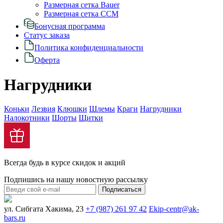
Размерная сетка Bauer
Размерная сетка CCM
Бонусная программа
Статус заказа
Политика конфиденциальности
Оферта
Нагрудники
Коньки
Лезвия
Клюшки
Шлемы
Краги
Нагрудники
Налокотники
Шорты
Щитки
Всегда будь в курсе скидок и акций
Подпишись на нашу новостную рассылку
Подписаться
ул. Сибгата Хакима, 23
+7 (987) 261 97 42
Ekip-centr@ak-
bars.ru