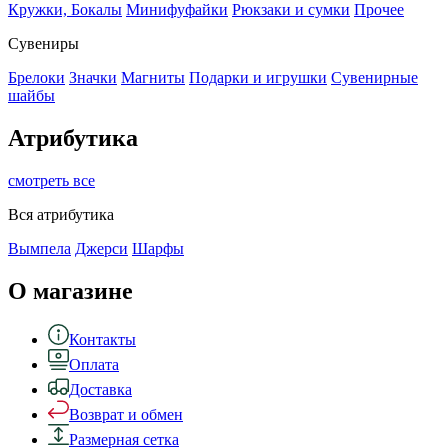
Кружки, Бокалы
Минифуфайки
Рюкзаки и сумки
Прочее
Сувениры
Брелоки
Значки
Магниты
Подарки и игрушки
Сувенирные
шайбы
Атрибутика
смотреть все
Вся атрибутика
Вымпела
Джерси
Шарфы
О магазине
Контакты
Оплата
Доставка
Возврат и обмен
Размерная сетка