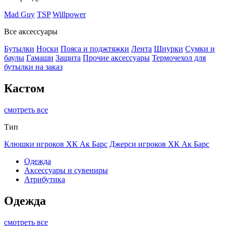
Mad Guy
TSP
Willpower
Все аксессуары
Бутылки
Носки
Пояса и поджтяжки
Лента
Шнурки
Сумки и
баулы
Гамаши
Защита
Прочие аксессуары
Термочехол для
бутылки на заказ
Кастом
смотреть все
Тип
Клюшки игроков ХК Ак Барс
Джерси игроков ХК Ак Барс
Одежда
Аксессуары и сувениры
Атрибутика
Одежда
смотреть все