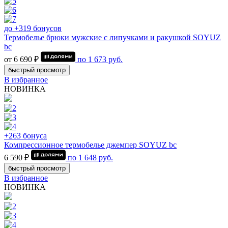
до +319 бонусов
Термобелье брюки мужские с липучками и ракушкой SOYUZ
bc
от 6 690 ₽
по
1 673
руб.
быстрый просмотр
В избранное
НОВИНКА
+263 бонуса
Компрессионное термобелье джемпер SOYUZ bc
6 590 ₽
по
1 648
руб.
быстрый просмотр
В избранное
НОВИНКА