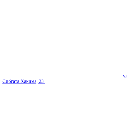
ул.
Сибгата Хакима, 23