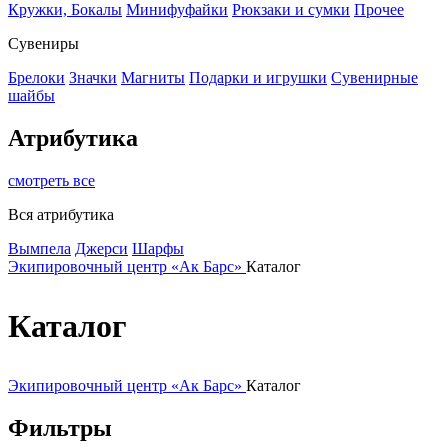
Кружки, Бокалы
Минифуфайки
Рюкзаки и сумки
Прочее
Сувениры
Брелоки
Значки
Магниты
Подарки и игрушки
Сувенирные
шайбы
Атрибутика
смотреть все
Вся атрибутика
Вымпела
Джерси
Шарфы
Экипировочный центр «Ак Барс»
Каталог
Каталог
Экипировочный центр «Ак Барс»
Каталог
Фильтры