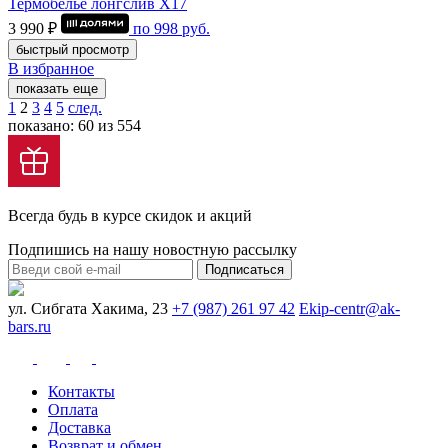
Термобелье лонгслив Х17
3 990 ₽
по
998
руб.
быстрый просмотр
В избранное
показать еще
1
2
3
4
5
след.
показано: 60 из 554
Всегда будь в курсе скидок и акций
Подпишись на нашу новостную рассылку
Подписаться
ул. Сибгата Хакима, 23
+7 (987) 261 97 42
Ekip-centr@ak-
bars.ru
Контакты
Оплата
Доставка
Возврат и обмен