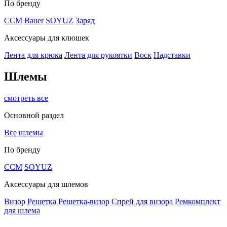
По бренду
CCM
Bauer
SOYUZ
Заряд
Аксессуары для клюшек
Лента для крюка
Лента для рукоятки
Воск
Надставки
Шлемы
смотреть все
Основной раздел
Все шлемы
По бренду
CCM
SOYUZ
Аксессуары для шлемов
Визор
Решетка
Решетка-визор
Спрей для визора
Ремкомплект
для шлема