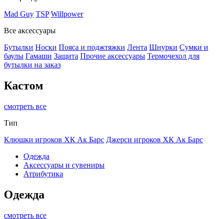
Mad Guy
TSP
Willpower
Все аксессуары
Бутылки
Носки
Пояса и поджтяжки
Лента
Шнурки
Сумки и
баулы
Гамаши
Защита
Прочие аксессуары
Термочехол для
бутылки на заказ
Кастом
смотреть все
Тип
Клюшки игроков ХК Ак Барс
Джерси игроков ХК Ак Барс
Одежда
Аксессуары и сувениры
Атрибутика
Одежда
смотреть все