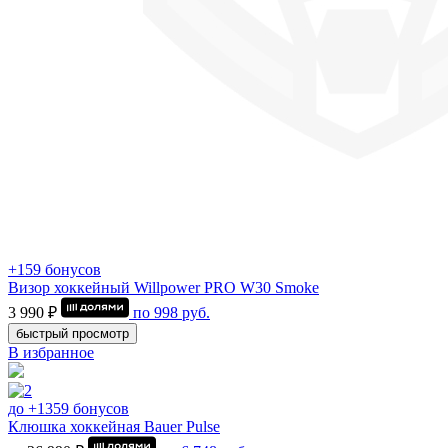
+159 бонусов
Визор хоккейный Willpower PRO W30 Smoke
3 990 ₽
по
998
руб.
быстрый просмотр
В избранное
до +1359 бонусов
Клюшка хоккейная Bauer Pulse