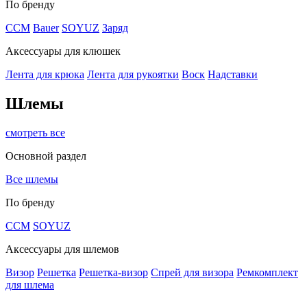
По бренду
CCM
Bauer
SOYUZ
Заряд
Аксессуары для клюшек
Лента для крюка
Лента для рукоятки
Воск
Надставки
Шлемы
смотреть все
Основной раздел
Все шлемы
По бренду
CCM
SOYUZ
Аксессуары для шлемов
Визор
Решетка
Решетка-визор
Спрей для визора
Ремкомплект
для шлема