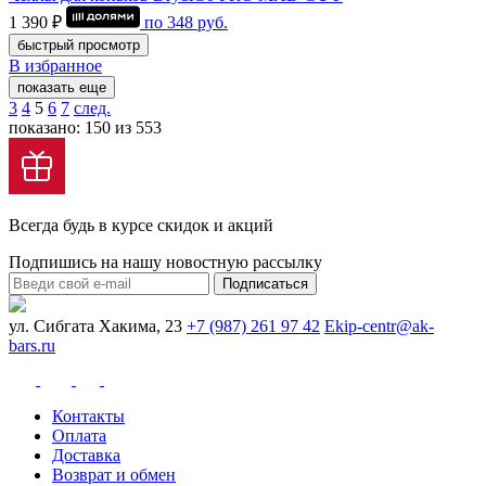
1 390 ₽
по
348
руб.
быстрый просмотр
В избранное
показать еще
3
4
5
6
7
след.
показано: 150 из 553
Всегда будь в курсе скидок и акций
Подпишись на нашу новостную рассылку
Подписаться
ул. Сибгата Хакима, 23
+7 (987) 261 97 42
Ekip-centr@ak-
bars.ru
Контакты
Оплата
Доставка
Возврат и обмен