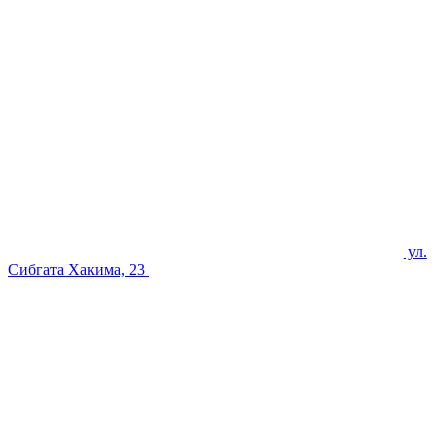
ул.
Сибгата Хакима, 23