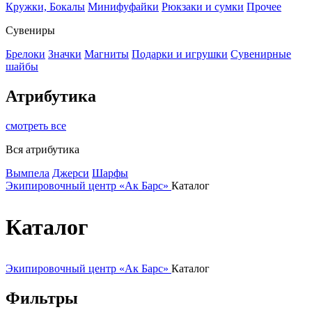
Кружки, Бокалы
Минифуфайки
Рюкзаки и сумки
Прочее
Сувениры
Брелоки
Значки
Магниты
Подарки и игрушки
Сувенирные
шайбы
Атрибутика
смотреть все
Вся атрибутика
Вымпела
Джерси
Шарфы
Экипировочный центр «Ак Барс»
Каталог
Каталог
Экипировочный центр «Ак Барс»
Каталог
Фильтры