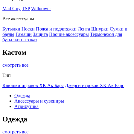
Mad Guy
TSP
Willpower
Все аксессуары
Бутылки
Носки
Пояса и поджтяжки
Лента
Шнурки
Сумки и
баулы
Гамаши
Защита
Прочие аксессуары
Термочехол для
бутылки на заказ
Кастом
смотреть все
Тип
Клюшки игроков ХК Ак Барс
Джерси игроков ХК Ак Барс
Одежда
Аксессуары и сувениры
Атрибутика
Одежда
смотреть все