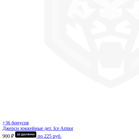
+36 бонусов
Джерси хоккейные дет. Ice Armor
900 ₽
по
225
руб.