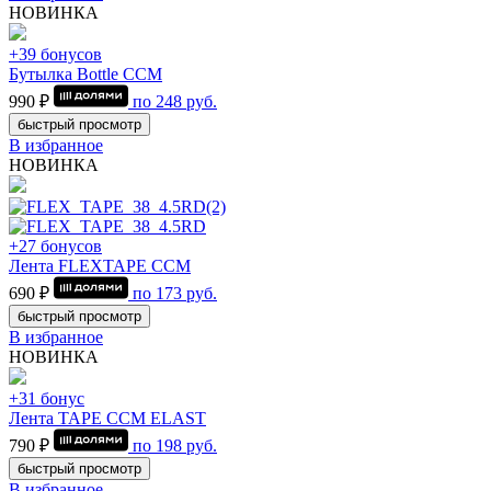
НОВИНКА
+39 бонусов
Бутылка Bottle CCM
990 ₽
по
248
руб.
быстрый просмотр
В избранное
НОВИНКА
+27 бонусов
Лента FLEXTAPE CCM
690 ₽
по
173
руб.
быстрый просмотр
В избранное
НОВИНКА
+31 бонус
Лента TAPE CCM ELAST
790 ₽
по
198
руб.
быстрый просмотр
В избранное