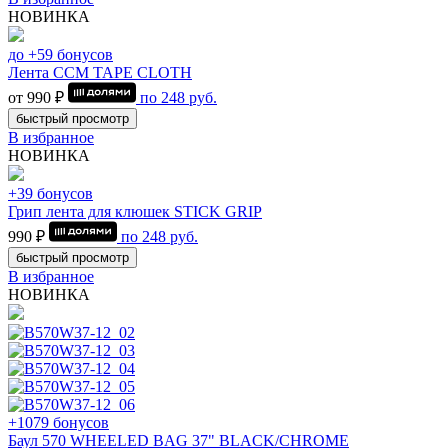
НОВИНКА
до +59 бонусов
Лента CCM TAPE CLOTH
от 990 ₽
по
248
руб.
быстрый просмотр
В избранное
НОВИНКА
+39 бонусов
Грип лента для клюшек STICK GRIP
990 ₽
по
248
руб.
быстрый просмотр
В избранное
НОВИНКА
+1079 бонусов
Баул 570 WHEELED BAG 37" BLACK/CHROME