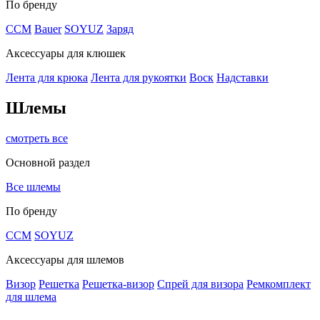
По бренду
CCM
Bauer
SOYUZ
Заряд
Аксессуары для клюшек
Лента для крюка
Лента для рукоятки
Воск
Надставки
Шлемы
смотреть все
Основной раздел
Все шлемы
По бренду
CCM
SOYUZ
Аксессуары для шлемов
Визор
Решетка
Решетка-визор
Спрей для визора
Ремкомплект
для шлема