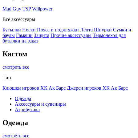
Mad Guy
TSP
Willpower
Все аксессуары
Бутылки
Носки
Пояса и поджтяжки
Лента
Шнурки
Сумки и
баулы
Гамаши
Защита
Прочие аксессуары
Термочехол для
бутылки на заказ
Кастом
смотреть все
Тип
Клюшки игроков ХК Ак Барс
Джерси игроков ХК Ак Барс
Одежда
Аксессуары и сувениры
Атрибутика
Одежда
смотреть все