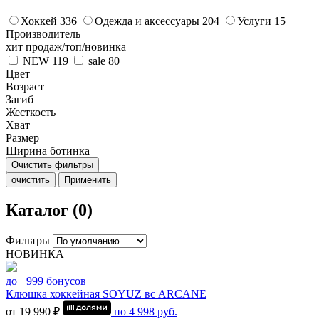
Хоккей
336
Одежда и аксессуары
204
Услуги
15
Производитель
хит продаж/топ/новинка
NEW
119
sale
80
Цвет
Возраст
Загиб
Жесткость
Хват
Размер
Ширина ботинка
Очистить фильтры
очистить
Применить
Каталог (0)
Фильтры
НОВИНКА
до +999 бонусов
Клюшка хоккейная SOYUZ вс ARCANE
от 19 990 ₽
по
4 998
руб.