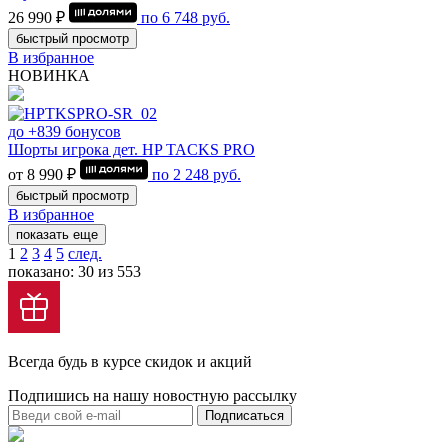
26 990 ₽
по
6 748
руб.
быстрый просмотр
В избранное
НОВИНКА
до +839 бонусов
Шорты игрока дет. HP TACKS PRO
от 8 990 ₽
по
2 248
руб.
быстрый просмотр
В избранное
показать еще
1
2
3
4
5
след.
показано: 30 из 553
Всегда будь в курсе скидок и акций
Подпишись на нашу новостную рассылку
Подписаться