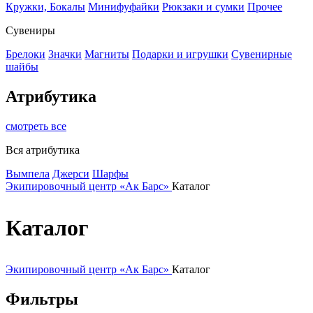
Кружки, Бокалы
Минифуфайки
Рюкзаки и сумки
Прочее
Сувениры
Брелоки
Значки
Магниты
Подарки и игрушки
Сувенирные
шайбы
Атрибутика
смотреть все
Вся атрибутика
Вымпела
Джерси
Шарфы
Экипировочный центр «Ак Барс»
Каталог
Каталог
Экипировочный центр «Ак Барс»
Каталог
Фильтры