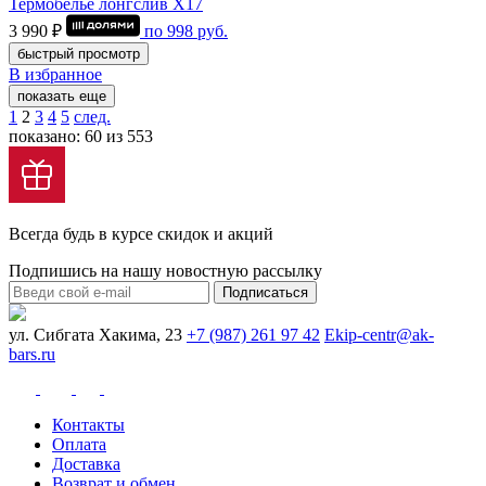
Термобелье лонгслив Х17
3 990 ₽
по
998
руб.
быстрый просмотр
В избранное
показать еще
1
2
3
4
5
след.
показано: 60 из 553
Всегда будь в курсе скидок и акций
Подпишись на нашу новостную рассылку
Подписаться
ул. Сибгата Хакима, 23
+7 (987) 261 97 42
Ekip-centr@ak-
bars.ru
Контакты
Оплата
Доставка
Возврат и обмен