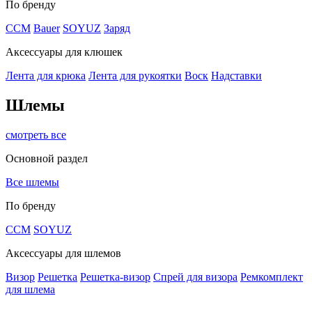
По бренду
CCM
Bauer
SOYUZ
Заряд
Аксессуары для клюшек
Лента для крюка
Лента для рукоятки
Воск
Надставки
Шлемы
смотреть все
Основной раздел
Все шлемы
По бренду
CCM
SOYUZ
Аксессуары для шлемов
Визор
Решетка
Решетка-визор
Спрей для визора
Ремкомплект
для шлема