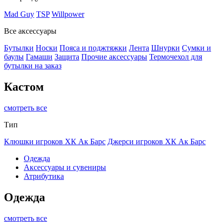
Mad Guy
TSP
Willpower
Все аксессуары
Бутылки
Носки
Пояса и поджтяжки
Лента
Шнурки
Сумки и
баулы
Гамаши
Защита
Прочие аксессуары
Термочехол для
бутылки на заказ
Кастом
смотреть все
Тип
Клюшки игроков ХК Ак Барс
Джерси игроков ХК Ак Барс
Одежда
Аксессуары и сувениры
Атрибутика
Одежда
смотреть все