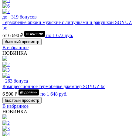
до +319 бонусов
Термобелье брюки мужские с липучками и ракушкой SOYUZ
bc
от 6 690 ₽
по
1 673
руб.
быстрый просмотр
В избранное
НОВИНКА
+263 бонуса
Компрессионное термобелье джемпер SOYUZ bc
6 590 ₽
по
1 648
руб.
быстрый просмотр
В избранное
НОВИНКА