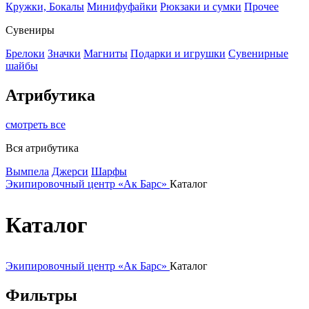
Кружки, Бокалы
Минифуфайки
Рюкзаки и сумки
Прочее
Сувениры
Брелоки
Значки
Магниты
Подарки и игрушки
Сувенирные
шайбы
Атрибутика
смотреть все
Вся атрибутика
Вымпела
Джерси
Шарфы
Экипировочный центр «Ак Барс»
Каталог
Каталог
Экипировочный центр «Ак Барс»
Каталог
Фильтры