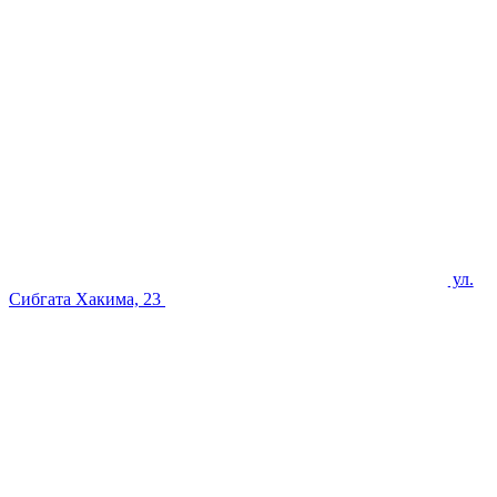
ул.
Сибгата Хакима, 23