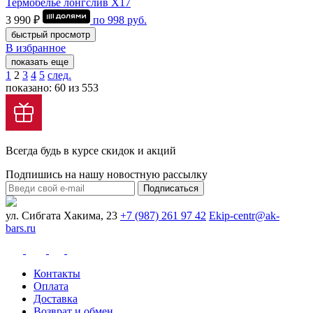
Термобелье лонгслив Х17
3 990 ₽
по
998
руб.
быстрый просмотр
В избранное
показать еще
1
2
3
4
5
след.
показано: 60 из 553
Всегда будь в курсе скидок и акций
Подпишись на нашу новостную рассылку
Подписаться
ул. Сибгата Хакима, 23
+7 (987) 261 97 42
Ekip-centr@ak-
bars.ru
Контакты
Оплата
Доставка
Возврат и обмен