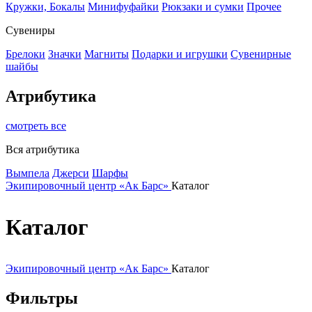
Кружки, Бокалы
Минифуфайки
Рюкзаки и сумки
Прочее
Сувениры
Брелоки
Значки
Магниты
Подарки и игрушки
Сувенирные
шайбы
Атрибутика
смотреть все
Вся атрибутика
Вымпела
Джерси
Шарфы
Экипировочный центр «Ак Барс»
Каталог
Каталог
Экипировочный центр «Ак Барс»
Каталог
Фильтры