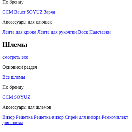
По бренду
CCM
Bauer
SOYUZ
Заряд
Аксессуары для клюшек
Лента для крюка
Лента для рукоятки
Воск
Надставки
Шлемы
смотреть все
Основной раздел
Все шлемы
По бренду
CCM
SOYUZ
Аксессуары для шлемов
Визор
Решетка
Решетка-визор
Спрей для визора
Ремкомплект
для шлема