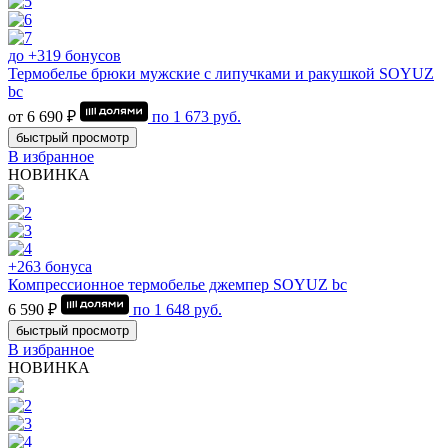
до +319 бонусов
Термобелье брюки мужские с липучками и ракушкой SOYUZ
bc
от 6 690 ₽
по
1 673
руб.
быстрый просмотр
В избранное
НОВИНКА
+263 бонуса
Компрессионное термобелье джемпер SOYUZ bc
6 590 ₽
по
1 648
руб.
быстрый просмотр
В избранное
НОВИНКА