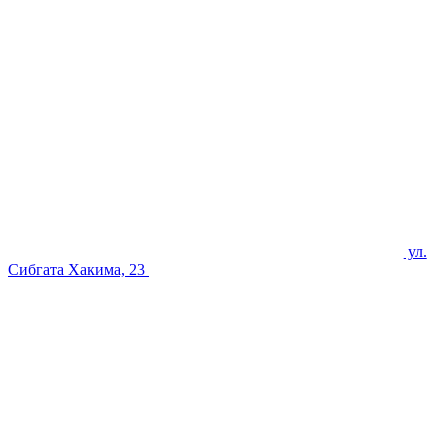
ул.
Сибгата Хакима, 23