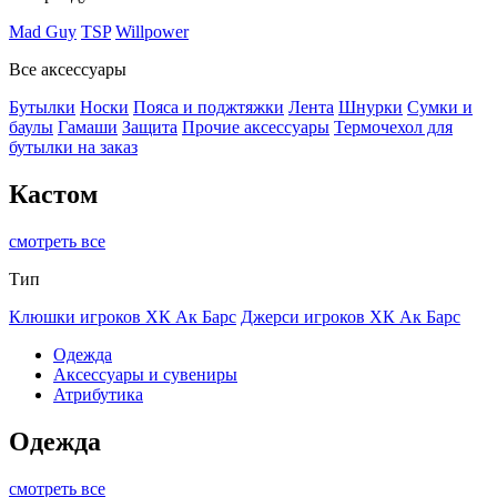
Mad Guy
TSP
Willpower
Все аксессуары
Бутылки
Носки
Пояса и поджтяжки
Лента
Шнурки
Сумки и
баулы
Гамаши
Защита
Прочие аксессуары
Термочехол для
бутылки на заказ
Кастом
смотреть все
Тип
Клюшки игроков ХК Ак Барс
Джерси игроков ХК Ак Барс
Одежда
Аксессуары и сувениры
Атрибутика
Одежда
смотреть все