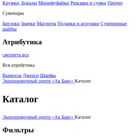
Кружки, Бокалы
Минифуфайки
Рюкзаки и сумки
Прочее
Сувениры
Брелоки
Значки
Магниты
Подарки и игрушки
Сувенирные
шайбы
Атрибутика
смотреть все
Вся атрибутика
Вымпела
Джерси
Шарфы
Экипировочный центр «Ак Барс»
Каталог
Каталог
Экипировочный центр «Ак Барс»
Каталог
Фильтры