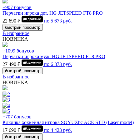
+907 бонусов
Перчатки игрока дет. HG JETSPEED FT8 PRO
22 690 ₽
по
5 673
руб.
быстрый просмотр
В избранное
НОВИНКА
+1099 бонусов
Перчатки игрока муж. HG JETSPEED FT8 PRO
27 490 ₽
по
6 873
руб.
быстрый просмотр
В избранное
НОВИНКА
+707 бонусов
Клюшка хоккейная игрока SOYUZbc ACE STD (Laser model)
17 690 ₽
по
4 423
руб.
быстрый просмотр