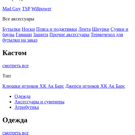
Mad Guy
TSP
Willpower
Все аксессуары
Бутылки
Носки
Пояса и поджтяжки
Лента
Шнурки
Сумки и
баулы
Гамаши
Защита
Прочие аксессуары
Термочехол для
бутылки на заказ
Кастом
смотреть все
Тип
Клюшки игроков ХК Ак Барс
Джерси игроков ХК Ак Барс
Одежда
Аксессуары и сувениры
Атрибутика
Одежда
смотреть все