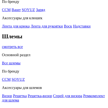
По бренду
CCM
Bauer
SOYUZ
Заряд
Аксессуары для клюшек
Лента для крюка
Лента для рукоятки
Воск
Надставки
Шлемы
смотреть все
Основной раздел
Все шлемы
По бренду
CCM
SOYUZ
Аксессуары для шлемов
Визор
Решетка
Решетка-визор
Спрей для визора
Ремкомплект
для шлема