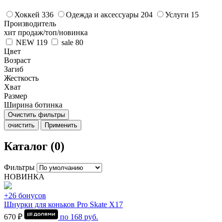
Хоккей
336
Одежда и аксессуары
204
Услуги
15
Производитель
хит продаж/топ/новинка
NEW
119
sale
80
Цвет
Возраст
Загиб
Жесткость
Хват
Размер
Ширина ботинка
Очистить фильтры
очистить
Применить
Каталог (0)
Фильтры
НОВИНКА
+26 бонусов
Шнурки для коньков Pro Skate Х17
670 ₽
по
168
руб.