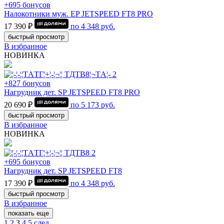
+695 бонусов
Налокотники муж. EP JETSPEED FT8 PRO
17 390 ₽
по
4 348
руб.
быстрый просмотр
В избранное
НОВИНКА
+827 бонусов
Нагрудник дет. SP JETSPEED FT8 PRO
20 690 ₽
по
5 173
руб.
быстрый просмотр
В избранное
НОВИНКА
+695 бонусов
Нагрудник дет. SP JETSPEED FT8
17 390 ₽
по
4 348
руб.
быстрый просмотр
В избранное
показать еще
1
2
3
4
5
след.