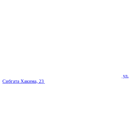
ул.
Сибгата Хакима, 23