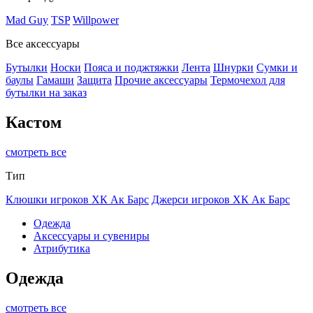
Mad Guy
TSP
Willpower
Все аксессуары
Бутылки
Носки
Пояса и поджтяжки
Лента
Шнурки
Сумки и
баулы
Гамаши
Защита
Прочие аксессуары
Термочехол для
бутылки на заказ
Кастом
смотреть все
Тип
Клюшки игроков ХК Ак Барс
Джерси игроков ХК Ак Барс
Одежда
Аксессуары и сувениры
Атрибутика
Одежда
смотреть все