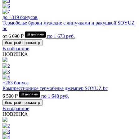
до +319 бонусов
Термобелье брюки мужские с липучками и ракушкой SOYUZ
bc
от 6 690 ₽
по
1 673
руб.
быстрый просмотр
В избранное
НОВИНКА
+263 бонуса
Компрессионное термобелье джемпер SOYUZ bc
6 590 ₽
по
1 648
руб.
быстрый просмотр
В избранное
НОВИНКА