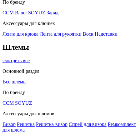
По бренду
CCM
Bauer
SOYUZ
Заряд
Аксессуары для клюшек
Лента для крюка
Лента для рукоятки
Воск
Надставки
Шлемы
смотреть все
Основной раздел
Все шлемы
По бренду
CCM
SOYUZ
Аксессуары для шлемов
Визор
Решетка
Решетка-визор
Спрей для визора
Ремкомплект
для шлема