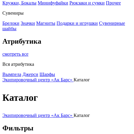
Кружки, Бокалы
Минифуфайки
Рюкзаки и сумки
Прочее
Сувениры
Брелоки
Значки
Магниты
Подарки и игрушки
Сувенирные
шайбы
Атрибутика
смотреть все
Вся атрибутика
Вымпела
Джерси
Шарфы
Экипировочный центр «Ак Барс»
Каталог
Каталог
Экипировочный центр «Ак Барс»
Каталог
Фильтры