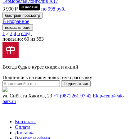
Термобелье лонгслив Х17
3 990 ₽
по
998
руб.
быстрый просмотр
В избранное
показать еще
1
2
3
4
5
след.
показано: 60 из 553
Всегда будь в курсе скидок и акций
Подпишись на нашу новостную рассылку
Подписаться
ул. Сибгата Хакима, 23
+7 (987) 261 97 42
Ekip-centr@ak-
bars.ru
Контакты
Оплата
Доставка
Возврат и обмен