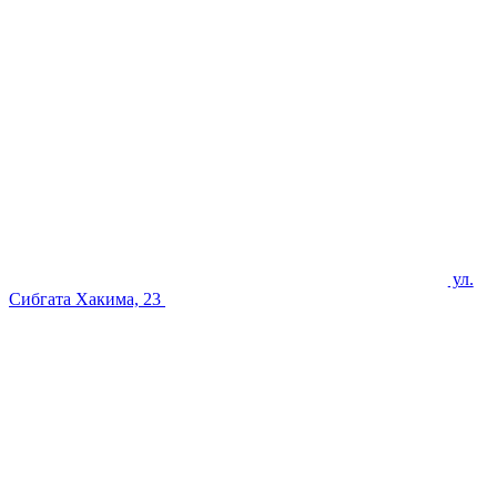
ул.
Сибгата Хакима, 23