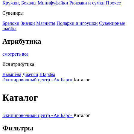
Кружки, Бокалы
Минифуфайки
Рюкзаки и сумки
Прочее
Сувениры
Брелоки
Значки
Магниты
Подарки и игрушки
Сувенирные
шайбы
Атрибутика
смотреть все
Вся атрибутика
Вымпела
Джерси
Шарфы
Экипировочный центр «Ак Барс»
Каталог
Каталог
Экипировочный центр «Ак Барс»
Каталог
Фильтры