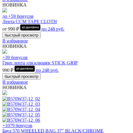
НОВИНКА
до +59 бонусов
Лента CCM TAPE CLOTH
от 990 ₽
по
248
руб.
быстрый просмотр
В избранное
НОВИНКА
+39 бонусов
Грип лента для клюшек STICK GRIP
990 ₽
по
248
руб.
быстрый просмотр
В избранное
НОВИНКА
+1079 бонусов
Баул 570 WHEELED BAG 37" BLACK/CHROME