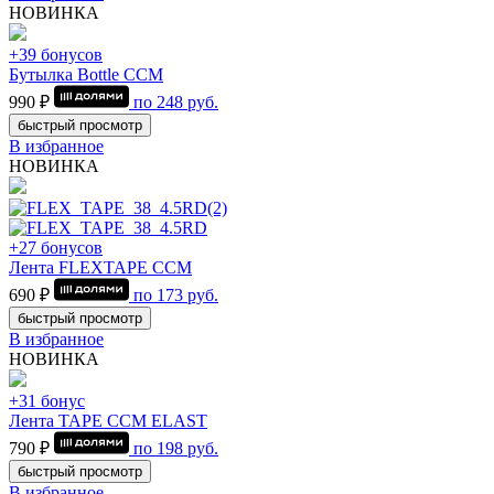
НОВИНКА
+39 бонусов
Бутылка Bottle CCM
990 ₽
по
248
руб.
быстрый просмотр
В избранное
НОВИНКА
+27 бонусов
Лента FLEXTAPE CCM
690 ₽
по
173
руб.
быстрый просмотр
В избранное
НОВИНКА
+31 бонус
Лента TAPE CCM ELAST
790 ₽
по
198
руб.
быстрый просмотр
В избранное