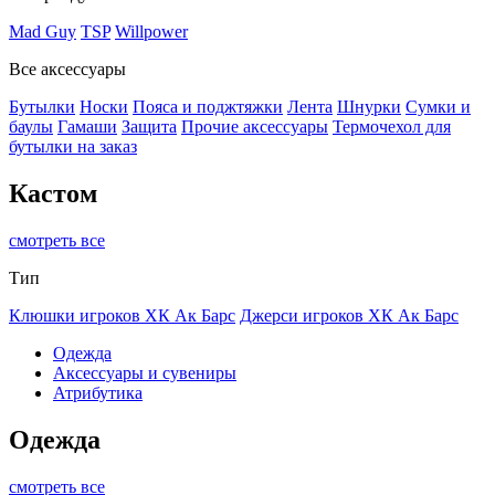
Mad Guy
TSP
Willpower
Все аксессуары
Бутылки
Носки
Пояса и поджтяжки
Лента
Шнурки
Сумки и
баулы
Гамаши
Защита
Прочие аксессуары
Термочехол для
бутылки на заказ
Кастом
смотреть все
Тип
Клюшки игроков ХК Ак Барс
Джерси игроков ХК Ак Барс
Одежда
Аксессуары и сувениры
Атрибутика
Одежда
смотреть все