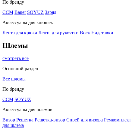
По бренду
CCM
Bauer
SOYUZ
Заряд
Аксессуары для клюшек
Лента для крюка
Лента для рукоятки
Воск
Надставки
Шлемы
смотреть все
Основной раздел
Все шлемы
По бренду
CCM
SOYUZ
Аксессуары для шлемов
Визор
Решетка
Решетка-визор
Спрей для визора
Ремкомплект
для шлема