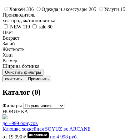
Хоккей
336
Одежда и аксессуары
205
Услуги
15
Производитель
хит продаж/топ/новинка
NEW
119
sale
80
Цвет
Возраст
Загиб
Жесткость
Хват
Размер
Ширина ботинка
Очистить фильтры
очистить
Применить
Каталог (0)
Фильтры
НОВИНКА
до +999 бонусов
Клюшка хоккейная SOYUZ вс ARCANE
от 19 990 ₽
по
4 998
руб.