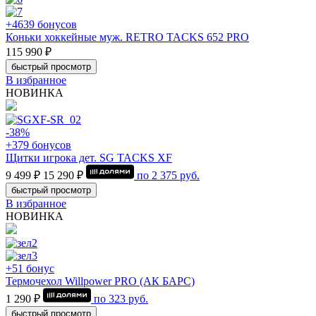
+4639 бонусов
Коньки хоккейные муж. RETRO TACKS 652 PRO
115 990 ₽
быстрый просмотр
В избранное
НОВИНКА
-38%
+379 бонусов
Щитки игрока дет. SG TACKS XF
9 499 ₽
15 290 ₽
по
2 375
руб.
быстрый просмотр
В избранное
НОВИНКА
+51 бонус
Термочехол Willpower PRO (АК БАРС)
1 290 ₽
по
323
руб.
быстрый просмотр