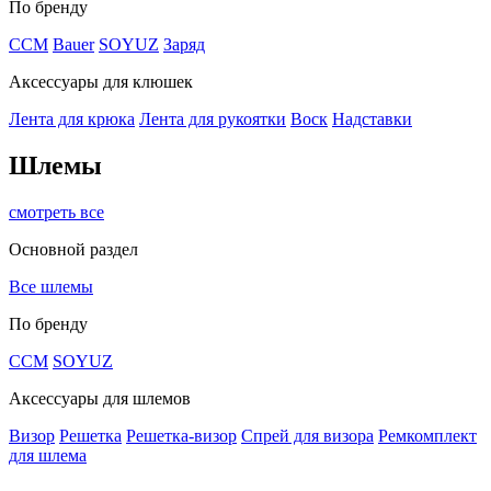
По бренду
CCM
Bauer
SOYUZ
Заряд
Аксессуары для клюшек
Лента для крюка
Лента для рукоятки
Воск
Надставки
Шлемы
смотреть все
Основной раздел
Все шлемы
По бренду
CCM
SOYUZ
Аксессуары для шлемов
Визор
Решетка
Решетка-визор
Спрей для визора
Ремкомплект
для шлема