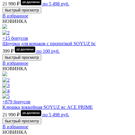
21 990 ₽
по
5 498
руб.
быстрый просмотр
В избранное
НОВИНКА
+15 бонусов
Шнурки для коньков с пропиткой SOYUZ bc
399 ₽
по
100
руб.
быстрый просмотр
В избранное
НОВИНКА
+879 бонусов
Клюшка хоккейная SOYUZ вс ACE PRIME
21 990 ₽
по
5 498
руб.
быстрый просмотр
В избранное
НОВИНКА