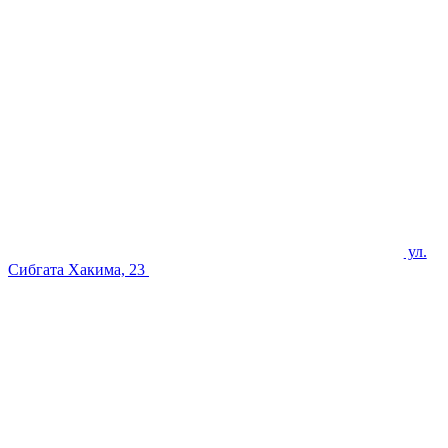
ул.
Сибгата Хакима, 23