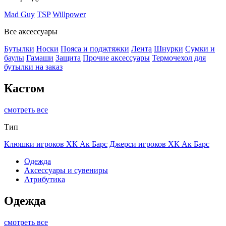
Mad Guy
TSP
Willpower
Все аксессуары
Бутылки
Носки
Пояса и поджтяжки
Лента
Шнурки
Сумки и
баулы
Гамаши
Защита
Прочие аксессуары
Термочехол для
бутылки на заказ
Кастом
смотреть все
Тип
Клюшки игроков ХК Ак Барс
Джерси игроков ХК Ак Барс
Одежда
Аксессуары и сувениры
Атрибутика
Одежда
смотреть все