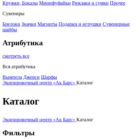
Кружки, Бокалы
Минифуфайки
Рюкзаки и сумки
Прочее
Сувениры
Брелоки
Значки
Магниты
Подарки и игрушки
Сувенирные
шайбы
Атрибутика
смотреть все
Вся атрибутика
Вымпела
Джерси
Шарфы
Экипировочный центр «Ак Барс»
Каталог
Каталог
Экипировочный центр «Ак Барс»
Каталог
Фильтры