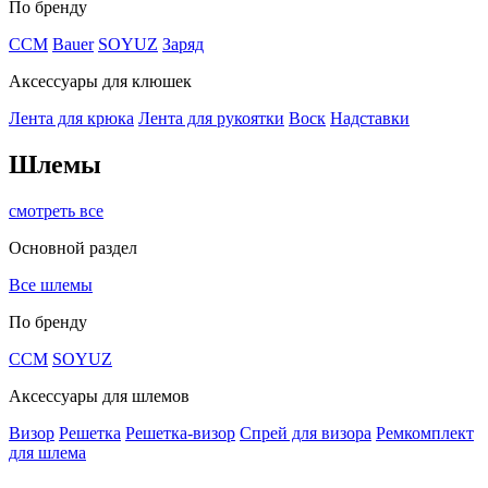
По бренду
CCM
Bauer
SOYUZ
Заряд
Аксессуары для клюшек
Лента для крюка
Лента для рукоятки
Воск
Надставки
Шлемы
смотреть все
Основной раздел
Все шлемы
По бренду
CCM
SOYUZ
Аксессуары для шлемов
Визор
Решетка
Решетка-визор
Спрей для визора
Ремкомплект
для шлема