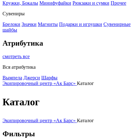
Кружки, Бокалы
Минифуфайки
Рюкзаки и сумки
Прочее
Сувениры
Брелоки
Значки
Магниты
Подарки и игрушки
Сувенирные
шайбы
Атрибутика
смотреть все
Вся атрибутика
Вымпела
Джерси
Шарфы
Экипировочный центр «Ак Барс»
Каталог
Каталог
Экипировочный центр «Ак Барс»
Каталог
Фильтры