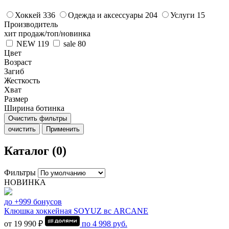
Хоккей
336
Одежда и аксессуары
204
Услуги
15
Производитель
хит продаж/топ/новинка
NEW
119
sale
80
Цвет
Возраст
Загиб
Жесткость
Хват
Размер
Ширина ботинка
Очистить фильтры
очистить
Применить
Каталог (0)
Фильтры
НОВИНКА
до +999 бонусов
Клюшка хоккейная SOYUZ вс ARCANE
от 19 990 ₽
по
4 998
руб.