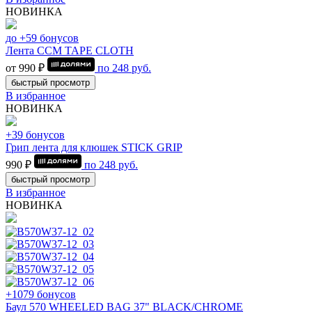
НОВИНКА
до +59 бонусов
Лента CCM TAPE CLOTH
от 990 ₽
по
248
руб.
быстрый просмотр
В избранное
НОВИНКА
+39 бонусов
Грип лента для клюшек STICK GRIP
990 ₽
по
248
руб.
быстрый просмотр
В избранное
НОВИНКА
+1079 бонусов
Баул 570 WHEELED BAG 37" BLACK/CHROME