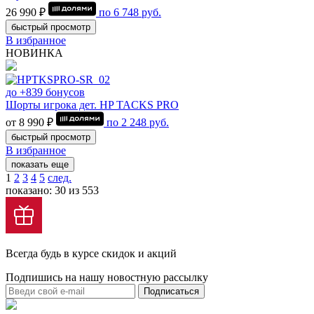
26 990 ₽
по
6 748
руб.
быстрый просмотр
В избранное
НОВИНКА
до +839 бонусов
Шорты игрока дет. HP TACKS PRO
от 8 990 ₽
по
2 248
руб.
быстрый просмотр
В избранное
показать еще
1
2
3
4
5
след.
показано: 30 из 553
Всегда будь в курсе скидок и акций
Подпишись на нашу новостную рассылку
Подписаться