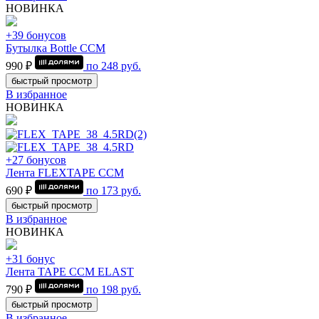
НОВИНКА
+39 бонусов
Бутылка Bottle CCM
990 ₽
по
248
руб.
быстрый просмотр
В избранное
НОВИНКА
+27 бонусов
Лента FLEXTAPE CCM
690 ₽
по
173
руб.
быстрый просмотр
В избранное
НОВИНКА
+31 бонус
Лента TAPE CCM ELAST
790 ₽
по
198
руб.
быстрый просмотр
В избранное