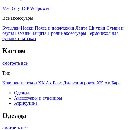
Mad Guy
TSP
Willpower
Все аксессуары
Бутылки
Носки
Пояса и поджтяжки
Лента
Шнурки
Сумки и
баулы
Гамаши
Защита
Прочие аксессуары
Термочехол для
бутылки на заказ
Кастом
смотреть все
Тип
Клюшки игроков ХК Ак Барс
Джерси игроков ХК Ак Барс
Одежда
Аксессуары и сувениры
Атрибутика
Одежда
смотреть все