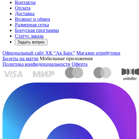
Контакты
Оплата
Доставка
Возврат и обмен
Размерная сетка
Бонусная программа
Статус заказа
Задать вопрос
Официальный сайт ХК “Ак Барс”
Магазин атрибутики
Билеты на матчи
Мобильные приложения
Политика конфиденциальности
Оферта