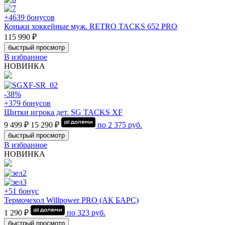
+4639 бонусов
Коньки хоккейные муж. RETRO TACKS 652 PRO
115 990 ₽
быстрый просмотр
В избранное
НОВИНКА
-38%
+379 бонусов
Щитки игрока дет. SG TACKS XF
9 499 ₽
15 290 ₽
по
2 375
руб.
быстрый просмотр
В избранное
НОВИНКА
+51 бонус
Термочехол Willpower PRO (АК БАРС)
1 290 ₽
по
323
руб.
быстрый просмотр