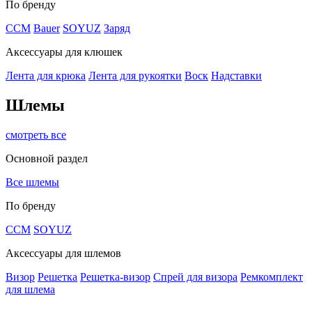
По бренду
CCM
Bauer
SOYUZ
Заряд
Аксессуары для клюшек
Лента для крюка
Лента для рукоятки
Воск
Надставки
Шлемы
смотреть все
Основной раздел
Все шлемы
По бренду
CCM
SOYUZ
Аксессуары для шлемов
Визор
Решетка
Решетка-визор
Спрей для визора
Ремкомплект
для шлема