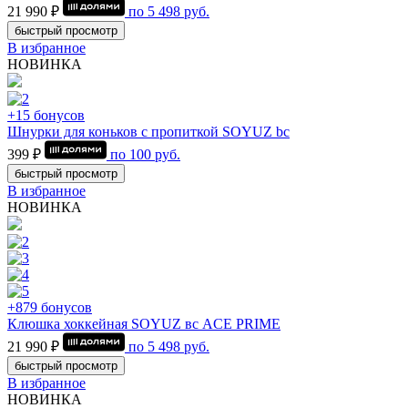
21 990 ₽
по
5 498
руб.
быстрый просмотр
В избранное
НОВИНКА
+15 бонусов
Шнурки для коньков с пропиткой SOYUZ bc
399 ₽
по
100
руб.
быстрый просмотр
В избранное
НОВИНКА
+879 бонусов
Клюшка хоккейная SOYUZ вс ACE PRIME
21 990 ₽
по
5 498
руб.
быстрый просмотр
В избранное
НОВИНКА