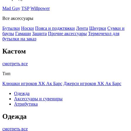
Mad Guy
TSP
Willpower
Все аксессуары
Бутылки
Носки
Пояса и поджтяжки
Лента
Шнурки
Сумки и
баулы
Гамаши
Защита
Прочие аксессуары
Термочехол для
бутылки на заказ
Кастом
смотреть все
Тип
Клюшки игроков ХК Ак Барс
Джерси игроков ХК Ак Барс
Одежда
Аксессуары и сувениры
Атрибутика
Одежда
смотреть все