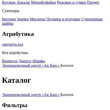
Кружки, Бокалы
Минифуфайки
Рюкзаки и сумки
Прочее
Сувениры
Брелоки
Значки
Магниты
Подарки и игрушки
Сувенирные
шайбы
Атрибутика
смотреть все
Вся атрибутика
Вымпела
Джерси
Шарфы
Экипировочный центр «Ак Барс»
Каталог
Каталог
Экипировочный центр «Ак Барс»
Каталог
Фильтры