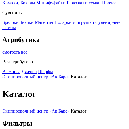
Кружки, Бокалы
Минифуфайки
Рюкзаки и сумки
Прочее
Сувениры
Брелоки
Значки
Магниты
Подарки и игрушки
Сувенирные
шайбы
Атрибутика
смотреть все
Вся атрибутика
Вымпела
Джерси
Шарфы
Экипировочный центр «Ак Барс»
Каталог
Каталог
Экипировочный центр «Ак Барс»
Каталог
Фильтры