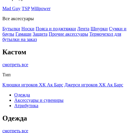
Mad Guy
TSP
Willpower
Все аксессуары
Бутылки
Носки
Пояса и поджтяжки
Лента
Шнурки
Сумки и
баулы
Гамаши
Защита
Прочие аксессуары
Термочехол для
бутылки на заказ
Кастом
смотреть все
Тип
Клюшки игроков ХК Ак Барс
Джерси игроков ХК Ак Барс
Одежда
Аксессуары и сувениры
Атрибутика
Одежда
смотреть все