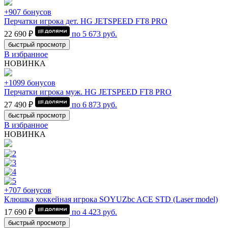
+907 бонусов
Перчатки игрока дет. HG JETSPEED FT8 PRO
22 690 ₽
по
5 673
руб.
быстрый просмотр
В избранное
НОВИНКА
+1099 бонусов
Перчатки игрока муж. HG JETSPEED FT8 PRO
27 490 ₽
по
6 873
руб.
быстрый просмотр
В избранное
НОВИНКА
+707 бонусов
Клюшка хоккейная игрока SOYUZbc ACE STD (Laser model)
17 690 ₽
по
4 423
руб.
быстрый просмотр