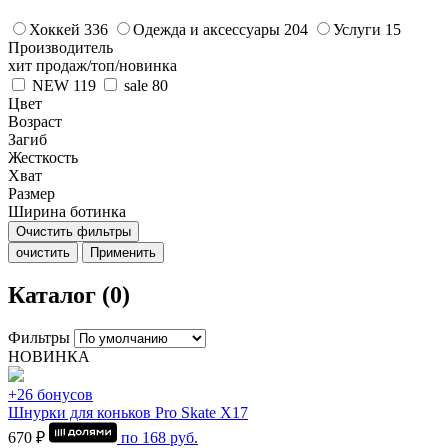
Хоккей
336
Одежда и аксессуары
204
Услуги
15
Производитель
хит продаж/топ/новинка
NEW
119
sale
80
Цвет
Возраст
Загиб
Жесткость
Хват
Размер
Ширина ботинка
Очистить фильтры
очистить
Применить
Каталог (0)
Фильтры
НОВИНКА
+26 бонусов
Шнурки для коньков Pro Skate Х17
670 ₽
по
168
руб.