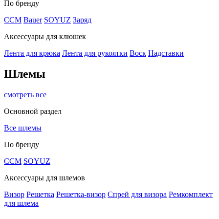
По бренду
CCM
Bauer
SOYUZ
Заряд
Аксессуары для клюшек
Лента для крюка
Лента для рукоятки
Воск
Надставки
Шлемы
смотреть все
Основной раздел
Все шлемы
По бренду
CCM
SOYUZ
Аксессуары для шлемов
Визор
Решетка
Решетка-визор
Спрей для визора
Ремкомплект
для шлема