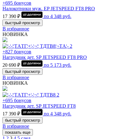
+695 бонусов
Налокотники муж. EP JETSPEED FT8 PRO
17 390 ₽
по
4 348
руб.
быстрый просмотр
В избранное
НОВИНКА
+827 бонусов
Нагрудник дет. SP JETSPEED FT8 PRO
20 690 ₽
по
5 173
руб.
быстрый просмотр
В избранное
НОВИНКА
+695 бонусов
Нагрудник дет. SP JETSPEED FT8
17 390 ₽
по
4 348
руб.
быстрый просмотр
В избранное
показать еще
1
2
3
4
5
след.