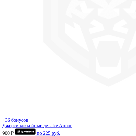
+36 бонусов
Джерси хоккейные дет. Ice Armor
900 ₽
по
225
руб.