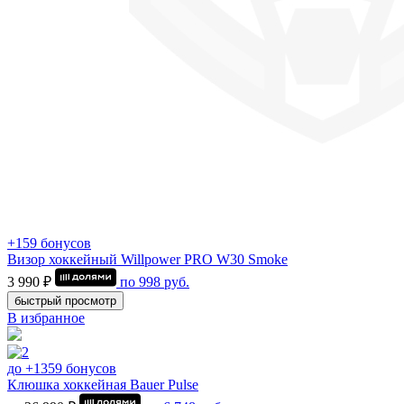
+159 бонусов
Визор хоккейный Willpower PRO W30 Smoke
3 990 ₽
по
998
руб.
быстрый просмотр
В избранное
до +1359 бонусов
Клюшка хоккейная Bauer Pulse