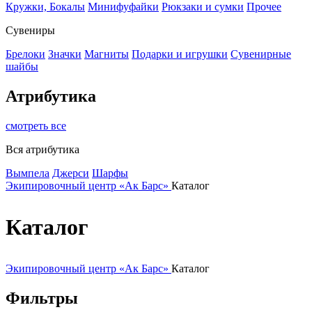
Кружки, Бокалы
Минифуфайки
Рюкзаки и сумки
Прочее
Сувениры
Брелоки
Значки
Магниты
Подарки и игрушки
Сувенирные
шайбы
Атрибутика
смотреть все
Вся атрибутика
Вымпела
Джерси
Шарфы
Экипировочный центр «Ак Барс»
Каталог
Каталог
Экипировочный центр «Ак Барс»
Каталог
Фильтры