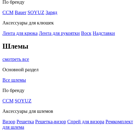
По бренду
CCM
Bauer
SOYUZ
Заряд
Аксессуары для клюшек
Лента для крюка
Лента для рукоятки
Воск
Надставки
Шлемы
смотреть все
Основной раздел
Все шлемы
По бренду
CCM
SOYUZ
Аксессуары для шлемов
Визор
Решетка
Решетка-визор
Спрей для визора
Ремкомплект
для шлема