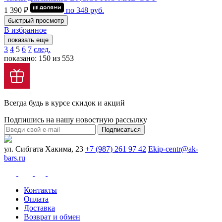
1 390 ₽
по
348
руб.
быстрый просмотр
В избранное
показать еще
3
4
5
6
7
след.
показано: 150 из 553
Всегда будь в курсе скидок и акций
Подпишись на нашу новостную рассылку
Подписаться
ул. Сибгата Хакима, 23
+7 (987) 261 97 42
Ekip-centr@ak-
bars.ru
Контакты
Оплата
Доставка
Возврат и обмен