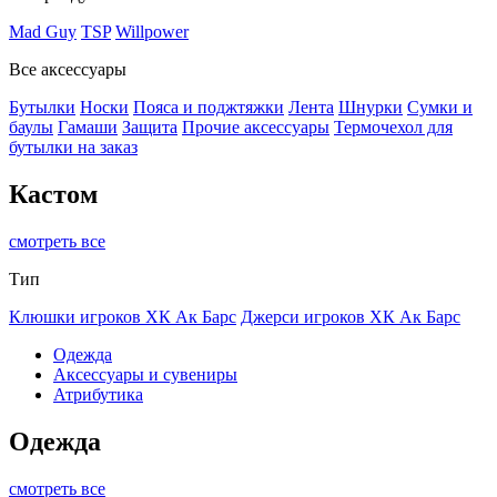
Mad Guy
TSP
Willpower
Все аксессуары
Бутылки
Носки
Пояса и поджтяжки
Лента
Шнурки
Сумки и
баулы
Гамаши
Защита
Прочие аксессуары
Термочехол для
бутылки на заказ
Кастом
смотреть все
Тип
Клюшки игроков ХК Ак Барс
Джерси игроков ХК Ак Барс
Одежда
Аксессуары и сувениры
Атрибутика
Одежда
смотреть все