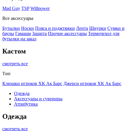
Mad Guy
TSP
Willpower
Все аксессуары
Бутылки
Носки
Пояса и поджтяжки
Лента
Шнурки
Сумки и
баулы
Гамаши
Защита
Прочие аксессуары
Термочехол для
бутылки на заказ
Кастом
смотреть все
Тип
Клюшки игроков ХК Ак Барс
Джерси игроков ХК Ак Барс
Одежда
Аксессуары и сувениры
Атрибутика
Одежда
смотреть все