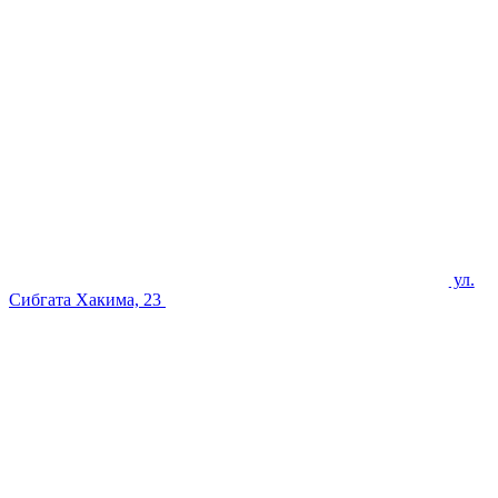
ул.
Сибгата Хакима, 23