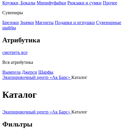
Кружки, Бокалы
Минифуфайки
Рюкзаки и сумки
Прочее
Сувениры
Брелоки
Значки
Магниты
Подарки и игрушки
Сувенирные
шайбы
Атрибутика
смотреть все
Вся атрибутика
Вымпела
Джерси
Шарфы
Экипировочный центр «Ак Барс»
Каталог
Каталог
Экипировочный центр «Ак Барс»
Каталог
Фильтры