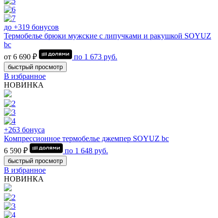
до +319 бонусов
Термобелье брюки мужские с липучками и ракушкой SOYUZ
bc
от 6 690 ₽
по
1 673
руб.
быстрый просмотр
В избранное
НОВИНКА
+263 бонуса
Компрессионное термобелье джемпер SOYUZ bc
6 590 ₽
по
1 648
руб.
быстрый просмотр
В избранное
НОВИНКА