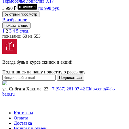
Термобелье лонгслив Х17
3 990 ₽
по
998
руб.
быстрый просмотр
В избранное
показать еще
1
2
3
4
5
след.
показано: 60 из 553
Всегда будь в курсе скидок и акций
Подпишись на нашу новостную рассылку
Подписаться
ул. Сибгата Хакима, 23
+7 (987) 261 97 42
Ekip-centr@ak-
bars.ru
Контакты
Оплата
Доставка
Возврат и обмен