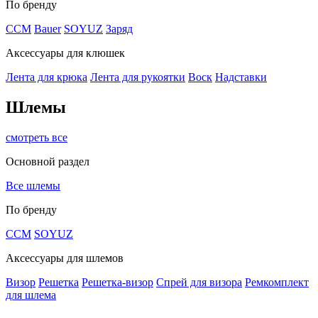
По бренду
CCM
Bauer
SOYUZ
Заряд
Аксессуары для клюшек
Лента для крюка
Лента для рукоятки
Воск
Надставки
Шлемы
смотреть все
Основной раздел
Все шлемы
По бренду
CCM
SOYUZ
Аксессуары для шлемов
Визор
Решетка
Решетка-визор
Спрей для визора
Ремкомплект
для шлема