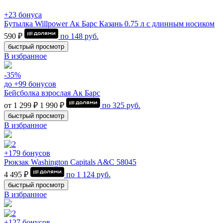
+23 бонуса
Бутылка Willpower Ак Барс Казань 0.75 л c длинным носиком
590 ₽
по
148
руб.
быстрый просмотр
В избранное
-35%
до +99 бонусов
Бейсболка взрослая Ак Барс
от 1 299 ₽
1 990 ₽
по
325
руб.
быстрый просмотр
В избранное
+179 бонусов
Рюкзак Washington Capitals A&C 58045
4 495 ₽
по
1 124
руб.
быстрый просмотр
В избранное
+127 бонусов