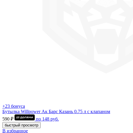
+23 бонуса
Бутылка Willpower Ак Барс Казань 0.75 л c клапаном
590 ₽
по
148
руб.
быстрый просмотр
В избранное