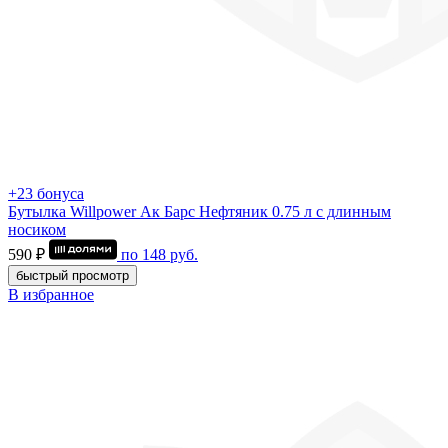
+23 бонуса
Бутылка Willpower Ак Барс Нефтяник 0.75 л c длинным
носиком
590 ₽
по
148
руб.
быстрый просмотр
В избранное