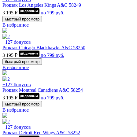
Рюкзак Los Angeles Kings A&C 58249
3 195 ₽
по
799
руб.
быстрый просмотр
В избранное
+127 бонусов
Рюкзак Chicago Blackhawks A&C 58250
3 195 ₽
по
799
руб.
быстрый просмотр
В избранное
+127 бонусов
Рюкзак Montrеal Canadiens A&C 58254
3 195 ₽
по
799
руб.
быстрый просмотр
В избранное
+127 бонусов
Рюкзак Detroit Red Wings A&C 58252