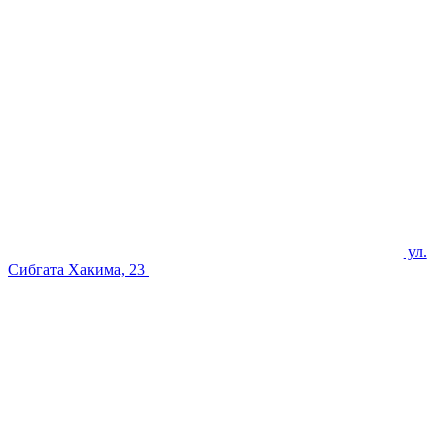
ул.
Сибгата Хакима, 23