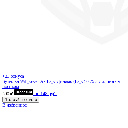
+23 бонуса
Бутылка Willpower Ак Барс Динамо (Барс) 0.75 л c длинным
носиком
590 ₽
по
148
руб.
быстрый просмотр
В избранное