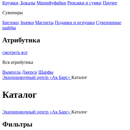
Кружки, Бокалы
Минифуфайки
Рюкзаки и сумки
Прочее
Сувениры
Брелоки
Значки
Магниты
Подарки и игрушки
Сувенирные
шайбы
Атрибутика
смотреть все
Вся атрибутика
Вымпела
Джерси
Шарфы
Экипировочный центр «Ак Барс»
Каталог
Каталог
Экипировочный центр «Ак Барс»
Каталог
Фильтры