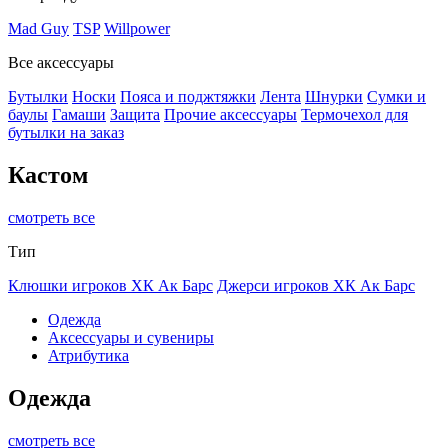
Mad Guy
TSP
Willpower
Все аксессуары
Бутылки
Носки
Пояса и поджтяжки
Лента
Шнурки
Сумки и
баулы
Гамаши
Защита
Прочие аксессуары
Термочехол для
бутылки на заказ
Кастом
смотреть все
Тип
Клюшки игроков ХК Ак Барс
Джерси игроков ХК Ак Барс
Одежда
Аксессуары и сувениры
Атрибутика
Одежда
смотреть все