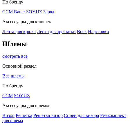
По бренду
CCM
Bauer
SOYUZ
Заряд
Аксессуары для клюшек
Лента для крюка
Лента для рукоятки
Воск
Надставки
Шлемы
смотреть все
Основной раздел
Все шлемы
По бренду
CCM
SOYUZ
Аксессуары для шлемов
Визор
Решетка
Решетка-визор
Спрей для визора
Ремкомплект
для шлема