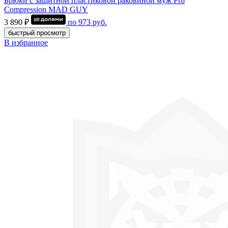
Брюки с защитной пластиковой раковиной муж Pro
Compression MAD GUY
3 890 ₽
по
973
руб.
быстрый просмотр
В избранное