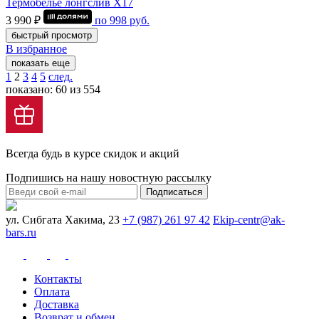
Термобелье лонгслив Х17
3 990 ₽
по
998
руб.
быстрый просмотр
В избранное
показать еще
1
2
3
4
5
след.
показано: 60 из 554
Всегда будь в курсе скидок и акций
Подпишись на нашу новостную рассылку
Подписаться
ул. Сибгата Хакима, 23
+7 (987) 261 97 42
Ekip-centr@ak-
bars.ru
Контакты
Оплата
Доставка
Возврат и обмен