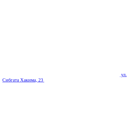
ул.
Сибгата Хакима, 23