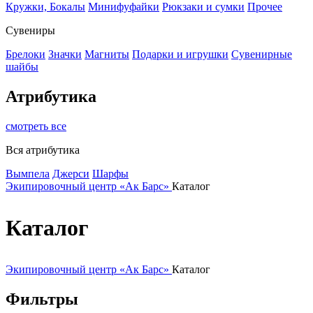
Кружки, Бокалы
Минифуфайки
Рюкзаки и сумки
Прочее
Сувениры
Брелоки
Значки
Магниты
Подарки и игрушки
Сувенирные
шайбы
Атрибутика
смотреть все
Вся атрибутика
Вымпела
Джерси
Шарфы
Экипировочный центр «Ак Барс»
Каталог
Каталог
Экипировочный центр «Ак Барс»
Каталог
Фильтры