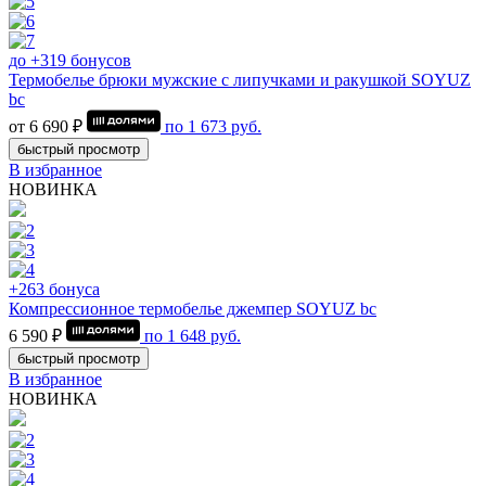
до +319 бонусов
Термобелье брюки мужские с липучками и ракушкой SOYUZ
bc
от 6 690 ₽
по
1 673
руб.
быстрый просмотр
В избранное
НОВИНКА
+263 бонуса
Компрессионное термобелье джемпер SOYUZ bc
6 590 ₽
по
1 648
руб.
быстрый просмотр
В избранное
НОВИНКА