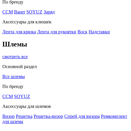
По бренду
CCM
Bauer
SOYUZ
Заряд
Аксессуары для клюшек
Лента для крюка
Лента для рукоятки
Воск
Надставки
Шлемы
смотреть все
Основной раздел
Все шлемы
По бренду
CCM
SOYUZ
Аксессуары для шлемов
Визор
Решетка
Решетка-визор
Спрей для визора
Ремкомплект
для шлема