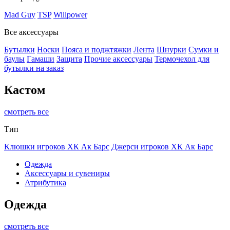
Mad Guy
TSP
Willpower
Все аксессуары
Бутылки
Носки
Пояса и поджтяжки
Лента
Шнурки
Сумки и
баулы
Гамаши
Защита
Прочие аксессуары
Термочехол для
бутылки на заказ
Кастом
смотреть все
Тип
Клюшки игроков ХК Ак Барс
Джерси игроков ХК Ак Барс
Одежда
Аксессуары и сувениры
Атрибутика
Одежда
смотреть все