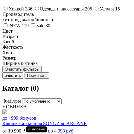
Хоккей
336
Одежда и аксессуары
205
Услуги
15
Производитель
хит продаж/топ/новинка
NEW
119
sale
80
Цвет
Возраст
Загиб
Жесткость
Хват
Размер
Ширина ботинка
Очистить фильтры
очистить
Применить
Каталог (0)
Фильтры
НОВИНКА
до +999 бонусов
Клюшка хоккейная SOYUZ вс ARCANE
от 19 990 ₽
по
4 998
руб.