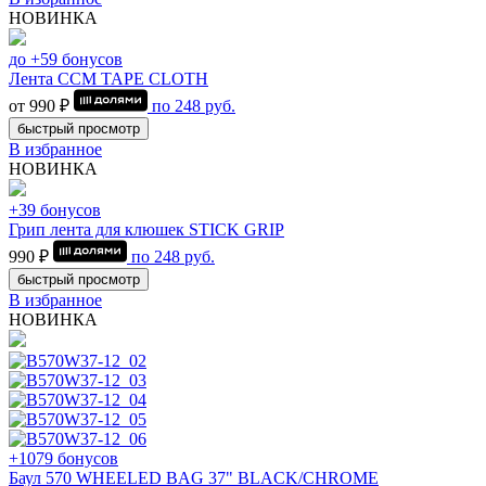
НОВИНКА
до +59 бонусов
Лента CCM TAPE CLOTH
от 990 ₽
по
248
руб.
быстрый просмотр
В избранное
НОВИНКА
+39 бонусов
Грип лента для клюшек STICK GRIP
990 ₽
по
248
руб.
быстрый просмотр
В избранное
НОВИНКА
+1079 бонусов
Баул 570 WHEELED BAG 37" BLACK/CHROME