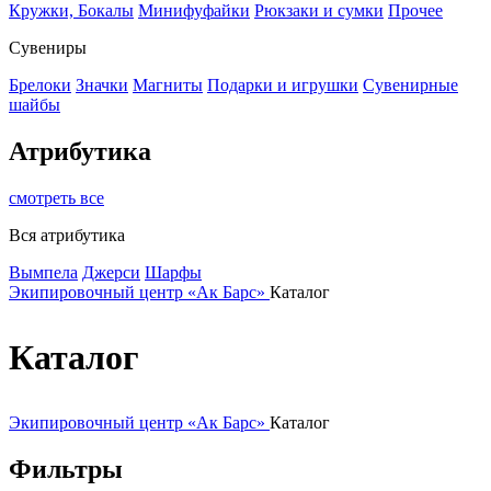
Кружки, Бокалы
Минифуфайки
Рюкзаки и сумки
Прочее
Сувениры
Брелоки
Значки
Магниты
Подарки и игрушки
Сувенирные
шайбы
Атрибутика
смотреть все
Вся атрибутика
Вымпела
Джерси
Шарфы
Экипировочный центр «Ак Барс»
Каталог
Каталог
Экипировочный центр «Ак Барс»
Каталог
Фильтры