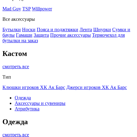
Mad Guy
TSP
Willpower
Все аксессуары
Бутылки
Носки
Пояса и поджтяжки
Лента
Шнурки
Сумки и
баулы
Гамаши
Защита
Прочие аксессуары
Термочехол для
бутылки на заказ
Кастом
смотреть все
Тип
Клюшки игроков ХК Ак Барс
Джерси игроков ХК Ак Барс
Одежда
Аксессуары и сувениры
Атрибутика
Одежда
смотреть все