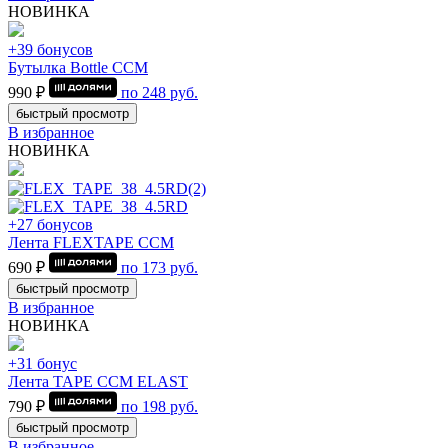
НОВИНКА
+39 бонусов
Бутылка Bottle CCM
990 ₽
по
248
руб.
быстрый просмотр
В избранное
НОВИНКА
+27 бонусов
Лента FLEXTAPE CCM
690 ₽
по
173
руб.
быстрый просмотр
В избранное
НОВИНКА
+31 бонус
Лента TAPE CCM ELAST
790 ₽
по
198
руб.
быстрый просмотр
В избранное