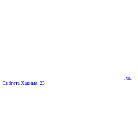
ул.
Сибгата Хакима, 23