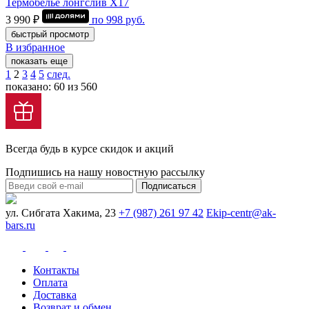
Термобелье лонгслив Х17
3 990 ₽
по
998
руб.
быстрый просмотр
В избранное
показать еще
1
2
3
4
5
след.
показано: 60 из 560
Всегда будь в курсе скидок и акций
Подпишись на нашу новостную рассылку
Подписаться
ул. Сибгата Хакима, 23
+7 (987) 261 97 42
Ekip-centr@ak-
bars.ru
Контакты
Оплата
Доставка
Возврат и обмен