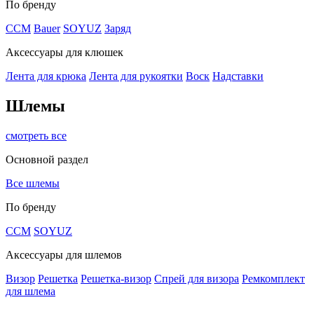
По бренду
CCM
Bauer
SOYUZ
Заряд
Аксессуары для клюшек
Лента для крюка
Лента для рукоятки
Воск
Надставки
Шлемы
смотреть все
Основной раздел
Все шлемы
По бренду
CCM
SOYUZ
Аксессуары для шлемов
Визор
Решетка
Решетка-визор
Спрей для визора
Ремкомплект
для шлема