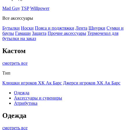
Mad Guy
TSP
Willpower
Все аксессуары
Бутылки
Носки
Пояса и поджтяжки
Лента
Шнурки
Сумки и
баулы
Гамаши
Защита
Прочие аксессуары
Термочехол для
бутылки на заказ
Кастом
смотреть все
Тип
Клюшки игроков ХК Ак Барс
Джерси игроков ХК Ак Барс
Одежда
Аксессуары и сувениры
Атрибутика
Одежда
смотреть все