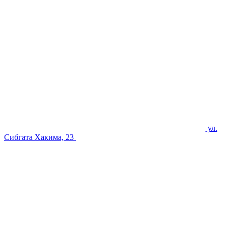
ул.
Сибгата Хакима, 23