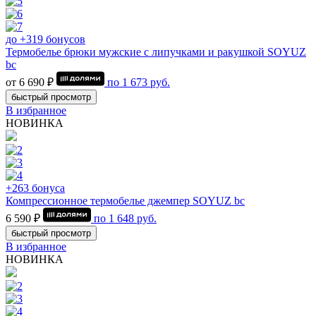
до +319 бонусов
Термобелье брюки мужские с липучками и ракушкой SOYUZ
bc
от 6 690 ₽
по
1 673
руб.
быстрый просмотр
В избранное
НОВИНКА
+263 бонуса
Компрессионное термобелье джемпер SOYUZ bc
6 590 ₽
по
1 648
руб.
быстрый просмотр
В избранное
НОВИНКА