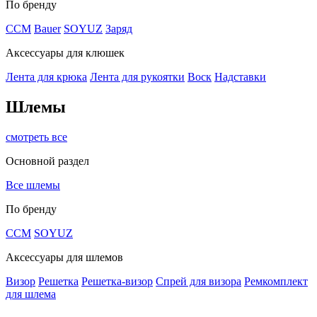
По бренду
CCM
Bauer
SOYUZ
Заряд
Аксессуары для клюшек
Лента для крюка
Лента для рукоятки
Воск
Надставки
Шлемы
смотреть все
Основной раздел
Все шлемы
По бренду
CCM
SOYUZ
Аксессуары для шлемов
Визор
Решетка
Решетка-визор
Спрей для визора
Ремкомплект
для шлема