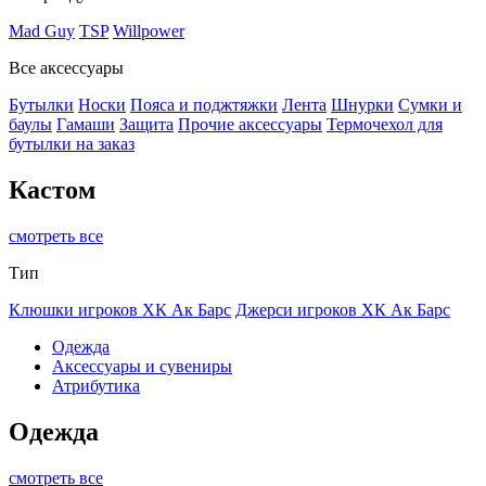
Mad Guy
TSP
Willpower
Все аксессуары
Бутылки
Носки
Пояса и поджтяжки
Лента
Шнурки
Сумки и
баулы
Гамаши
Защита
Прочие аксессуары
Термочехол для
бутылки на заказ
Кастом
смотреть все
Тип
Клюшки игроков ХК Ак Барс
Джерси игроков ХК Ак Барс
Одежда
Аксессуары и сувениры
Атрибутика
Одежда
смотреть все