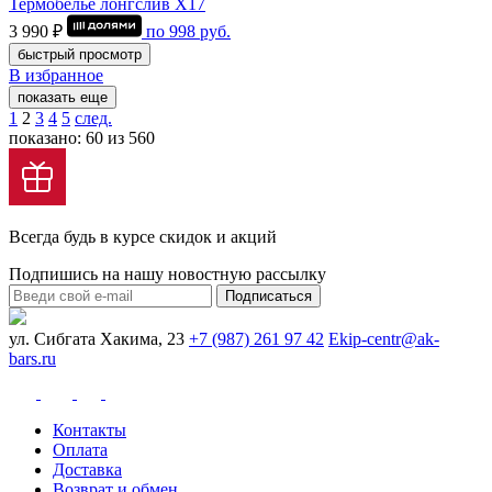
Термобелье лонгслив Х17
3 990 ₽
по
998
руб.
быстрый просмотр
В избранное
показать еще
1
2
3
4
5
след.
показано: 60 из 560
Всегда будь в курсе скидок и акций
Подпишись на нашу новостную рассылку
Подписаться
ул. Сибгата Хакима, 23
+7 (987) 261 97 42
Ekip-centr@ak-
bars.ru
Контакты
Оплата
Доставка
Возврат и обмен