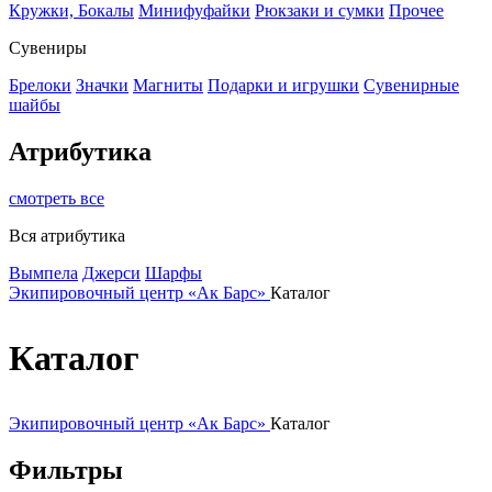
Кружки, Бокалы
Минифуфайки
Рюкзаки и сумки
Прочее
Сувениры
Брелоки
Значки
Магниты
Подарки и игрушки
Сувенирные
шайбы
Атрибутика
смотреть все
Вся атрибутика
Вымпела
Джерси
Шарфы
Экипировочный центр «Ак Барс»
Каталог
Каталог
Экипировочный центр «Ак Барс»
Каталог
Фильтры