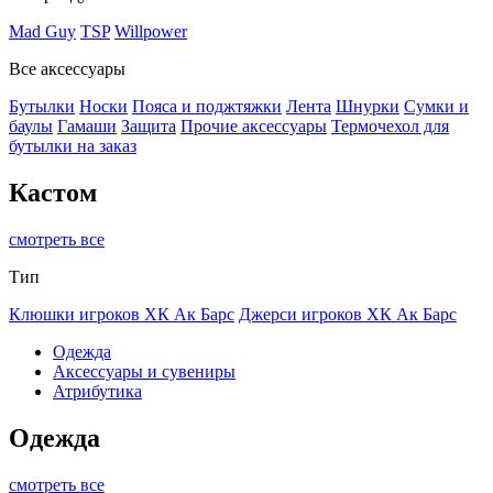
Mad Guy
TSP
Willpower
Все аксессуары
Бутылки
Носки
Пояса и поджтяжки
Лента
Шнурки
Сумки и
баулы
Гамаши
Защита
Прочие аксессуары
Термочехол для
бутылки на заказ
Кастом
смотреть все
Тип
Клюшки игроков ХК Ак Барс
Джерси игроков ХК Ак Барс
Одежда
Аксессуары и сувениры
Атрибутика
Одежда
смотреть все