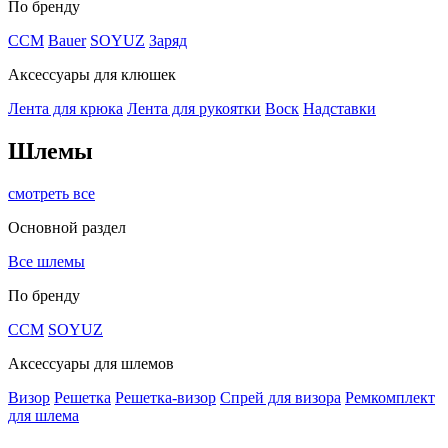
По бренду
CCM
Bauer
SOYUZ
Заряд
Аксессуары для клюшек
Лента для крюка
Лента для рукоятки
Воск
Надставки
Шлемы
смотреть все
Основной раздел
Все шлемы
По бренду
CCM
SOYUZ
Аксессуары для шлемов
Визор
Решетка
Решетка-визор
Спрей для визора
Ремкомплект
для шлема