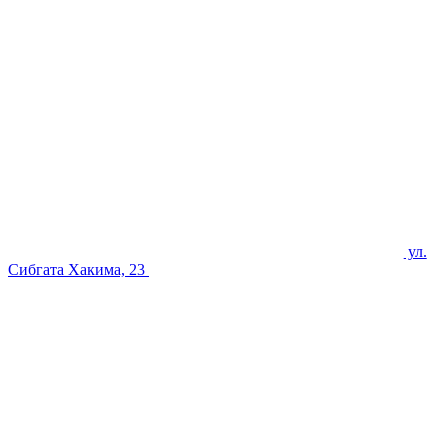
ул.
Сибгата Хакима, 23