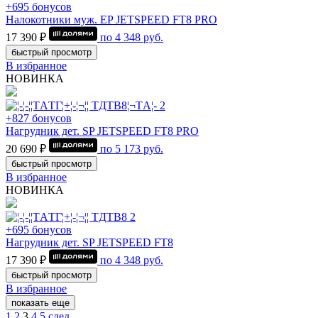
+695 бонусов
Налокотники муж. EP JETSPEED FT8 PRO
17 390 ₽
по
4 348
руб.
быстрый просмотр
В избранное
НОВИНКА
+827 бонусов
Нагрудник дет. SP JETSPEED FT8 PRO
20 690 ₽
по
5 173
руб.
быстрый просмотр
В избранное
НОВИНКА
+695 бонусов
Нагрудник дет. SP JETSPEED FT8
17 390 ₽
по
4 348
руб.
быстрый просмотр
В избранное
показать еще
1
2
3
4
5
след.