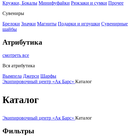
Кружки, Бокалы
Минифуфайки
Рюкзаки и сумки
Прочее
Сувениры
Брелоки
Значки
Магниты
Подарки и игрушки
Сувенирные
шайбы
Атрибутика
смотреть все
Вся атрибутика
Вымпела
Джерси
Шарфы
Экипировочный центр «Ак Барс»
Каталог
Каталог
Экипировочный центр «Ак Барс»
Каталог
Фильтры