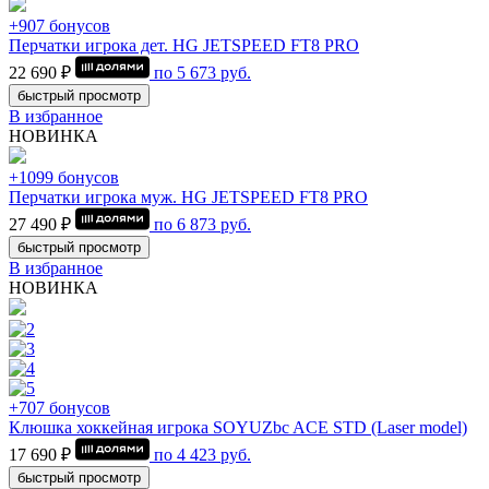
+907 бонусов
Перчатки игрока дет. HG JETSPEED FT8 PRO
22 690 ₽
по
5 673
руб.
быстрый просмотр
В избранное
НОВИНКА
+1099 бонусов
Перчатки игрока муж. HG JETSPEED FT8 PRO
27 490 ₽
по
6 873
руб.
быстрый просмотр
В избранное
НОВИНКА
+707 бонусов
Клюшка хоккейная игрока SOYUZbc ACE STD (Laser model)
17 690 ₽
по
4 423
руб.
быстрый просмотр