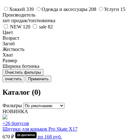
Хоккей
339
Одежда и аксессуары
208
Услуги
15
Производитель
хит продаж/топ/новинка
NEW
120
sale
82
Цвет
Возраст
Загиб
Жесткость
Хват
Размер
Ширина ботинка
Очистить фильтры
очистить
Применить
Каталог (0)
Фильтры
НОВИНКА
+26 бонусов
Шнурки для коньков Pro Skate Х17
670 ₽
по
168
руб.