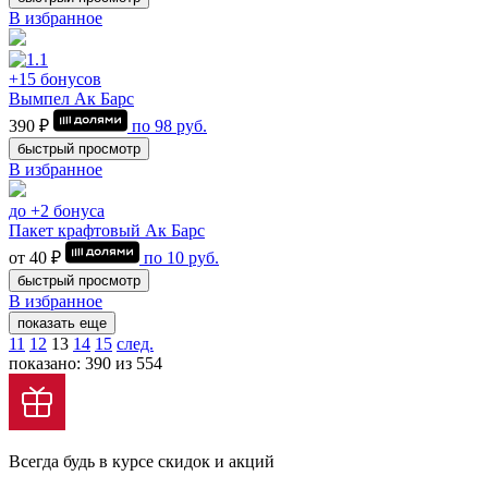
В избранное
+15 бонусов
Вымпел Ак Барс
390 ₽
по
98
руб.
быстрый просмотр
В избранное
до +2 бонуса
Пакет крафтовый Ак Барс
от 40 ₽
по
10
руб.
быстрый просмотр
В избранное
показать еще
11
12
13
14
15
след.
показано: 390 из 554
Всегда будь в курсе скидок и акций