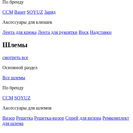
По бренду
CCM
Bauer
SOYUZ
Заряд
Аксессуары для клюшек
Лента для крюка
Лента для рукоятки
Воск
Надставки
Шлемы
смотреть все
Основной раздел
Все шлемы
По бренду
CCM
SOYUZ
Аксессуары для шлемов
Визор
Решетка
Решетка-визор
Спрей для визора
Ремкомплект
для шлема