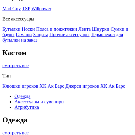
Mad Guy
TSP
Willpower
Все аксессуары
Бутылки
Носки
Пояса и поджтяжки
Лента
Шнурки
Сумки и
баулы
Гамаши
Защита
Прочие аксессуары
Термочехол для
бутылки на заказ
Кастом
смотреть все
Тип
Клюшки игроков ХК Ак Барс
Джерси игроков ХК Ак Барс
Одежда
Аксессуары и сувениры
Атрибутика
Одежда
смотреть все