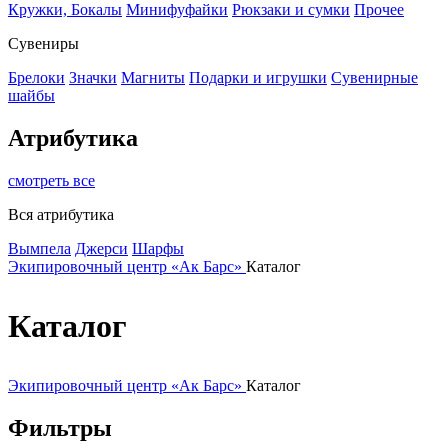
Кружки, Бокалы
Минифуфайки
Рюкзаки и сумки
Прочее
Сувениры
Брелоки
Значки
Магниты
Подарки и игрушки
Сувенирные
шайбы
Атрибутика
смотреть все
Вся атрибутика
Вымпела
Джерси
Шарфы
Экипировочный центр «Ак Барс»
Каталог
Каталог
Экипировочный центр «Ак Барс»
Каталог
Фильтры