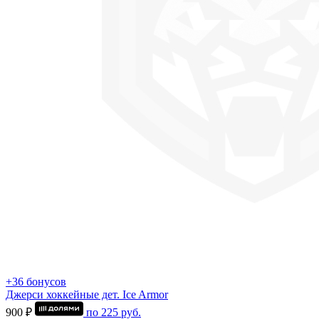
+36 бонусов
Джерси хоккейные дет. Ice Armor
900 ₽
по
225
руб.