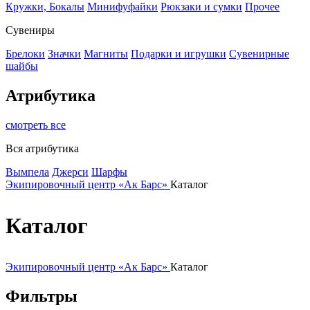
Кружки, Бокалы
Минифуфайки
Рюкзаки и сумки
Прочее
Сувениры
Брелоки
Значки
Магниты
Подарки и игрушки
Сувенирные
шайбы
Атрибутика
смотреть все
Вся атрибутика
Вымпела
Джерси
Шарфы
Экипировочный центр «Ак Барс»
Каталог
Каталог
Экипировочный центр «Ак Барс»
Каталог
Фильтры