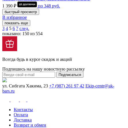
1 390 ₽
по
348
руб.
быстрый просмотр
В избранное
показать еще
3
4
5
6
7
след.
показано: 150 из 554
Всегда будь в курсе скидок и акций
Подпишись на нашу новостную рассылку
Подписаться
ул. Сибгата Хакима, 23
+7 (987) 261 97 42
Ekip-centr@ak-
bars.ru
Контакты
Оплата
Доставка
Возврат и обмен