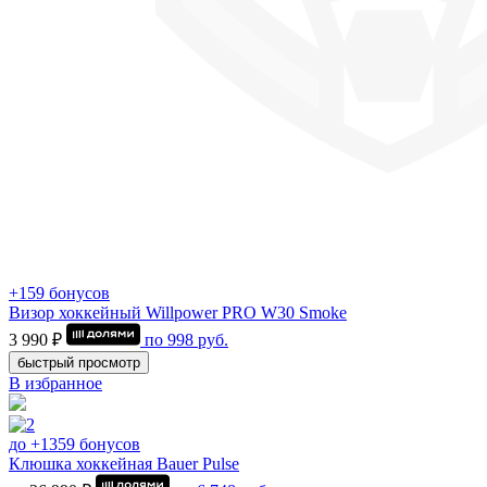
+159 бонусов
Визор хоккейный Willpower PRO W30 Smoke
3 990 ₽
по
998
руб.
быстрый просмотр
В избранное
до +1359 бонусов
Клюшка хоккейная Bauer Pulse