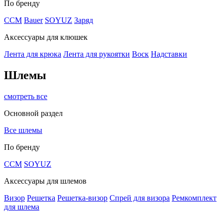
По бренду
CCM
Bauer
SOYUZ
Заряд
Аксессуары для клюшек
Лента для крюка
Лента для рукоятки
Воск
Надставки
Шлемы
смотреть все
Основной раздел
Все шлемы
По бренду
CCM
SOYUZ
Аксессуары для шлемов
Визор
Решетка
Решетка-визор
Спрей для визора
Ремкомплект
для шлема