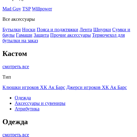
Mad Guy
TSP
Willpower
Все аксессуары
Бутылки
Носки
Пояса и поджтяжки
Лента
Шнурки
Сумки и
баулы
Гамаши
Защита
Прочие аксессуары
Термочехол для
бутылки на заказ
Кастом
смотреть все
Тип
Клюшки игроков ХК Ак Барс
Джерси игроков ХК Ак Барс
Одежда
Аксессуары и сувениры
Атрибутика
Одежда
смотреть все