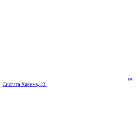
ул.
Сибгата Хакима, 23