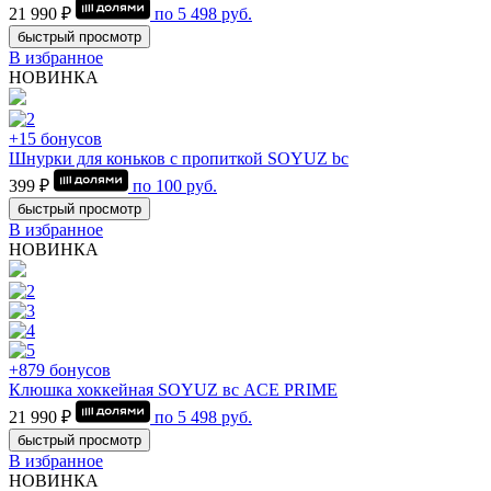
21 990 ₽
по
5 498
руб.
быстрый просмотр
В избранное
НОВИНКА
+15 бонусов
Шнурки для коньков с пропиткой SOYUZ bc
399 ₽
по
100
руб.
быстрый просмотр
В избранное
НОВИНКА
+879 бонусов
Клюшка хоккейная SOYUZ вс ACE PRIME
21 990 ₽
по
5 498
руб.
быстрый просмотр
В избранное
НОВИНКА