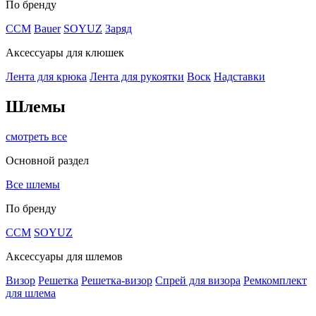
По бренду
CCM
Bauer
SOYUZ
Заряд
Аксессуары для клюшек
Лента для крюка
Лента для рукоятки
Воск
Надставки
Шлемы
смотреть все
Основной раздел
Все шлемы
По бренду
CCM
SOYUZ
Аксессуары для шлемов
Визор
Решетка
Решетка-визор
Спрей для визора
Ремкомплект
для шлема