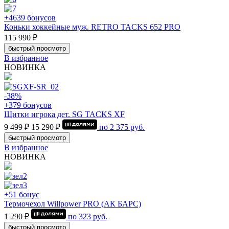
+4639 бонусов
Коньки хоккейные муж. RETRO TACKS 652 PRO
115 990 ₽
быстрый просмотр
В избранное
НОВИНКА
-38%
+379 бонусов
Щитки игрока дет. SG TACKS XF
9 499 ₽
15 290 ₽
по
2 375
руб.
быстрый просмотр
В избранное
НОВИНКА
+51 бонус
Термочехол Willpower PRO (АК БАРС)
1 290 ₽
по
323
руб.
быстрый просмотр