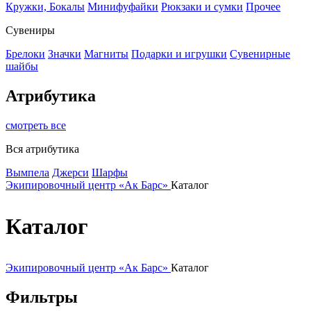
Кружки, Бокалы
Минифуфайки
Рюкзаки и сумки
Прочее
Сувениры
Брелоки
Значки
Магниты
Подарки и игрушки
Сувенирные
шайбы
Атрибутика
смотреть все
Вся атрибутика
Вымпела
Джерси
Шарфы
Экипировочный центр «Ак Барс»
Каталог
Каталог
Экипировочный центр «Ак Барс»
Каталог
Фильтры