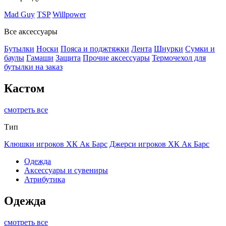
Mad Guy
TSP
Willpower
Все аксессуары
Бутылки
Носки
Пояса и поджтяжки
Лента
Шнурки
Сумки и
баулы
Гамаши
Защита
Прочие аксессуары
Термочехол для
бутылки на заказ
Кастом
смотреть все
Тип
Клюшки игроков ХК Ак Барс
Джерси игроков ХК Ак Барс
Одежда
Аксессуары и сувениры
Атрибутика
Одежда
смотреть все