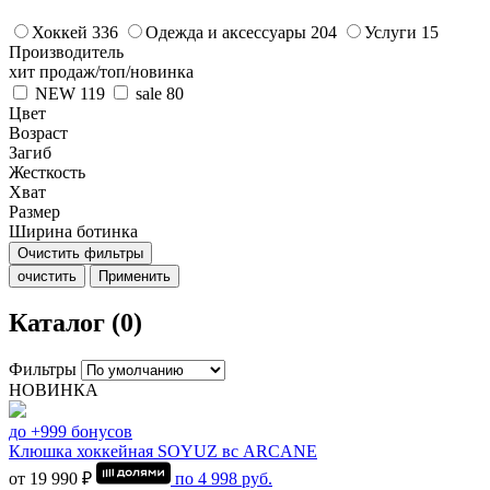
Хоккей
336
Одежда и аксессуары
204
Услуги
15
Производитель
хит продаж/топ/новинка
NEW
119
sale
80
Цвет
Возраст
Загиб
Жесткость
Хват
Размер
Ширина ботинка
Очистить фильтры
очистить
Применить
Каталог (0)
Фильтры
НОВИНКА
до +999 бонусов
Клюшка хоккейная SOYUZ вс ARCANE
от 19 990 ₽
по
4 998
руб.