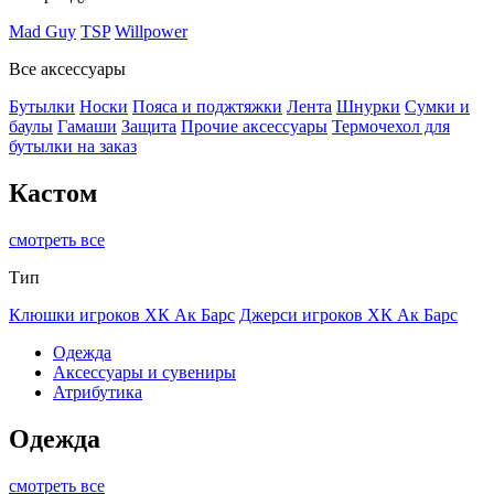
Mad Guy
TSP
Willpower
Все аксессуары
Бутылки
Носки
Пояса и поджтяжки
Лента
Шнурки
Сумки и
баулы
Гамаши
Защита
Прочие аксессуары
Термочехол для
бутылки на заказ
Кастом
смотреть все
Тип
Клюшки игроков ХК Ак Барс
Джерси игроков ХК Ак Барс
Одежда
Аксессуары и сувениры
Атрибутика
Одежда
смотреть все