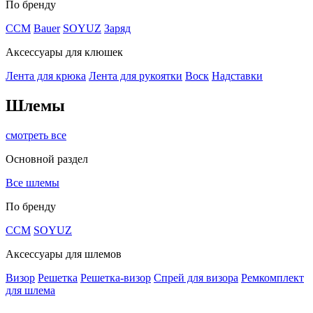
По бренду
CCM
Bauer
SOYUZ
Заряд
Аксессуары для клюшек
Лента для крюка
Лента для рукоятки
Воск
Надставки
Шлемы
смотреть все
Основной раздел
Все шлемы
По бренду
CCM
SOYUZ
Аксессуары для шлемов
Визор
Решетка
Решетка-визор
Спрей для визора
Ремкомплект
для шлема