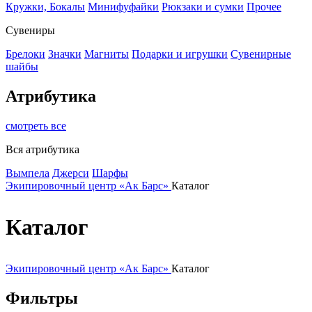
Кружки, Бокалы
Минифуфайки
Рюкзаки и сумки
Прочее
Сувениры
Брелоки
Значки
Магниты
Подарки и игрушки
Сувенирные
шайбы
Атрибутика
смотреть все
Вся атрибутика
Вымпела
Джерси
Шарфы
Экипировочный центр «Ак Барс»
Каталог
Каталог
Экипировочный центр «Ак Барс»
Каталог
Фильтры