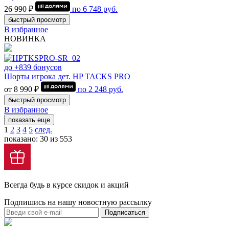
26 990 ₽
по
6 748
руб.
быстрый просмотр
В избранное
НОВИНКА
до +839 бонусов
Шорты игрока дет. HP TACKS PRO
от 8 990 ₽
по
2 248
руб.
быстрый просмотр
В избранное
показать еще
1
2
3
4
5
след.
показано: 30 из 553
Всегда будь в курсе скидок и акций
Подпишись на нашу новостную рассылку
Подписаться