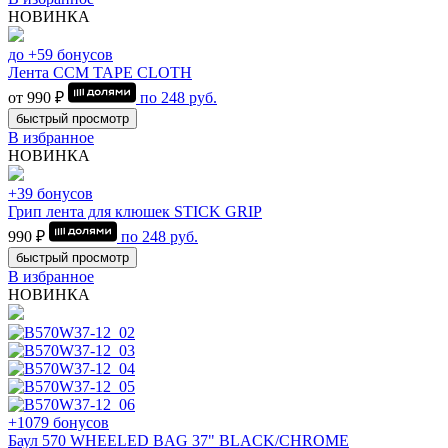
НОВИНКА
до +59 бонусов
Лента CCM TAPE CLOTH
от 990 ₽
по
248
руб.
быстрый просмотр
В избранное
НОВИНКА
+39 бонусов
Грип лента для клюшек STICK GRIP
990 ₽
по
248
руб.
быстрый просмотр
В избранное
НОВИНКА
+1079 бонусов
Баул 570 WHEELED BAG 37" BLACK/CHROME