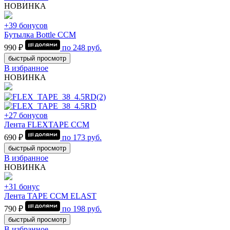
НОВИНКА
+39 бонусов
Бутылка Bottle CCM
990 ₽
по
248
руб.
быстрый просмотр
В избранное
НОВИНКА
+27 бонусов
Лента FLEXTAPE CCM
690 ₽
по
173
руб.
быстрый просмотр
В избранное
НОВИНКА
+31 бонус
Лента TAPE CCM ELAST
790 ₽
по
198
руб.
быстрый просмотр
В избранное