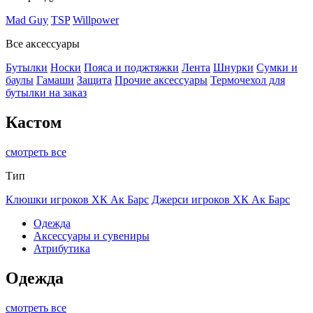
Mad Guy
TSP
Willpower
Все аксессуары
Бутылки
Носки
Пояса и поджтяжки
Лента
Шнурки
Сумки и
баулы
Гамаши
Защита
Прочие аксессуары
Термочехол для
бутылки на заказ
Кастом
смотреть все
Тип
Клюшки игроков ХК Ак Барс
Джерси игроков ХК Ак Барс
Одежда
Аксессуары и сувениры
Атрибутика
Одежда
смотреть все