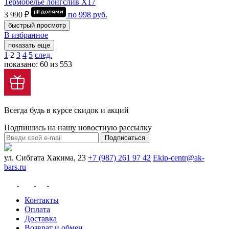
Термобелье лонгслив Х17
3 990 ₽
по
998
руб.
быстрый просмотр
В избранное
показать еще
1
2
3
4
5
след.
показано: 60 из 553
Всегда будь в курсе скидок и акций
Подпишись на нашу новостную рассылку
Подписаться
ул. Сибгата Хакима, 23
+7 (987) 261 97 42
Ekip-centr@ak-
bars.ru
Контакты
Оплата
Доставка
Возврат и обмен