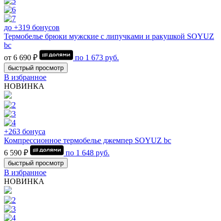
до +319 бонусов
Термобелье брюки мужские с липучками и ракушкой SOYUZ
bc
от 6 690 ₽
по
1 673
руб.
быстрый просмотр
В избранное
НОВИНКА
+263 бонуса
Компрессионное термобелье джемпер SOYUZ bc
6 590 ₽
по
1 648
руб.
быстрый просмотр
В избранное
НОВИНКА