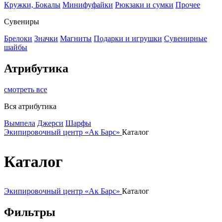
Кружки, Бокалы
Минифуфайки
Рюкзаки и сумки
Прочее
Сувениры
Брелоки
Значки
Магниты
Подарки и игрушки
Сувенирные
шайбы
Атрибутика
смотреть все
Вся атрибутика
Вымпела
Джерси
Шарфы
Экипировочный центр «Ак Барс»
Каталог
Каталог
Экипировочный центр «Ак Барс»
Каталог
Фильтры