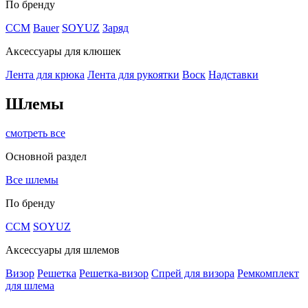
По бренду
CCM
Bauer
SOYUZ
Заряд
Аксессуары для клюшек
Лента для крюка
Лента для рукоятки
Воск
Надставки
Шлемы
смотреть все
Основной раздел
Все шлемы
По бренду
CCM
SOYUZ
Аксессуары для шлемов
Визор
Решетка
Решетка-визор
Спрей для визора
Ремкомплект
для шлема