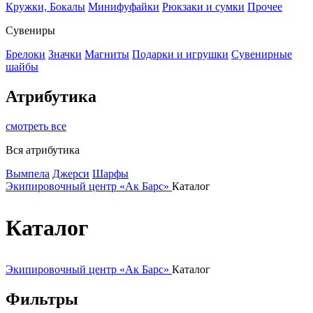
Кружки, Бокалы
Минифуфайки
Рюкзаки и сумки
Прочее
Сувениры
Брелоки
Значки
Магниты
Подарки и игрушки
Сувенирные
шайбы
Атрибутика
смотреть все
Вся атрибутика
Вымпела
Джерси
Шарфы
Экипировочный центр «Ак Барс»
Каталог
Каталог
Экипировочный центр «Ак Барс»
Каталог
Фильтры