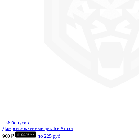
+36 бонусов
Джерси хоккейные дет. Ice Armor
900 ₽
по
225
руб.