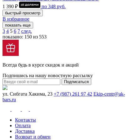
1 390 ₽
по
348
руб.
быстрый просмотр
В избранное
показать еще
3
4
5
6
7
след.
показано: 150 из 553
Всегда будь в курсе скидок и акций
Подпишись на нашу новостную рассылку
Подписаться
ул. Сибгата Хакима, 23
+7 (987) 261 97 42
Ekip-centr@ak-
bars.ru
Контакты
Оплата
Доставка
Возврат и обмен