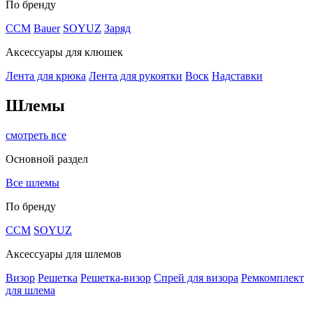
По бренду
CCM
Bauer
SOYUZ
Заряд
Аксессуары для клюшек
Лента для крюка
Лента для рукоятки
Воск
Надставки
Шлемы
смотреть все
Основной раздел
Все шлемы
По бренду
CCM
SOYUZ
Аксессуары для шлемов
Визор
Решетка
Решетка-визор
Спрей для визора
Ремкомплект
для шлема