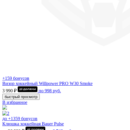
+159 бонусов
Визор хоккейный Willpower PRO W30 Smoke
3 990 ₽
по
998
руб.
быстрый просмотр
В избранное
до +1359 бонусов
Клюшка хоккейная Bauer Pulse