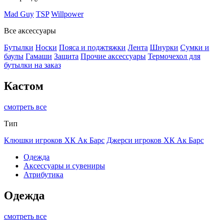
Mad Guy
TSP
Willpower
Все аксессуары
Бутылки
Носки
Пояса и поджтяжки
Лента
Шнурки
Сумки и
баулы
Гамаши
Защита
Прочие аксессуары
Термочехол для
бутылки на заказ
Кастом
смотреть все
Тип
Клюшки игроков ХК Ак Барс
Джерси игроков ХК Ак Барс
Одежда
Аксессуары и сувениры
Атрибутика
Одежда
смотреть все