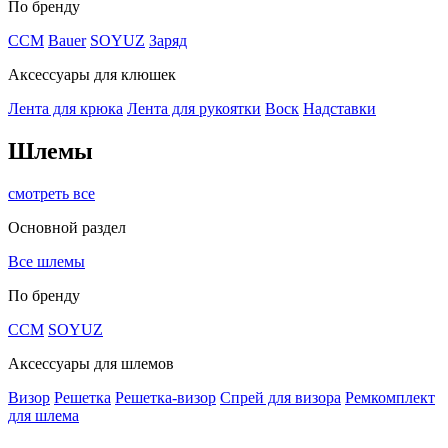
По бренду
CCM
Bauer
SOYUZ
Заряд
Аксессуары для клюшек
Лента для крюка
Лента для рукоятки
Воск
Надставки
Шлемы
смотреть все
Основной раздел
Все шлемы
По бренду
CCM
SOYUZ
Аксессуары для шлемов
Визор
Решетка
Решетка-визор
Спрей для визора
Ремкомплект
для шлема