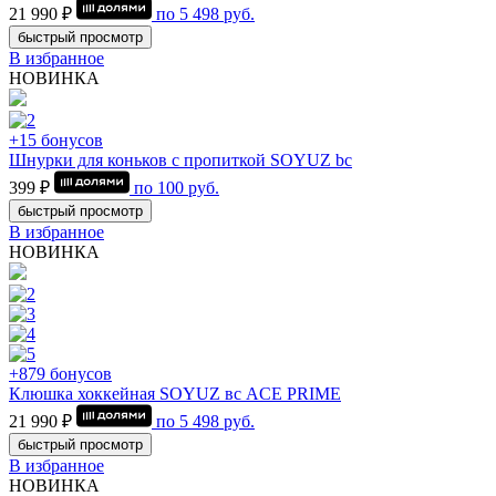
21 990 ₽
по
5 498
руб.
быстрый просмотр
В избранное
НОВИНКА
+15 бонусов
Шнурки для коньков с пропиткой SOYUZ bc
399 ₽
по
100
руб.
быстрый просмотр
В избранное
НОВИНКА
+879 бонусов
Клюшка хоккейная SOYUZ вс ACE PRIME
21 990 ₽
по
5 498
руб.
быстрый просмотр
В избранное
НОВИНКА