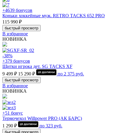
+4639 бонусов
Коньки хоккейные муж. RETRO TACKS 652 PRO
115 990 ₽
быстрый просмотр
В избранное
НОВИНКА
-38%
+379 бонусов
Щитки игрока дет. SG TACKS XF
9 499 ₽
15 290 ₽
по
2 375
руб.
быстрый просмотр
В избранное
НОВИНКА
+51 бонус
Термочехол Willpower PRO (АК БАРС)
1 290 ₽
по
323
руб.
быстрый просмотр