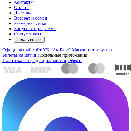
Контакты
Оплата
Доставка
Возврат и обмен
Размерная сетка
Бонусная программа
Статус заказа
Задать вопрос
Официальный сайт ХК “Ак Барс”
Магазин атрибутики
Билеты на матчи
Мобильные приложения
Политика конфиденциальности
Оферта