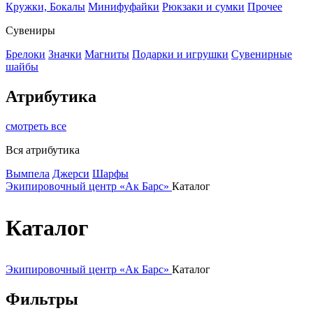
Кружки, Бокалы
Минифуфайки
Рюкзаки и сумки
Прочее
Сувениры
Брелоки
Значки
Магниты
Подарки и игрушки
Сувенирные
шайбы
Атрибутика
смотреть все
Вся атрибутика
Вымпела
Джерси
Шарфы
Экипировочный центр «Ак Барс»
Каталог
Каталог
Экипировочный центр «Ак Барс»
Каталог
Фильтры