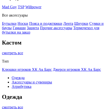
Mad Guy
TSP
Willpower
Все аксессуары
Бутылки
Носки
Пояса и поджтяжки
Лента
Шнурки
Сумки и
баулы
Гамаши
Защита
Прочие аксессуары
Термочехол для
бутылки на заказ
Кастом
смотреть все
Тип
Клюшки игроков ХК Ак Барс
Джерси игроков ХК Ак Барс
Одежда
Аксессуары и сувениры
Атрибутика
Одежда
смотреть все