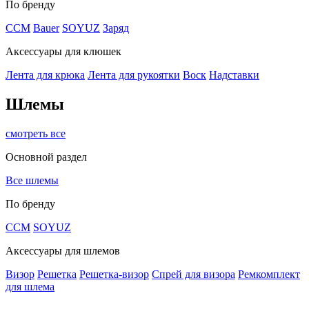
По бренду
CCM
Bauer
SOYUZ
Заряд
Аксессуары для клюшек
Лента для крюка
Лента для рукоятки
Воск
Надставки
Шлемы
смотреть все
Основной раздел
Все шлемы
По бренду
CCM
SOYUZ
Аксессуары для шлемов
Визор
Решетка
Решетка-визор
Спрей для визора
Ремкомплект
для шлема