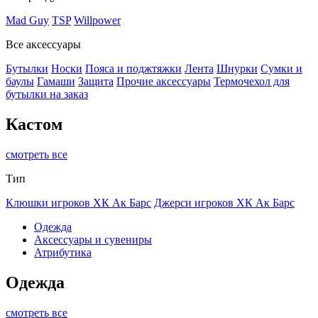
Mad Guy
TSP
Willpower
Все аксессуары
Бутылки
Носки
Пояса и поджтяжки
Лента
Шнурки
Сумки и
баулы
Гамаши
Защита
Прочие аксессуары
Термочехол для
бутылки на заказ
Кастом
смотреть все
Тип
Клюшки игроков ХК Ак Барс
Джерси игроков ХК Ак Барс
Одежда
Аксессуары и сувениры
Атрибутика
Одежда
смотреть все