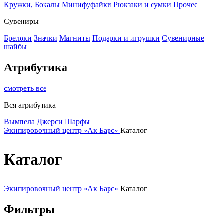
Кружки, Бокалы
Минифуфайки
Рюкзаки и сумки
Прочее
Сувениры
Брелоки
Значки
Магниты
Подарки и игрушки
Сувенирные
шайбы
Атрибутика
смотреть все
Вся атрибутика
Вымпела
Джерси
Шарфы
Экипировочный центр «Ак Барс»
Каталог
Каталог
Экипировочный центр «Ак Барс»
Каталог
Фильтры