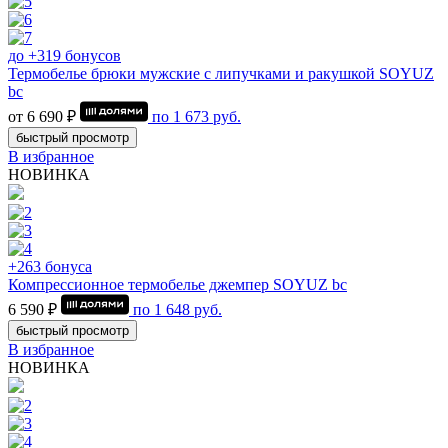
до +319 бонусов
Термобелье брюки мужские с липучками и ракушкой SOYUZ
bc
от 6 690 ₽
по
1 673
руб.
быстрый просмотр
В избранное
НОВИНКА
+263 бонуса
Компрессионное термобелье джемпер SOYUZ bc
6 590 ₽
по
1 648
руб.
быстрый просмотр
В избранное
НОВИНКА