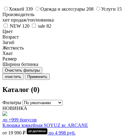
Хоккей
339
Одежда и аксессуары
208
Услуги
15
Производитель
хит продаж/топ/новинка
NEW
120
sale
82
Цвет
Возраст
Загиб
Жесткость
Хват
Размер
Ширина ботинка
Очистить фильтры
очистить
Применить
Каталог (0)
Фильтры
НОВИНКА
до +999 бонусов
Клюшка хоккейная SOYUZ вс ARCANE
от 19 990 ₽
по
4 998
руб.