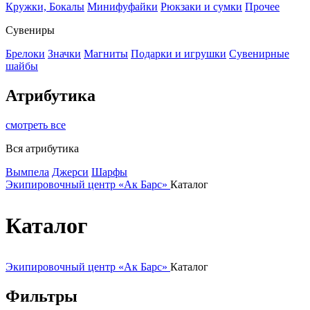
Кружки, Бокалы
Минифуфайки
Рюкзаки и сумки
Прочее
Сувениры
Брелоки
Значки
Магниты
Подарки и игрушки
Сувенирные
шайбы
Атрибутика
смотреть все
Вся атрибутика
Вымпела
Джерси
Шарфы
Экипировочный центр «Ак Барс»
Каталог
Каталог
Экипировочный центр «Ак Барс»
Каталог
Фильтры