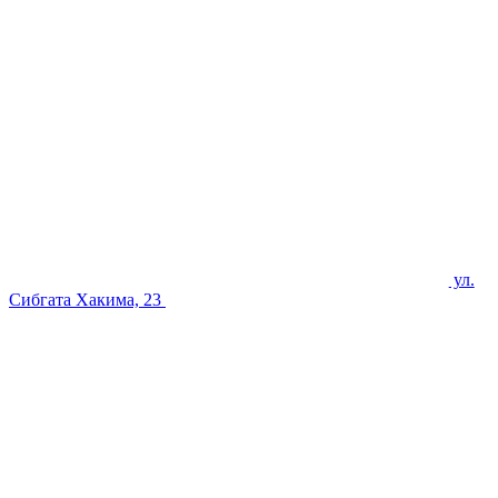
ул.
Сибгата Хакима, 23