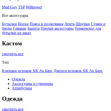
Mad Guy
TSP
Willpower
Все аксессуары
Бутылки
Носки
Пояса и поджтяжки
Лента
Шнурки
Сумки и
баулы
Гамаши
Защита
Прочие аксессуары
Термочехол для
бутылки на заказ
Кастом
смотреть все
Тип
Клюшки игроков ХК Ак Барс
Джерси игроков ХК Ак Барс
Одежда
Аксессуары и сувениры
Атрибутика
Одежда
смотреть все