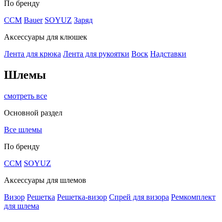
По бренду
CCM
Bauer
SOYUZ
Заряд
Аксессуары для клюшек
Лента для крюка
Лента для рукоятки
Воск
Надставки
Шлемы
смотреть все
Основной раздел
Все шлемы
По бренду
CCM
SOYUZ
Аксессуары для шлемов
Визор
Решетка
Решетка-визор
Спрей для визора
Ремкомплект
для шлема