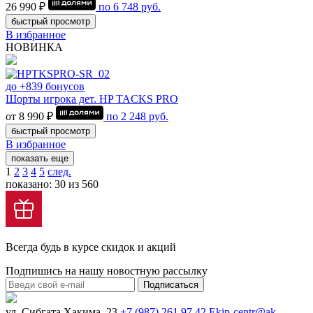
26 990 ₽
по
6 748
руб.
быстрый просмотр
В избранное
НОВИНКА
до +839 бонусов
Шорты игрока дет. HP TACKS PRO
от 8 990 ₽
по
2 248
руб.
быстрый просмотр
В избранное
показать еще
1
2
3
4
5
след.
показано: 30 из 560
Всегда будь в курсе скидок и акций
Подпишись на нашу новостную рассылку
Подписаться
ул. Сибгата Хакима, 23
+7 (987) 261 97 42
Ekip-centr@ak-